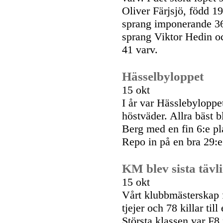
Oliver Färjsjö, född 1
sprang imponerande 36 
sprang Viktor Hedin o
41 varv.
Hässelbyloppet
15 okt
I år var Hässlebyloppet
höstväder. Allra bäst b
Berg med en fin 6:e p
Repo in på en bra 29:e
KM blev sista täv
15 okt
Vårt klubbmästerskap 
tjejer och 78 killar ti
Största klassen var F8 