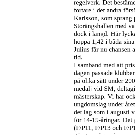
regelverk. Det bestämde
fortare i det andra för
Karlsson, som sprang 
Storängshallen med van
dock i längd. Här lyck
hoppa 1,42 i båda sin
Julius får nu chansen a
tid.
I samband med att pris
dagen passade klubben
på olika sätt under 200
medalj vid SM, deltagi
mästerskap. Vi har ock
ungdomslag under året
det lag som i augusti 
för 14-15-åringar. Det
(F/P11, F/P13 och F/P1