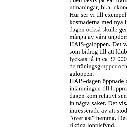
utmaningar, bl.a. ekon
Hur ser vi till exempel
kostnaderna med nya i
dagen också skulle gen
många av våra ungdoma
HAIS-galoppen. Det va
som bidrog till att kl
lyckats få in ca 37 000 
de träningsgrupper och
galoppen.
HAIS-dagen öppnade off
inlämningen till loppm
dagen kom relativt sen
in några saker. Det vi
intresserade av att st
"överlast" hemma. Det 
riktiga loppisfynd.