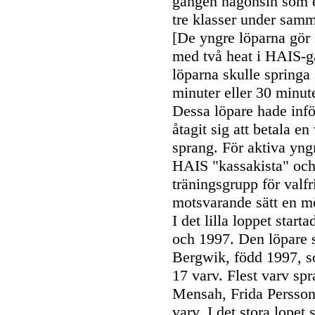
gången någonsin som 
tre klasser under samm
[De yngre löparna gör 
med två heat i HAIS-g
löparna skulle springa
minuter eller 30 minute
Dessa löpare hade infö
åtagit sig att betala 
sprang. För aktiva yngr
HAIS "kassakista" och 
träningsgrupp för valfr
motsvarande sätt en möj
I det lilla loppet star
och 1997. Den löpare s
Bergwik, född 1997, so
17 varv. Flest varv sp
Mensah, Frida Persson
varv. I det stora lopet