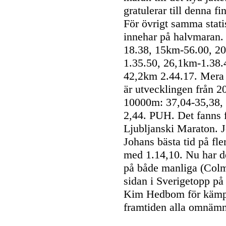
gratulerar till denna fi
För övrigt samma stati
innehar på halvmaran. 
18.38, 15km-56.00, 2
1.35.50, 26,1km-1.38.
42,2km 2.44.17. Mera i
är utvecklingen från 2
10000m: 37,04-35,38, 
2,44. PUH. Det fanns 
Ljubljanski Maraton. J
Johans bästa tid på fl
med 1.14,10. Nu har de
på både manliga (Colm
sidan i Sverigetopp på
Kim Hedbom för kämpan
framtiden alla omnämnd