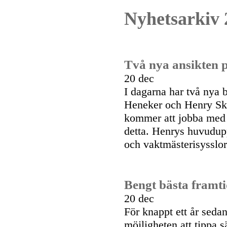
Nyhetsarkiv 
Två nya ansikten p
20 dec
I dagarna har två nya b
Heneker och Henry Sko
kommer att jobba med 
detta. Henrys huvudupp
och vaktmästerisysslor
Bengt bästa framti
20 dec
För knappt ett år seda
möjligheten att tippa 