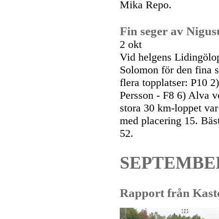
Mika Repo.
Fin seger av Nigus
2 okt
Vid helgens Lidingölop
Solomon för den fina s
flera topplatser: P10 
Persson - F8 6) Alva v
stora 30 km-loppet var
med placering 15. Bäst
52.
SEPTEMBE
Rapport från Kas