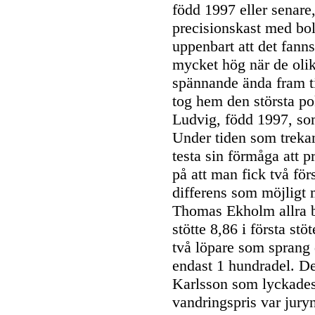
född 1997 eller senare
precisionskast med bol
uppenbart att det fann
mycket hög när de olik
spännande ända fram til
tog hem den största po
Ludvig, född 1997, so
Under tiden som trekam
testa sin förmåga att p
på att man fick två för
differens som möjligt 
Thomas Ekholm allra b
stötte 8,86 i första st
två löpare som sprang 
endast 1 hundradel. D
Karlsson som lyckades 
vandringspris var juryn