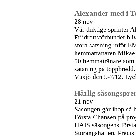
Alexander med i 
28 nov
Vår duktige sprinter A
Friidrottsförbundet bli
stora satsning inför 
hemmatränaren Mikael W
50 hemmatränare som 
satsning på toppbredd.
Växjö den 5-7/12. Lyck
Härlig säsongspre
21 nov
Säsongen går ihop så h
Första Chansen på pro
HAIS säsongens första
Storängshallen. Precis