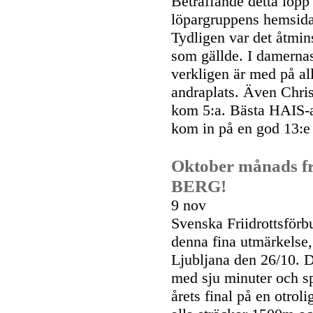
Beträffande detta lopp
löpargruppens hemsida 
Tydligen var det åtmin
som gällde. I damerna
verkligen är med på al
andraplats. Även Chri
kom 5:a. Bästa HAIS-ar
kom in på en god 13:e 
Oktober månads fr
BERG!
9 nov
Svenska Friidrottsförb
denna fina utmärkelse,
Ljubljana den 26/10. D
med sju minuter och sp
årets final på en otrol