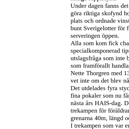
Under dagen fanns det
göra riktiga skofynd h
plats och ordnade vins
bunt Sverigelotter för 
serveringen öppen.
Alla som kom fick cha
specialkomponerad tip
utslagsfråga som inte 
som framförallt handl
Nette Thorgren med 13 r
vet inte om det blev n
Det utdelades fyra sty
fina pokaler som nu får
nästa års HAIS-dag. De
trekampen för föräldra
grenarna 40m, längd o
I trekampen som var en 