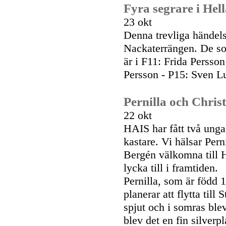
Fyra segrare i Hel
23 okt
Denna trevliga händels
Nackaterrängen. De som 
är i F11: Frida Persso
Persson - P15: Sven L
Pernilla och Chris
22 okt
HAIS har fått två unga
kastare. Vi hälsar Per
Bergén välkomna till H
lycka till i framtiden.
Pernilla, som är född
planerar att flytta till
spjut och i somras ble
blev det en fin silverpl