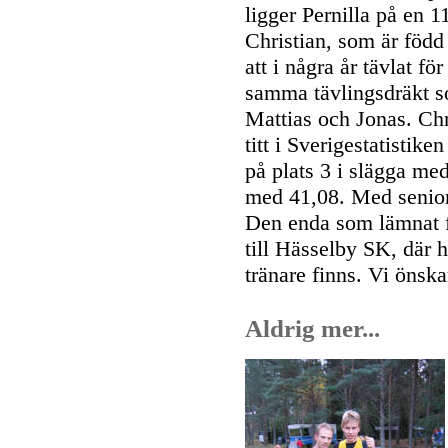
ligger Pernilla på en 1
Christian, som är född
att i några år tävlat 
samma tävlingsdräkt s
Mattias och Jonas. Chr
titt i Sverigestatistike
på plats 3 i slägga med
med 41,08. Med seniors
Den enda som lämnat f
till Hässelby SK, där 
tränare finns. Vi önskar
Aldrig mer...