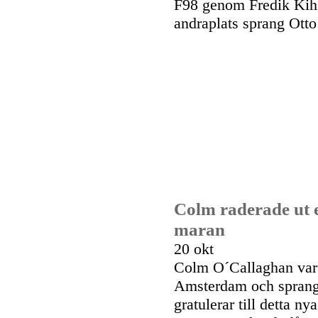
F98 genom Fredik Kihl
andraplats sprang Otto
Colm raderade ut e
maran
20 okt
Colm O´Callaghan var 
Amsterdam och sprang 
gratulerar till detta n