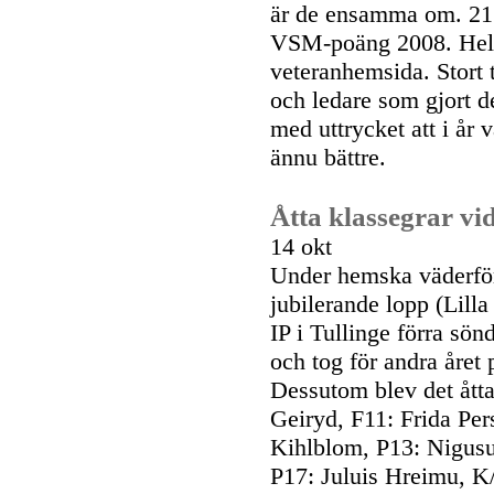
är de ensamma om. 215 
VSM-poäng 2008. Hela 
veteranhemsida. Stort ta
och ledare som gjort d
med uttrycket att i år v
ännu bättre.
Åtta klassegrar vi
14 okt
Under hemska väderför
jubilerande lopp (Lill
IP i Tullinge förra sö
och tog för andra året p
Dessutom blev det åtta
Geiryd, F11: Frida Pers
Kihlblom, P13: Nigusu
P17: Juluis Hreimu, K