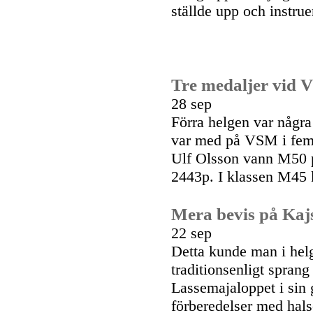
ställde upp och instru
Tre medaljer vid
28 sep
Förra helgen var några
var med på VSM i femk
Ulf Olsson vann M50 
2443p. I klassen M45 
Mera bevis på Kajs
22 sep
Detta kunde man i hel
traditionsenligt sprang
Lassemajaloppet i sin
förberedelser med halso