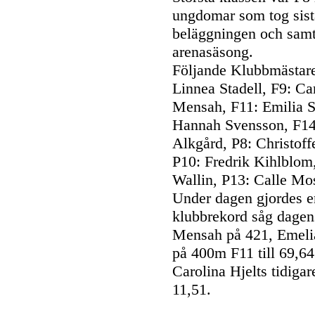
ungdomar som tog sist
beläggningen och samti
arenasäsong.
Följande Klubbmästare
Linnea Stadell, F9: Ca
Mensah, F11: Emilia S
Hannah Svensson, F14
Alkgård, P8: Christoff
P10: Fredrik Kihlblom
Wallin, P13: Calle Mo
Under dagen gjordes en
klubbrekord såg dagen
Mensah på 421, Emelia 
på 400m F11 till 69,6
Carolina Hjelts tidigare
11,51.