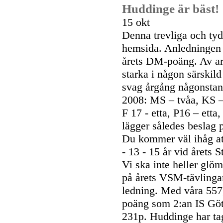
Huddinge är bäst!
15 okt
Denna trevliga och tyd
hemsida. Anledningen t
årets DM-poäng. Av art
starka i någon särskild
svag årgång någonstans
2008: MS – tvåa, KS – e
F 17 - etta, P16 – etta
lägger således beslag p
Du kommer väl ihåg att
- 13 - 15 år vid årets 
Vi ska inte heller glö
på årets VSM-tävlinga
ledning. Med våra 557
poäng som 2:an IS Göt
231p. Huddinge har ta