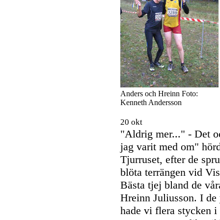
Anders och Hreinn Foto:
Kenneth Andersson
20 okt
"Aldrig mer..." - Det 
jag varit med om" hör
Tjurruset, efter de spr
blöta terrängen vid Vi
Bästa tjej bland de vå
Hreinn Juliusson. I de
hade vi flera stycken 