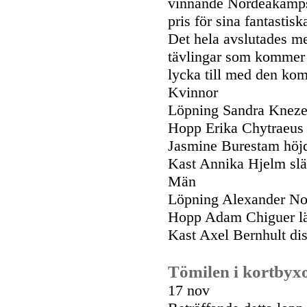
vinnande Nordeakamps
pris för sina fantastis
Det hela avslutades me
tävlingar som kommer 
lycka till med den k
Kvinnor
Löpning Sandra Kneze
Hopp Erika Chytraeus 
Jasmine Burestam höj
Kast Annika Hjelm sl
Män
Löpning Alexander No
Hopp Adam Chiguer l
Kast Axel Bernhult di
Tömilen i kortbyx
17 nov