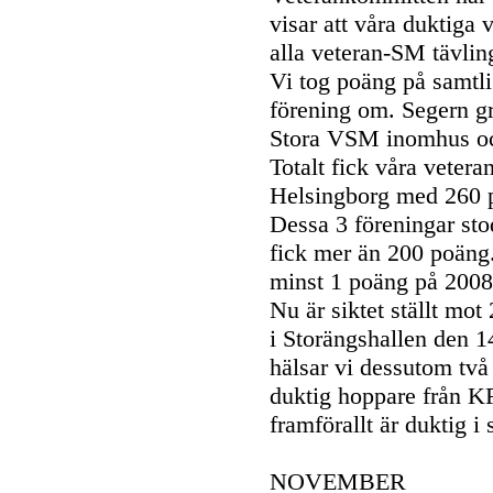
visar att våra duktiga 
alla veteran-SM tävlinga
Vi tog poäng på samtli
förening om. Segern 
Stora VSM inomhus o
Totalt fick våra vetera
Helsingborg med 260 
Dessa 3 föreningar sto
fick mer än 200 poäng.
minst 1 poäng på 2008
Nu är siktet ställt mo
i Storängshallen den 14
hälsar vi dessutom tv
duktig hoppare från 
framförallt är duktig i 
NOVEMBER