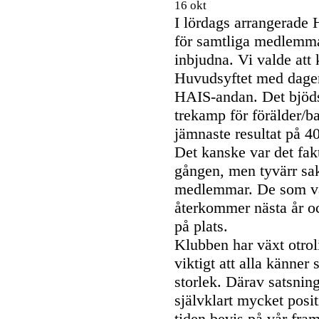
16 okt
I lördags arrangerade 
för samtliga medlemma
inbjudna. Vi valde at
Huvudsyftet med dagen 
HAIS-andan. Det bjöds 
trekamp för förälder/ba
jämnaste resultat på 
Det kanske var det fak
gången, men tyvärr sa
medlemmar. De som var
återkommer nästa år oc
på plats.
Klubben har växt otrol
viktigt att alla känner
storlek. Därav satsnin
självklart mycket posit
tiden bevis på vår fr