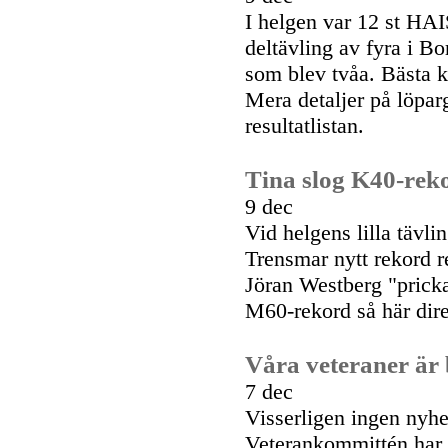
I helgen var 12 st HAI
deltävling av fyra i B
som blev tvåa. Bästa 
Mera detaljer på löpa
resultatlistan.
Tina slog K40-reko
9 dec
Vid helgens lilla tävli
Trensmar nytt rekord 
Jöran Westberg "pricka
M60-rekord så här dire
Våra veteraner är b
7 dec
Visserligen ingen nyhe
Veterankommittén har