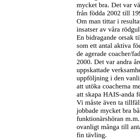
mycket bra. Det var vä
från födda 2002 till 19
Om man tittar i resulta
insatser av våra rödgu
En bidragande orsak ti
som ett antal aktiva f
de agerade coacher/fad
2000. Det var andra å
uppskattade verksamhet
uppföljning i den vanl
att utöka coacherna me
att skapa HAIS-anda för
Vi måste även ta tillfäl
jobbade mycket bra båd
funktionärshöran m.m.
ovanligt många till anta
fin tävling.