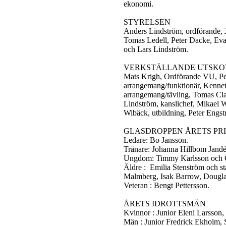
ekonomi.
STYRELSEN
Anders Lindström, ordförande, 
Tomas Ledell, Peter Dacke, Eva
och Lars Lindström.
VERKSTÄLLANDE UTSKO
Mats Krigh, Ordförande VU, Pe
arrangemang/funktionär, Kenne
arrangemang/tävling, Tomas Cl
Lindström, kanslichef, Mikael W
Wibäck, utbildning, Peter Engs
GLASDROPPEN ÅRETS PR
Ledare: Bo Jansson.
Tränare: Johanna Hillbom Jandé
Ungdom: Timmy Karlsson och C
Äldre : Emilia Stenström och st
Malmberg, Isak Barrow, Dougla
Veteran : Bengt Pettersson.
ÅRETS IDROTTSMÄN
Kvinnor : Junior Eleni Larsson,
Män : Junior Fredrick Ekholm, 