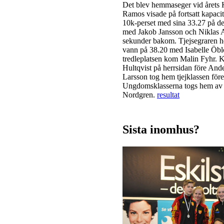
Det blev hemmaseger vid årets
Ramos visade på fortsatt kapaci
10k-perset med sina 33.27 på d
med Jakob Jansson och Niklas A
sekunder bakom. Tjejsegraren h
vann på 38.20 med Isabelle Öb
tredleplatsen kom Malin Fyhr. 
Hultqvist på herrsidan före An
Larsson tog hem tjejklassen för
Ungdomsklasserna togs hem av 
Nordgren.
resultat
Sista inomhus?