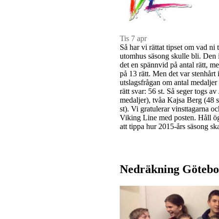
Tis 7 apr
Så har vi rättat tipset om vad n
utomhus säsong skulle bli. Den 
det en spännvid på antal rätt, mel
på 13 rätt. Men det var stenhårt 
utslagsfrågan om antal medaljer
rätt svar: 56 st. Så seger togs a
medaljer), tvåa Kajsa Berg (48 
st). Vi gratulerar vinsttagarna 
Viking Line med posten. Håll ög
att tippa hur 2015-års säsong skal
Nedräkning Götebo