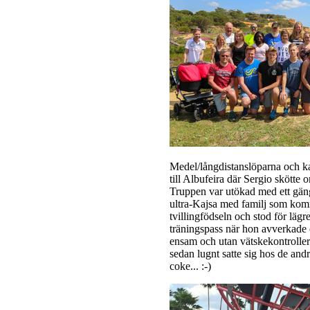
Medel/långdistanslöparna och ka
till Albufeira där Sergio skötte
Truppen var utökad med ett gän
ultra-Kajsa med familj som kom
tvillingfödseln och stod för lä
träningspass när hon avverkade 
ensam och utan vätskekontroller
sedan lugnt satte sig hos de and
coke... :-)