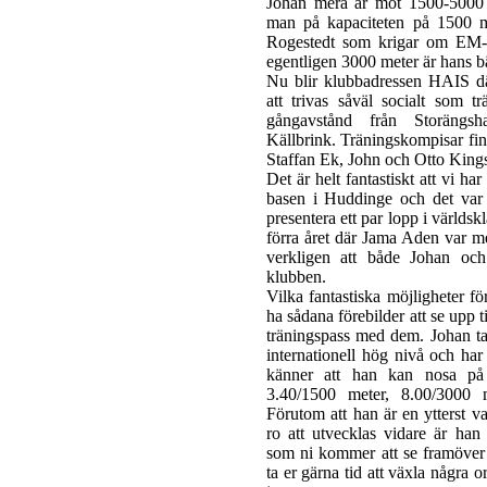
Johan mera är mot 1500-5000 
man på kapaciteten på 1500 me
Rogestedt som krigar om EM-bi
egentligen 3000 meter är hans b
Nu blir klubbadressen HAIS d
att trivas såväl socialt som t
gångavstånd från Storängsh
Källbrink. Träningskompisar fi
Staffan Ek, John och Otto Kings
Det är helt fantastiskt att vi h
basen i Huddinge och det var 
presentera ett par lopp i värld
förra året där Jama Aden var med
verkligen att både Johan och
klubben.
Vilka fantastiska möjligheter fö
ha sådana förebilder att se upp t
träningspass med dem. Johan tar
internationell hög nivå och har
känner att han kan nosa på
3.40/1500 meter, 8.00/3000 
Förutom att han är en ytterst v
ro att utvecklas vidare är han 
som ni kommer att se framöver 
ta er gärna tid att växla några 