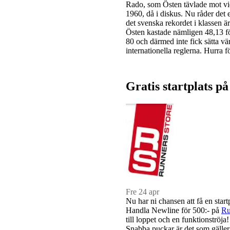
Rado, som Östen tävlade mot v
1960, då i diskus. Nu råder det 
det svenska rekordet i klassen är
Östen kastade nämligen 48,13 för
80 och därmed inte fick sätta vä
internationella reglerna. Hurra 
Gratis startplats 
Fre 24 apr
Nu har ni chansen att få en startp
Handla Newline för 500:- på
Ru
till loppet och en funktionströja!
Snabba puckar är det som gäller 