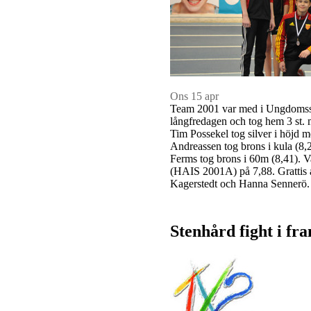
Ons 15 apr
Team 2001 var med i Ungdomssp
långfredagen och tog hem 3 st. 
Tim Possekel tog silver i höjd 
Andreassen tog brons i kula (8,
Ferms tog brons i 60m (8,41).
(HAIS 2001A) på 7,88. Grattis al
Kagerstedt och Hanna Sennerö
Stenhård fight i fra