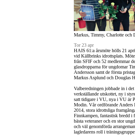
Markus, Timmy, Charlotte och 
Tor 23 apr
HAIS 61:a årsmöte hölls 21 apri
vid Källbrinks idrottsplats. Möt
från SFIF och 52 medlemmar del
glasdropparna för ungdomar Ti
Andersson samt de första prista
Markus Asplund och Douglas He
Valberedningen jobbade in i det s
verkställande utskottet, ny i sty
satt tidigare i VU, nya i VU är 
Modin. Vår ordförande Anders 
2014, stora idrottsliga framgånga
Finnkampen, fantastisk bredd i 
bästa veteraner och en stor un
och väl genomförda arrangemang
lagledarens roll i träningsgrupp