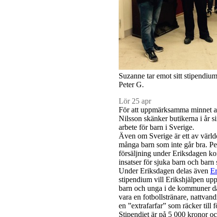
Suzanne tar emot sitt stipendium
Peter G.
Lör 25 apr
För att uppmärksamma minnet 
Nilsson skänker butikerna i år si
arbete för barn i Sverige.
Även om Sverige är ett av världe
många barn som inte går bra. Pe
försäljning under Eriksdagen kom
insatser för sjuka barn och barn
Under Eriksdagen delas även
Er
stipendium vill Erikshjälpen up
barn och unga i de kommuner dä
vara en fotbollstränare, nattvand
en ”extrafarfar” som räcker till f
Stipendiet är på 5 000 kronor o