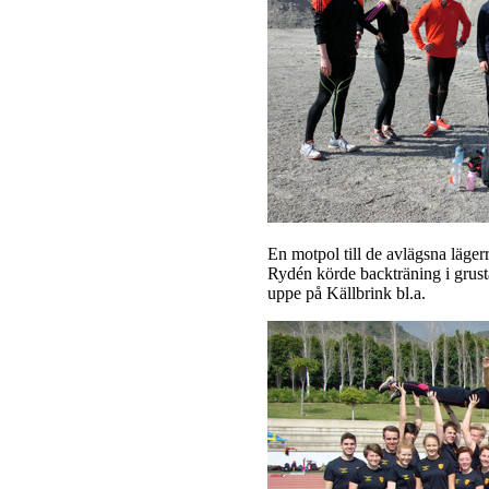
En motpol till de avlägsna läger
Rydén körde backträning i grus
uppe på Källbrink bl.a.