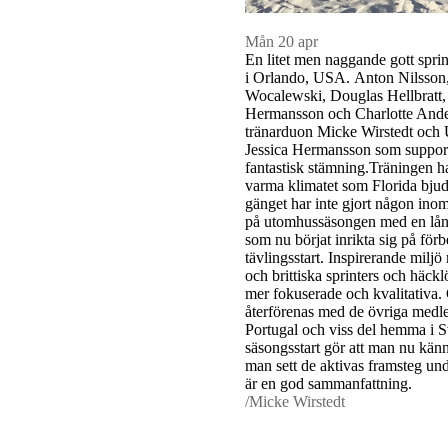
Mån 20 apr
En litet men naggande gott spri
i Orlando, USA. Anton Nilsson,
Wocalewski, Douglas Hellbratt,
Hermansson och Charlotte And
tränarduon Micke Wirstedt och 
Jessica Hermansson som suppor
fantastisk stämning.Träningen ha
varma klimatet som Florida bjude
gänget har inte gjort någon inom
på utomhussäsongen med en lån
som nu börjat inrikta sig på förb
tävlingsstart. Inspirerande mil
och brittiska sprinters och häckl
mer fokuserade och kvalitativa.
återförenas med de övriga medlem
Portugal och viss del hemma i S
säsongsstart gör att man nu känn
man sett de aktivas framsteg un
är en god sammanfattning.
/Micke Wirstedt