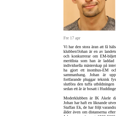
Fre 17 apr
Vi har den stora äran att få hä
klubben!Johan är en av landets
och konkurrerar om EM-biljet
meritlista som han är laddad 
individuella mästerskap på inter
ha gjort ett inomhus-EM o
sammanhang. Johan är upp
fortfarande pluggar teknisk fy
slutföra den tuffa utbildningen
sedan ett år är bosatt i Huddinge
Moderklubben är IK Akele dä
Johan har haft en liknande utvec
Staffan Ek, de har följt varandr
ålder även om distanserna efter 