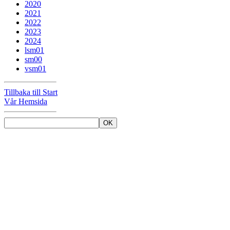
2020
2021
2022
2023
2024
lsm01
sm00
vsm01
Tillbaka till Start
Vår Hemsida
OK