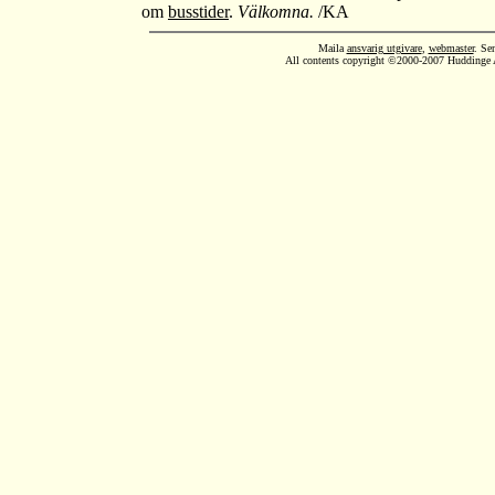
om
busstider
.
Välkomna.
/KA
Maila
ansvarig utgivare
,
webmaster
. Se
All contents copyright ©2000-2007 Huddinge AI