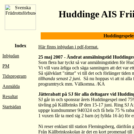
Huddinge AIS Frii
Huddingespele
Index
Här finns inbjudan i pdf-format.
Inbjudan
25 maj 2007 - Ändrat anmälningstid Huddinges
Som flera har tyckt så var anmälningstiden för H
PM
Vi vill vara ärliga och säga sanningen att det var 
Så självklart "rättar" vi till det och förlänger tid
Tidsprogram
tillhanda senast 2 juni
. Så nu hoppas vi att ni alla f
programtryck mm. Välkomna. /KA
Anmälda
Jätterabatt på SJ för alla deltagare vid Huddin
Resultat
SJ går in och sponsrar årets Huddingespel med 75%
tävling på Källbrinks IP den 15-17 juni. Ring SJ A
Startsidan
uppge kundnummer 940324 och få hela 75 % rabatt p
1 vuxen får ta med sig 2 barn (ej fyllda 16 år) för e
Ni reser enklast till station Flemingsberg, därifrån 
Från Källbrinksskolan är det en kort promenad till