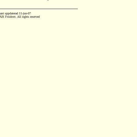
nast uppdaterad
11-jun-07
S Friidrott. All rights reserved