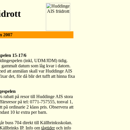
drott
n 2007
pelen 15-17/6
uddingespelen (inkl, UDM/JDM) tidig.
ett gammalt datum som låg kvar i datorn.
en med att anmälan skall var Huddinge AIS
ixar det, för då blir det tufft att hinna fixa
gespelen
 rabatt på resor till Huddinge AIS stora
ffärsresor på tel: 0771-757555, tonval 1,
å ordinarie 2 klass pris. Observera att
ndast 10 kr extra per barn.
går buss 704 direkt till Källbrinksskolan.
 Källbrinks IP. Info om
tågtider
och info