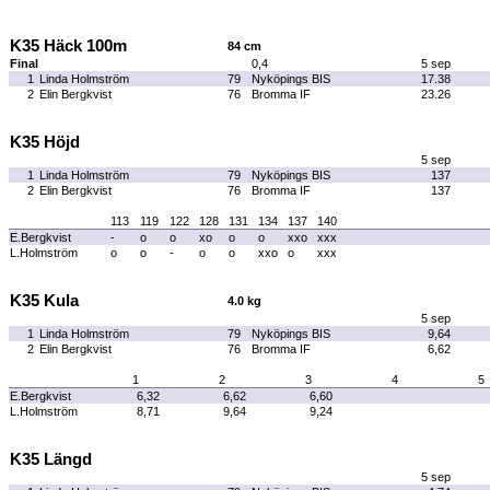
K35 Häck 100m
84 cm
Final
0,4
5 sep
1
Linda Holmström
79
Nyköpings BIS
17.38
2
Elin Bergkvist
76
Bromma IF
23.26
K35 Höjd
5 sep
1
Linda Holmström
79
Nyköpings BIS
137
2
Elin Bergkvist
76
Bromma IF
137
113
119
122
128
131
134
137
140
E.Bergkvist
-
o
o
xo
o
o
xxo
xxx
L.Holmström
o
o
-
o
o
xxo
o
xxx
K35 Kula
4.0 kg
5 sep
1
Linda Holmström
79
Nyköpings BIS
9,64
2
Elin Bergkvist
76
Bromma IF
6,62
1
2
3
4
5
E.Bergkvist
6,32
6,62
6,60
L.Holmström
8,71
9,64
9,24
K35 Längd
5 sep