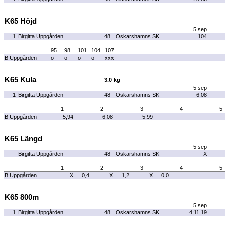
K65 Höjd
5 sep
1
Birgitta Uppgården
48
Oskarshamns SK
104
95
98
101
104
107
B.Uppgården
o
o
o
o
xxx
K65 Kula
3.0 kg
5 sep
1
Birgitta Uppgården
48
Oskarshamns SK
6,08
1
2
3
4
5
B.Uppgården
5,94
6,08
5,99
K65 Längd
5 sep
-
Birgitta Uppgården
48
Oskarshamns SK
X
1
2
3
4
5
B.Uppgården
X
0,4
X
1,2
X
0,0
K65 800m
5 sep
1
Birgitta Uppgården
48
Oskarshamns SK
4:11.19