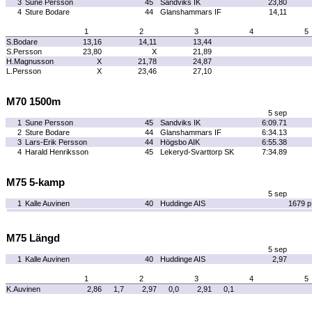
3
Sune Persson
45
Sandviks IK
23,80
4
Sture Bodare
44
Glanshammars IF
14,11
1
2
3
4
5
S.Bodare
13,16
14,11
13,44
S.Persson
23,80
X
21,89
H.Magnusson
X
21,78
24,87
L.Persson
X
23,46
27,10
M70 1500m
5 sep
1
Sune Persson
45
Sandviks IK
6:09.71
2
Sture Bodare
44
Glanshammars IF
6:34.13
3
Lars-Erik Persson
44
Högsbo AIK
6:55.38
4
Harald Henriksson
45
Lekeryd-Svarttorp SK
7:34.89
M75 5-kamp
5 sep
1
Kalle Auvinen
40
Huddinge AIS
1679 p
M75 Längd
5 sep
1
Kalle Auvinen
40
Huddinge AIS
2,97
1
2
3
4
5
K.Auvinen
2,86
1,7
2,97
0,0
2,91
0,1