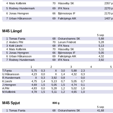
4
Mats Kollbrink
70
Hässelby SK
2357 p
5
Rodney Hundermark
69
IFK Nora
2270 p
6
Jonas Hemgren
66
Björnstorps IF
2170 p
7
Urban Håkansson
69
Falköpings AIK
1407 p
M45 Längd
5 sep
1
Tomas Fanta
68
Oskarshamns SK
5,88
2
Anders Pihl
70
Lerum Friidrott
5,28
3
Kolë Lleshi
68
IFK Nora
5,13
4
Mats Kollbrink
70
Hässelby SK
5,11
5
Jonas Hemgren
66
Björnstorps IF
5,05
6
Urban Håkansson
69
Falköpings AIK
4,32
7
Rodney Hundermark
69
IFK Nora
3,92
1
2
3
4
5
T.Fanta
5,75
0,3
X
3,0
5,88
2,3
U.Håkansson
4,23
0,0
X
1,4
4,32
0,3
R.Hundermark
X
0,3
3,92
0,8
-
0,0
K.Lieshi
4,75
1,4
5,13
0,7
5,05
0,7
J.Hemgren
4,69
1,5
5,05
1,5
4,74
0,1
A.Pihl
4,83
0,0
5,28
1,2
5,02
1,0
M.Kollbrink
4,78
1,5
5,11
1,2
4,65
1,0
M45 Spjut
800 g
5 sep
1
Tomas Fanta
68
Oskarshamns SK
41,68