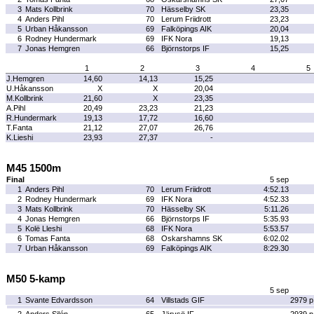
3
Mats Kollbrink
70
Hässelby SK
23,35
4
Anders Pihl
70
Lerum Friidrott
23,23
5
Urban Håkansson
69
Falköpings AIK
20,04
6
Rodney Hundermark
69
IFK Nora
19,13
7
Jonas Hemgren
66
Björnstorps IF
15,25
1
2
3
4
5
J.Hemgren
14,60
14,13
15,25
U.Håkansson
X
X
20,04
M.Kollbrink
21,60
X
23,35
A.Pihl
20,49
23,23
21,23
R.Hundermark
19,13
17,72
16,60
T.Fanta
21,12
27,07
26,76
K.Lieshi
23,93
27,37
-
M45 1500m
Final
5 sep
1
Anders Pihl
70
Lerum Friidrott
4:52.13
2
Rodney Hundermark
69
IFK Nora
4:52.33
3
Mats Kollbrink
70
Hässelby SK
5:11.26
4
Jonas Hemgren
66
Björnstorps IF
5:35.93
5
Kolë Lleshi
68
IFK Nora
5:53.57
6
Tomas Fanta
68
Oskarshamns SK
6:02.02
7
Urban Håkansson
69
Falköpings AIK
8:29.30
M50 5-kamp
5 sep
1
Svante Edvardsson
64
Villstads GIF
2979 p