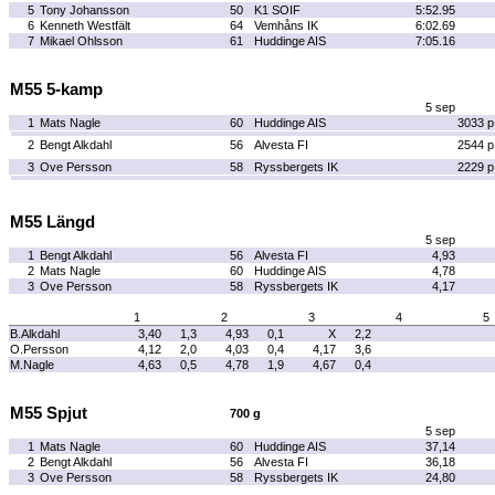
5
Tony Johansson
50
K1 SOIF
5:52.95
6
Kenneth Westfält
64
Vemhåns IK
6:02.69
7
Mikael Ohlsson
61
Huddinge AIS
7:05.16
M55 5-kamp
5 sep
1
Mats Nagle
60
Huddinge AIS
3033 p
2
Bengt Alkdahl
56
Alvesta FI
2544 p
3
Ove Persson
58
Ryssbergets IK
2229 p
M55 Längd
5 sep
1
Bengt Alkdahl
56
Alvesta FI
4,93
2
Mats Nagle
60
Huddinge AIS
4,78
3
Ove Persson
58
Ryssbergets IK
4,17
1
2
3
4
5
B.Alkdahl
3,40
1,3
4,93
0,1
X
2,2
O.Persson
4,12
2,0
4,03
0,4
4,17
3,6
M.Nagle
4,63
0,5
4,78
1,9
4,67
0,4
M55 Spjut
700 g
5 sep
1
Mats Nagle
60
Huddinge AIS
37,14
2
Bengt Alkdahl
56
Alvesta FI
36,18
3
Ove Persson
58
Ryssbergets IK
24,80