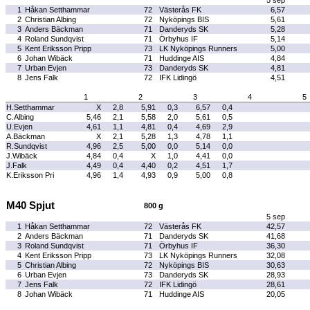
5 sep
1
Håkan Setthammar
72
Västerås FK
6,57
2
Christian Albing
72
Nyköpings BIS
5,61
3
Anders Bäckman
71
Danderyds SK
5,28
4
Roland Sundqvist
71
Örbyhus IF
5,14
5
Kent Eriksson Pripp
73
LK Nyköpings Runners
5,00
6
Johan Wibäck
71
Huddinge AIS
4,84
7
Urban Evjen
73
Danderyds SK
4,81
8
Jens Falk
72
IFK Lidingö
4,51
1
2
3
4
5
H.Setthammar
X
2,8
5,91
0,3
6,57
0,4
C.Albing
5,46
2,1
5,58
2,0
5,61
0,5
U.Evjen
4,61
1,1
4,81
0,4
4,69
2,9
A.Bäckman
X
2,1
5,28
1,3
4,78
1,1
R.Sundqvist
4,96
2,5
5,00
0,0
5,14
0,0
J.Wibäck
4,84
0,4
X
1,0
4,41
0,0
J.Falk
4,49
0,4
4,40
0,2
4,51
1,7
K.Eriksson Pri
4,96
1,4
4,93
0,9
5,00
0,8
M40 Spjut
800 g
5 sep
1
Håkan Setthammar
72
Västerås FK
42,57
2
Anders Bäckman
71
Danderyds SK
41,68
3
Roland Sundqvist
71
Örbyhus IF
36,30
4
Kent Eriksson Pripp
73
LK Nyköpings Runners
32,08
5
Christian Albing
72
Nyköpings BIS
30,63
6
Urban Evjen
73
Danderyds SK
28,93
7
Jens Falk
72
IFK Lidingö
28,61
8
Johan Wibäck
71
Huddinge AIS
20,05