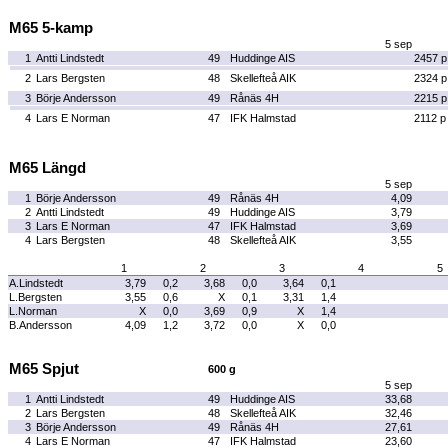
M65 5-kamp
5 sep
1
Antti Lindstedt
49
Huddinge AIS
2457 p
2
Lars Bergsten
48
Skellefteå AIK
2324 p
3
Börje Andersson
49
Rånäs 4H
2215 p
4
Lars E Norman
47
IFK Halmstad
2112 p
M65 Längd
5 sep
1
Börje Andersson
49
Rånäs 4H
4,09
2
Antti Lindstedt
49
Huddinge AIS
3,79
3
Lars E Norman
47
IFK Halmstad
3,69
4
Lars Bergsten
48
Skellefteå AIK
3,55
1
2
3
4
5
A.Lindstedt
3,79
0,2
3,68
0,0
3,64
0,1
L.Bergsten
3,55
0,6
X
0,1
3,31
1,4
L.Norman
X
0,0
3,69
0,9
X
1,4
B.Andersson
4,09
1,2
3,72
0,0
X
0,0
M65 Spjut
600 g
5 sep
1
Antti Lindstedt
49
Huddinge AIS
33,68
2
Lars Bergsten
48
Skellefteå AIK
32,46
3
Börje Andersson
49
Rånäs 4H
27,61
4
Lars E Norman
47
IFK Halmstad
23,60