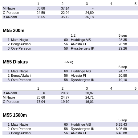
1
2
3
4
5
M.Nagle
33,88
37,14
-
O.Persson
24,59
22,94
24,80
B.Alkdahl
35,65
35,12
36,18
M55 200m
1,2
5 sep
1
Mats Nagle
60
Huddinge AIS
28.35
2
Bengt Alkdahl
56
Alvesta FI
28.98
3
Ove Persson
58
Ryssbergets IK
29.26
M55 Diskus
1.5 kg
5 sep
1
Mats Nagle
60
Huddinge AIS
24,77
2
Bengt Alkdahl
56
Alvesta FI
20,88
3
Ove Persson
58
Ryssbergets IK
19,10
1
2
3
4
5
B.Alkdahl
X
20,88
20,87
M.Nagle
23,68
24,77
24,71
O.Persson
17,04
19,10
16,01
M55 1500m
5 sep
1
Mats Nagle
60
Huddinge AIS
5:25.43
2
Ove Persson
58
Ryssbergets IK
6:05.69
3
Bengt Alkdahl
56
Alvesta FI
6:46.88