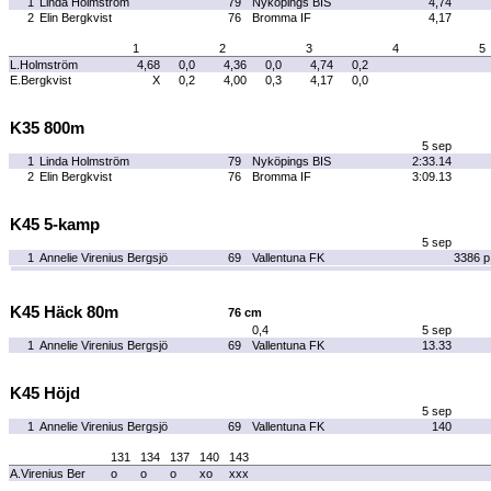
1
Linda Holmström
79
Nyköpings BIS
4,74
2
Elin Bergkvist
76
Bromma IF
4,17
1
2
3
4
5
L.Holmström
4,68
0,0
4,36
0,0
4,74
0,2
E.Bergkvist
X
0,2
4,00
0,3
4,17
0,0
K35 800m
5 sep
1
Linda Holmström
79
Nyköpings BIS
2:33.14
2
Elin Bergkvist
76
Bromma IF
3:09.13
K45 5-kamp
5 sep
1
Annelie Virenius Bergsjö
69
Vallentuna FK
3386 p
K45 Häck 80m
76 cm
0,4
5 sep
1
Annelie Virenius Bergsjö
69
Vallentuna FK
13.33
K45 Höjd
5 sep
1
Annelie Virenius Bergsjö
69
Vallentuna FK
140
131
134
137
140
143
A.Virenius Ber
o
o
o
xo
xxx