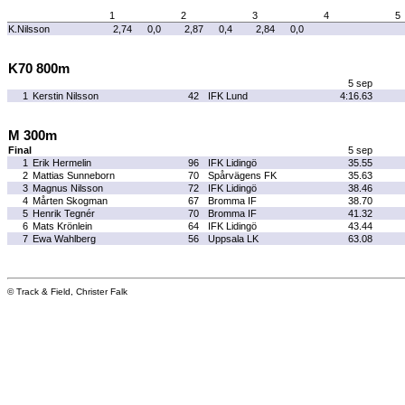
1
2
3
4
5
K.Nilsson
2,74
0,0
2,87
0,4
2,84
0,0
K70 800m
5 sep
1
Kerstin Nilsson
42
IFK Lund
4:16.63
M 300m
Final
5 sep
1
Erik Hermelin
96
IFK Lidingö
35.55
2
Mattias Sunneborn
70
Spårvägens FK
35.63
3
Magnus Nilsson
72
IFK Lidingö
38.46
4
Mårten Skogman
67
Bromma IF
38.70
5
Henrik Tegnér
70
Bromma IF
41.32
6
Mats Krönlein
64
IFK Lidingö
43.44
7
Ewa Wahlberg
56
Uppsala LK
63.08
© Track & Field, Christer Falk