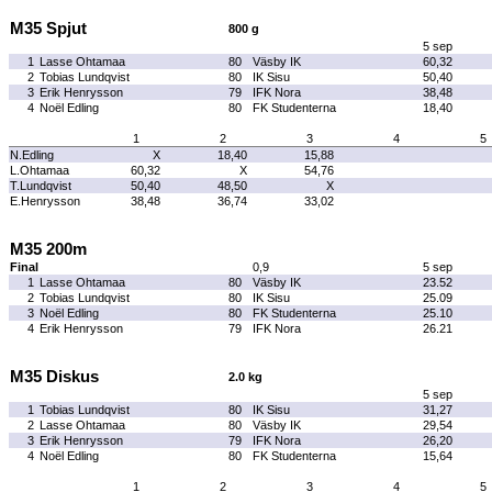
M35 Spjut
800 g
5 sep
1
Lasse Ohtamaa
80
Väsby IK
60,32
2
Tobias Lundqvist
80
IK Sisu
50,40
3
Erik Henrysson
79
IFK Nora
38,48
4
Noël Edling
80
FK Studenterna
18,40
1
2
3
4
5
N.Edling
X
18,40
15,88
L.Ohtamaa
60,32
X
54,76
T.Lundqvist
50,40
48,50
X
E.Henrysson
38,48
36,74
33,02
M35 200m
Final
0,9
5 sep
1
Lasse Ohtamaa
80
Väsby IK
23.52
2
Tobias Lundqvist
80
IK Sisu
25.09
3
Noël Edling
80
FK Studenterna
25.10
4
Erik Henrysson
79
IFK Nora
26.21
M35 Diskus
2.0 kg
5 sep
1
Tobias Lundqvist
80
IK Sisu
31,27
2
Lasse Ohtamaa
80
Väsby IK
29,54
3
Erik Henrysson
79
IFK Nora
26,20
4
Noël Edling
80
FK Studenterna
15,64
1
2
3
4
5