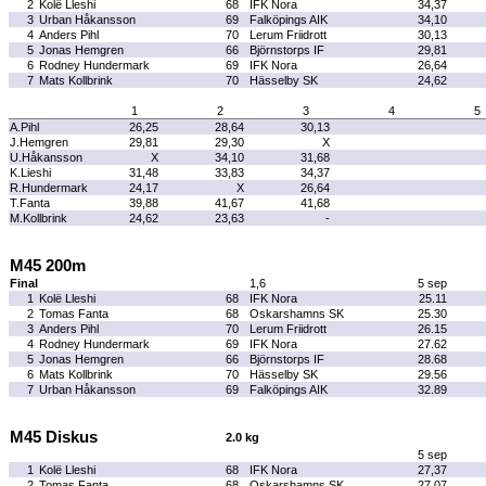
2
Kolë Lleshi
68
IFK Nora
34,37
3
Urban Håkansson
69
Falköpings AIK
34,10
4
Anders Pihl
70
Lerum Friidrott
30,13
5
Jonas Hemgren
66
Björnstorps IF
29,81
6
Rodney Hundermark
69
IFK Nora
26,64
7
Mats Kollbrink
70
Hässelby SK
24,62
1
2
3
4
5
A.Pihl
26,25
28,64
30,13
J.Hemgren
29,81
29,30
X
U.Håkansson
X
34,10
31,68
K.Lieshi
31,48
33,83
34,37
R.Hundermark
24,17
X
26,64
T.Fanta
39,88
41,67
41,68
M.Kollbrink
24,62
23,63
-
M45 200m
Final
1,6
5 sep
1
Kolë Lleshi
68
IFK Nora
25.11
2
Tomas Fanta
68
Oskarshamns SK
25.30
3
Anders Pihl
70
Lerum Friidrott
26.15
4
Rodney Hundermark
69
IFK Nora
27.62
5
Jonas Hemgren
66
Björnstorps IF
28.68
6
Mats Kollbrink
70
Hässelby SK
29.56
7
Urban Håkansson
69
Falköpings AIK
32.89
M45 Diskus
2.0 kg
5 sep
1
Kolë Lleshi
68
IFK Nora
27,37
2
Tomas Fanta
68
Oskarshamns SK
27,07