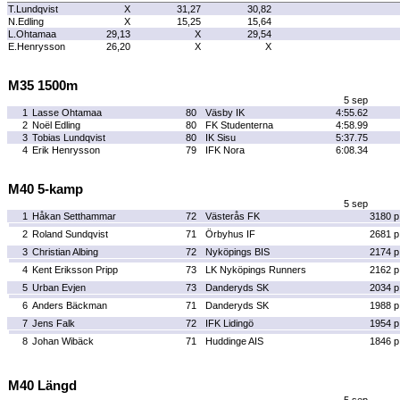
T.Lundqvist
X
31,27
30,82
N.Edling
X
15,25
15,64
L.Ohtamaa
29,13
X
29,54
E.Henrysson
26,20
X
X
M35 1500m
5 sep
1
Lasse Ohtamaa
80
Väsby IK
4:55.62
2
Noël Edling
80
FK Studenterna
4:58.99
3
Tobias Lundqvist
80
IK Sisu
5:37.75
4
Erik Henrysson
79
IFK Nora
6:08.34
M40 5-kamp
5 sep
1
Håkan Setthammar
72
Västerås FK
3180 p
2
Roland Sundqvist
71
Örbyhus IF
2681 p
3
Christian Albing
72
Nyköpings BIS
2174 p
4
Kent Eriksson Pripp
73
LK Nyköpings Runners
2162 p
5
Urban Evjen
73
Danderyds SK
2034 p
6
Anders Bäckman
71
Danderyds SK
1988 p
7
Jens Falk
72
IFK Lidingö
1954 p
8
Johan Wibäck
71
Huddinge AIS
1846 p
M40 Längd