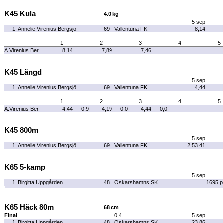
K45 Kula
4.0 kg
5 sep
1
Annelie Virenius Bergsjö
69
Vallentuna FK
8,14
1
2
3
4
5
A.Virenius Ber
8,14
7,89
7,46
K45 Längd
5 sep
1
Annelie Virenius Bergsjö
69
Vallentuna FK
4,44
1
2
3
4
5
A.Virenius Ber
4,44
0,9
4,19
0,0
4,44
0,0
K45 800m
5 sep
1
Annelie Virenius Bergsjö
69
Vallentuna FK
2:53.41
K65 5-kamp
5 sep
1
Birgitta Uppgården
48
Oskarshamns SK
1695 p
K65 Häck 80m
68 cm
Final
0,4
5 sep
1
Birgitta Uppgården
48
Oskarshamns SK
23.86