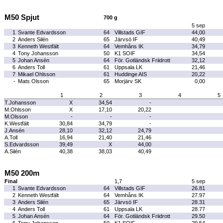
M50 Spjut
700 g
5 sep
1
Svante Edvardsson
64
Villstads GIF
44,00
2
Anders Silén
65
Järvsö IF
40,49
3
Kenneth Westfält
64
Vemhåns IK
34,79
4
Tony Johansson
50
K1 SOIF
34,54
5
Johan Ansén
64
För. Gotländsk Friidrott
32,12
6
Anders Toll
61
Uppsala LK
21,46
7
Mikael Ohlsson
61
Huddinge AIS
20,22
-
Mats Olsson
65
Morjärv SK
0,00
1
2
3
4
5
T.Johansson
X
34,54
-
M.Ohlsson
X
17,10
20,22
M.Olsson
-
-
-
K.Westfält
30,84
34,79
-
J.Ansén
28,10
32,12
24,79
A.Toll
16,94
21,40
21,46
S.Edvardsson
39,49
X
44,00
A.Silén
40,38
38,03
40,49
M50 200m
Final
1,7
5 sep
1
Svante Edvardsson
64
Villstads GIF
26.81
2
Kenneth Westfält
64
Vemhåns IK
27.97
3
Anders Silén
65
Järvsö IF
28.31
4
Anders Toll
61
Uppsala LK
28.77
5
Johan Ansén
64
För. Gotländsk Friidrott
29.50