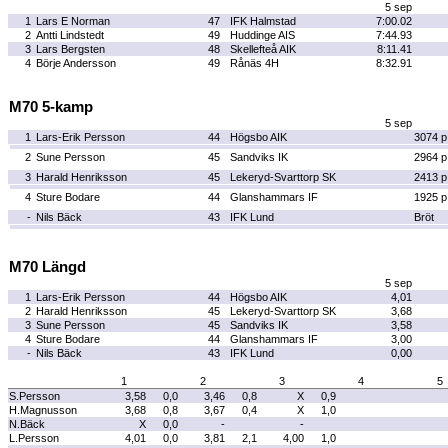
5 sep
1
Lars E Norman
47
IFK Halmstad
7:00.02
2
Antti Lindstedt
49
Huddinge AIS
7:44.93
3
Lars Bergsten
48
Skellefteå AIK
8:11.41
4
Börje Andersson
49
Rånäs 4H
8:32.91
M70 5-kamp
5 sep
1
Lars-Erik Persson
44
Högsbo AIK
3074 p
2
Sune Persson
45
Sandviks IK
2964 p
3
Harald Henriksson
45
Lekeryd-Svarttorp SK
2413 p
4
Sture Bodare
44
Glanshammars IF
1925 p
-
Nils Bäck
43
IFK Lund
Bröt
M70 Längd
5 sep
1
Lars-Erik Persson
44
Högsbo AIK
4,01
2
Harald Henriksson
45
Lekeryd-Svarttorp SK
3,68
3
Sune Persson
45
Sandviks IK
3,58
4
Sture Bodare
44
Glanshammars IF
3,00
-
Nils Bäck
43
IFK Lund
0,00
1
2
3
4
5
S.Persson
3,58
0,0
3,46
0,8
X
0,9
H.Magnusson
3,68
0,8
3,67
0,4
X
1,0
N.Bäck
X
0,0
-
-
L.Persson
4,01
0,0
3,81
2,1
4,00
1,0