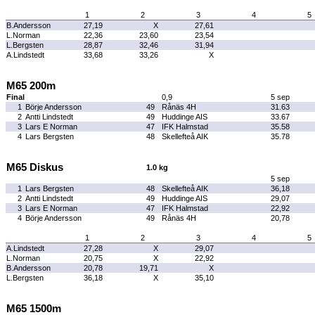
1
2
3
4
5
B.Andersson
27,19
X
27,61
L.Norman
22,36
23,60
23,54
L.Bergsten
28,87
32,46
31,94
A.Lindstedt
33,68
33,26
X
M65 200m
Final
0,9
5 sep
1
Börje Andersson
49
Rånäs 4H
31.63
2
Antti Lindstedt
49
Huddinge AIS
33.67
3
Lars E Norman
47
IFK Halmstad
35.58
4
Lars Bergsten
48
Skellefteå AIK
35.78
M65 Diskus
1.0 kg
5 sep
1
Lars Bergsten
48
Skellefteå AIK
36,18
2
Antti Lindstedt
49
Huddinge AIS
29,07
3
Lars E Norman
47
IFK Halmstad
22,92
4
Börje Andersson
49
Rånäs 4H
20,78
1
2
3
4
5
A.Lindstedt
27,28
X
29,07
L.Norman
20,75
X
22,92
B.Andersson
20,78
19,71
X
L.Bergsten
36,18
X
35,10
M65 1500m