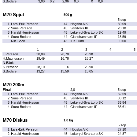
S.Bodare
3,00
0,2
2,96
0,0
X
0,9
M70 Spjut
500 g
5 sep
1
Lars-Erik Persson
44
Högsbo AIK
30,09
2
Sune Persson
45
Sandviks IK
28,10
3
Harald Henriksson
45
Lekeryd-Svarttorp SK
19,49
4
Sture Bodare
44
Glanshammars IF
13,59
-
Nils Bäck
43
IFK Lund
0,00
1
2
3
4
5
L.Persson
30,09
28,70
26,98
H.Magnusson
19,49
16,78
18,27
N.Bäck
-
-
-
S.Persson
28,10
X
25,90
S.Bodare
13,27
13,59
13,05
M70 200m
Final
2,0
5 sep
1
Lars-Erik Persson
44
Högsbo AIK
32.69
2
Sune Persson
45
Sandviks IK
33.12
3
Harald Henriksson
45
Lekeryd-Svarttorp SK
33.84
4
Sture Bodare
44
Glanshammars IF
35.61
M70 Diskus
1.0 kg
5 sep
1
Lars-Erik Persson
44
Högsbo AIK
27,10
2
Harald Henriksson
45
Lekeryd-Svarttorp SK
24,87