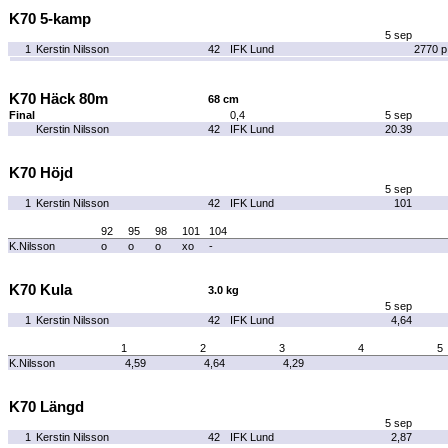
K70 5-kamp
5 sep
1
Kerstin Nilsson
42
IFK Lund
2770 p
K70 Häck 80m
68 cm
Final
0,4
5 sep
Kerstin Nilsson
42
IFK Lund
20.39
K70 Höjd
5 sep
1
Kerstin Nilsson
42
IFK Lund
101
92
95
98
101
104
K.Nilsson
o
o
o
xo
-
K70 Kula
3.0 kg
5 sep
1
Kerstin Nilsson
42
IFK Lund
4,64
1
2
3
4
5
K.Nilsson
4,59
4,64
4,29
K70 Längd
5 sep
1
Kerstin Nilsson
42
IFK Lund
2,87