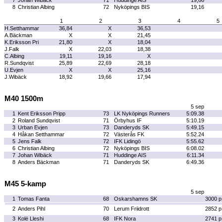
7
Johan Wibäck
71
Huddinge AIS
19,66
8
Christian Albing
72
Nyköpings BIS
19,16
1
2
3
4
5
H.Setthammar
36,84
X
36,53
A.Bäckman
X
X
21,45
K.Eriksson Pri
21,80
X
18,04
J.Falk
X
22,03
18,38
C.Albing
19,11
19,16
X
R.Sundqvist
25,89
22,69
28,18
U.Evjen
X
X
25,16
J.Wibäck
18,92
19,66
17,94
M40 1500m
5 sep
1
Kent Eriksson Pripp
73
LK Nyköpings Runners
5:09.38
2
Roland Sundqvist
71
Örbyhus IF
5:10.19
3
Urban Evjen
73
Danderyds SK
5:49.15
4
Håkan Setthammar
72
Västerås FK
5:52.24
5
Jens Falk
72
IFK Lidingö
5:55.62
6
Christian Albing
72
Nyköpings BIS
6:08.02
7
Johan Wibäck
71
Huddinge AIS
6:11.34
8
Anders Bäckman
71
Danderyds SK
6:49.36
M45 5-kamp
5 sep
1
Tomas Fanta
68
Oskarshamns SK
3000 p
2
Anders Pihl
70
Lerum Friidrott
2852 p
3
Kolë Lleshi
68
IFK Nora
2741 p