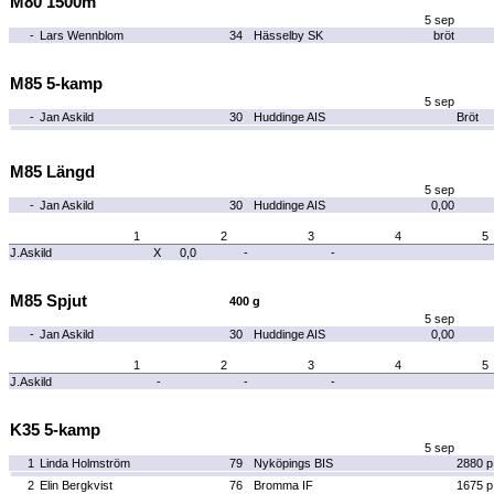
M80 1500m
5 sep
-
Lars Wennblom
34
Hässelby SK
bröt
M85 5-kamp
5 sep
-
Jan Askild
30
Huddinge AIS
Bröt
M85 Längd
5 sep
-
Jan Askild
30
Huddinge AIS
0,00
1
2
3
4
5
J.Askild
X
0,0
-
-
M85 Spjut
400 g
5 sep
-
Jan Askild
30
Huddinge AIS
0,00
1
2
3
4
5
J.Askild
-
-
-
K35 5-kamp
5 sep
1
Linda Holmström
79
Nyköpings BIS
2880 p
2
Elin Bergkvist
76
Bromma IF
1675 p