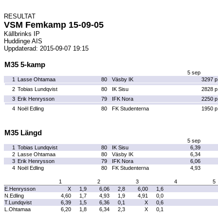
RESULTAT
VSM Femkamp 15-09-05
Källbrinks IP
Huddinge AIS
Uppdaterad: 2015-09-07 19:15
M35 5-kamp
5 sep
1
Lasse Ohtamaa
80
Väsby IK
3297 p
2
Tobias Lundqvist
80
IK Sisu
2828 p
3
Erik Henrysson
79
IFK Nora
2250 p
4
Noël Edling
80
FK Studenterna
1950 p
M35 Längd
5 sep
1
Tobias Lundqvist
80
IK Sisu
6,39
2
Lasse Ohtamaa
80
Väsby IK
6,34
3
Erik Henrysson
79
IFK Nora
6,06
4
Noël Edling
80
FK Studenterna
4,93
1
2
3
4
5
E.Henrysson
X
1,9
6,06
2,8
6,00
1,6
N.Edling
4,60
1,7
4,93
1,9
4,91
0,0
T.Lundqvist
6,39
1,5
6,36
0,1
X
0,6
L.Ohtamaa
6,20
1,8
6,34
2,3
X
0,1