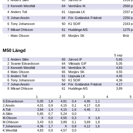
2
Anders Silén
65
Järvsö IF
2939 p
3
Kenneth Westfält
64
Vemhåns IK
2560 p
4
Anders Toll
61
Uppsala LK
2337 p
5
Johan Ansén
64
För. Gotländsk Friidrott
2250 p
6
Tony Johansson
50
K1 SOIF
2163 p
7
Mikael Ohlsson
61
Huddinge AIS
1275 p
-
Mats Olsson
65
Morjärv SK
Bröt
M50 Längd
5 sep
1
Anders Silén
65
Järvsö IF
5,65
2
Svante Edvardsson
64
Villstads GIF
5,05
3
Kenneth Westfält
64
Vemhåns IK
4,83
4
Mats Olsson
65
Morjärv SK
4,55
5
Anders Toll
61
Uppsala LK
4,45
6
Tony Johansson
50
K1 SOIF
4,36
7
Johan Ansén
64
För. Gotländsk Friidrott
4,17
8
Mikael Ohlsson
61
Huddinge AIS
3,89
1
2
3
4
5
S.Edvardsson
5,05
1,8
4,81
0,4
4,95
1,1
J.Ansén
4,01
0,9
4,15
0,1
4,17
0,8
A.Toll
3,84
1,4
4,15
1,6
4,45
2,1
A.Silén
5,65
0,7
5,24
0,0
-
M.Olsson
X
0,0
4,55
0,3
X
1,6
M.Ohlsson
3,43
0,0
3,89
0,1
3,69
1,8
T.Johansson
4,36
1,7
X
0,8
4,12
1,6
K.Westfält
4,83
0,9
4,57
0,0
-