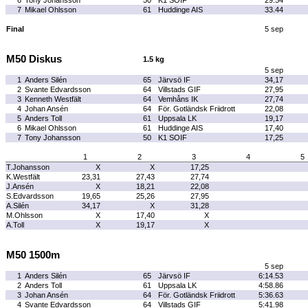
6
Tony Johansson
50
K1 SOIF
29.54
7
Mikael Ohlsson
61
Huddinge AIS
33.44
Final
5 sep
M50 Diskus
1.5 kg
5 sep
1
Anders Silén
65
Järvsö IF
34,17
2
Svante Edvardsson
64
Villstads GIF
27,95
3
Kenneth Westfält
64
Vemhåns IK
27,74
4
Johan Ansén
64
För. Gotländsk Friidrott
22,08
5
Anders Toll
61
Uppsala LK
19,17
6
Mikael Ohlsson
61
Huddinge AIS
17,40
7
Tony Johansson
50
K1 SOIF
17,25
1
2
3
4
5
T.Johansson
X
X
17,25
K.Westfält
23,31
27,43
27,74
J.Ansén
X
18,21
22,08
S.Edvardsson
19,65
25,26
27,95
A.Silén
34,17
X
31,28
M.Ohlsson
X
17,40
X
A.Toll
X
19,17
X
M50 1500m
5 sep
1
Anders Silén
65
Järvsö IF
6:14.53
2
Anders Toll
61
Uppsala LK
4:58.86
3
Johan Ansén
64
För. Gotländsk Friidrott
5:36.63
4
Svante Edvardsson
64
Villstads GIF
5:41.98