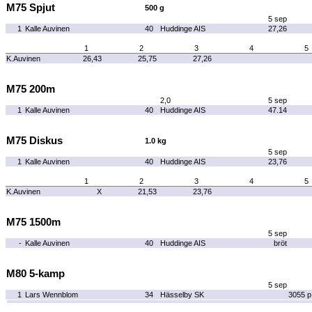
M75 Spjut
500 g
5 sep
1
Kalle Auvinen
40
Huddinge AIS
27,26
1
2
3
4
5
K.Auvinen
26,43
25,75
27,26
M75 200m
2,0
5 sep
1
Kalle Auvinen
40
Huddinge AIS
47.14
M75 Diskus
1.0 kg
5 sep
1
Kalle Auvinen
40
Huddinge AIS
23,76
1
2
3
4
5
K.Auvinen
X
21,53
23,76
M75 1500m
5 sep
-
Kalle Auvinen
40
Huddinge AIS
bröt
M80 5-kamp
5 sep
1
Lars Wennblom
34
Hässelby SK
3055 p