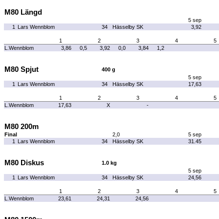
M80 Längd
5 sep
1
Lars Wennblom
34
Hässelby SK
3,92
1
2
3
4
5
L.Wennblom
3,86
0,5
3,92
0,0
3,84
1,2
M80 Spjut
400 g
5 sep
1
Lars Wennblom
34
Hässelby SK
17,63
1
2
3
4
5
L.Wennblom
17,63
X
-
M80 200m
Final
2,0
5 sep
1
Lars Wennblom
34
Hässelby SK
31.45
M80 Diskus
1.0 kg
5 sep
1
Lars Wennblom
34
Hässelby SK
24,56
1
2
3
4
5
L.Wennblom
23,61
24,31
24,56