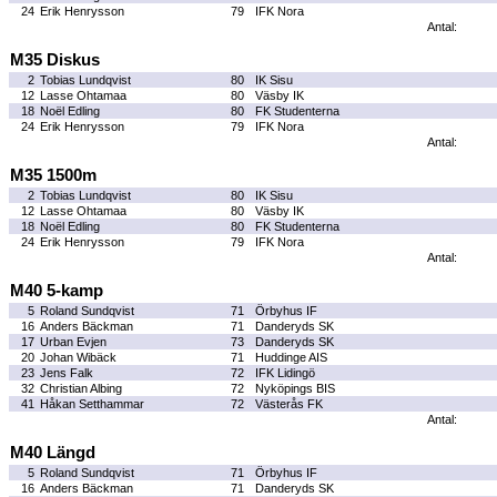
24
Erik Henrysson
79
IFK Nora
Antal:
M35 Diskus
2
Tobias Lundqvist
80
IK Sisu
12
Lasse Ohtamaa
80
Väsby IK
18
Noël Edling
80
FK Studenterna
24
Erik Henrysson
79
IFK Nora
Antal:
M35 1500m
2
Tobias Lundqvist
80
IK Sisu
12
Lasse Ohtamaa
80
Väsby IK
18
Noël Edling
80
FK Studenterna
24
Erik Henrysson
79
IFK Nora
Antal:
M40 5-kamp
5
Roland Sundqvist
71
Örbyhus IF
16
Anders Bäckman
71
Danderyds SK
17
Urban Evjen
73
Danderyds SK
20
Johan Wibäck
71
Huddinge AIS
23
Jens Falk
72
IFK Lidingö
32
Christian Albing
72
Nyköpings BIS
41
Håkan Setthammar
72
Västerås FK
Antal:
M40 Längd
5
Roland Sundqvist
71
Örbyhus IF
16
Anders Bäckman
71
Danderyds SK