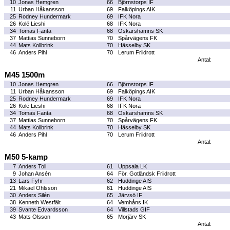
10
Jonas Hemgren
66
Björnstorps IF
11
Urban Håkansson
69
Falköpings AIK
25
Rodney Hundermark
69
IFK Nora
26
Kolë Lieshi
68
IFK Nora
34
Tomas Fanta
68
Oskarshamns SK
37
Mattias Sunneborn
70
Spårvägens FK
44
Mats Kollbrink
70
Hässelby SK
46
Anders Pihl
70
Lerum Friidrott
Antal:
M45 1500m
10
Jonas Hemgren
66
Björnstorps IF
11
Urban Håkansson
69
Falköpings AIK
25
Rodney Hundermark
69
IFK Nora
26
Kolë Lieshi
68
IFK Nora
34
Tomas Fanta
68
Oskarshamns SK
37
Mattias Sunneborn
70
Spårvägens FK
44
Mats Kollbrink
70
Hässelby SK
46
Anders Pihl
70
Lerum Friidrott
Antal:
M50 5-kamp
7
Anders Toll
61
Uppsala LK
9
Johan Ansén
64
För. Gotländsk Friidrott
13
Lars Fyhr
62
Huddinge AIS
21
Mikael Ohlsson
61
Huddinge AIS
30
Anders Silén
65
Järvsö IF
38
Kenneth Westfält
64
Vemhåns IK
39
Svante Edvardsson
64
Villstads GIF
43
Mats Olsson
65
Morjärv SK
Antal: