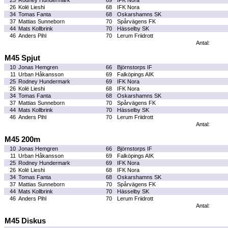
25
Rodney Hundermark
69
IFK Nora
26
Kolë Lieshi
68
IFK Nora
34
Tomas Fanta
68
Oskarshamns SK
37
Mattias Sunneborn
70
Spårvägens FK
44
Mats Kollbrink
70
Hässelby SK
46
Anders Pihl
70
Lerum Friidrott
Antal:
M45 Spjut
10
Jonas Hemgren
66
Björnstorps IF
11
Urban Håkansson
69
Falköpings AIK
25
Rodney Hundermark
69
IFK Nora
26
Kolë Lieshi
68
IFK Nora
34
Tomas Fanta
68
Oskarshamns SK
37
Mattias Sunneborn
70
Spårvägens FK
44
Mats Kollbrink
70
Hässelby SK
46
Anders Pihl
70
Lerum Friidrott
Antal:
M45 200m
10
Jonas Hemgren
66
Björnstorps IF
11
Urban Håkansson
69
Falköpings AIK
25
Rodney Hundermark
69
IFK Nora
26
Kolë Lieshi
68
IFK Nora
34
Tomas Fanta
68
Oskarshamns SK
37
Mattias Sunneborn
70
Spårvägens FK
44
Mats Kollbrink
70
Hässelby SK
46
Anders Pihl
70
Lerum Friidrott
Antal:
M45 Diskus