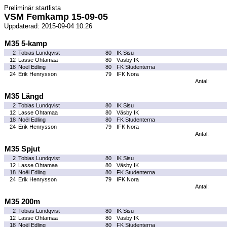
Preliminär startlista
VSM Femkamp 15-09-05
Uppdaterad: 2015-09-04 10:26
M35 5-kamp
2
Tobias Lundqvist
80
IK Sisu
12
Lasse Ohtamaa
80
Väsby IK
18
Noël Edling
80
FK Studenterna
24
Erik Henrysson
79
IFK Nora
Antal:
M35 Längd
2
Tobias Lundqvist
80
IK Sisu
12
Lasse Ohtamaa
80
Väsby IK
18
Noël Edling
80
FK Studenterna
24
Erik Henrysson
79
IFK Nora
Antal:
M35 Spjut
2
Tobias Lundqvist
80
IK Sisu
12
Lasse Ohtamaa
80
Väsby IK
18
Noël Edling
80
FK Studenterna
24
Erik Henrysson
79
IFK Nora
Antal:
M35 200m
2
Tobias Lundqvist
80
IK Sisu
12
Lasse Ohtamaa
80
Väsby IK
18
Noël Edling
80
FK Studenterna