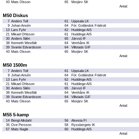
43
Mats Olsson
65
Morjärv SK
Antal:
M50 Diskus
7
Anders Toll
61
Uppsala LK
9
Johan Ansén
64
För. Gotländsk Friidrott
13
Lars Fyhr
62
Huddinge AIS
21
Mikael Ohlsson
61
Huddinge AIS
30
Anders Silén
65
Järvsö IF
38
Kenneth Westfält
64
Vemhåns IK
39
Svante Edvardsson
64
Villstads GIF
43
Mats Olsson
65
Morjärv SK
Antal:
M50 1500m
7
Anders Toll
61
Uppsala LK
9
Johan Ansén
64
För. Gotländsk Friidrott
13
Lars Fyhr
62
Huddinge AIS
21
Mikael Ohlsson
61
Huddinge AIS
30
Anders Silén
65
Järvsö IF
38
Kenneth Westfält
64
Vemhåns IK
39
Svante Edvardsson
64
Villstads GIF
43
Mats Olsson
65
Morjärv SK
Antal:
M55 5-kamp
14
Bengt Alkdahl
56
Alvesta FI
35
Ove Persson
58
Ryssbergets IK
57
Mats Nagle
60
Huddinge AIS
Antal: