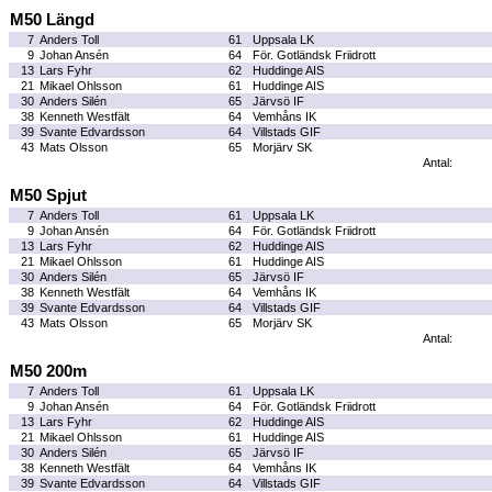
M50 Längd
7
Anders Toll
61
Uppsala LK
9
Johan Ansén
64
För. Gotländsk Friidrott
13
Lars Fyhr
62
Huddinge AIS
21
Mikael Ohlsson
61
Huddinge AIS
30
Anders Silén
65
Järvsö IF
38
Kenneth Westfält
64
Vemhåns IK
39
Svante Edvardsson
64
Villstads GIF
43
Mats Olsson
65
Morjärv SK
Antal:
M50 Spjut
7
Anders Toll
61
Uppsala LK
9
Johan Ansén
64
För. Gotländsk Friidrott
13
Lars Fyhr
62
Huddinge AIS
21
Mikael Ohlsson
61
Huddinge AIS
30
Anders Silén
65
Järvsö IF
38
Kenneth Westfält
64
Vemhåns IK
39
Svante Edvardsson
64
Villstads GIF
43
Mats Olsson
65
Morjärv SK
Antal:
M50 200m
7
Anders Toll
61
Uppsala LK
9
Johan Ansén
64
För. Gotländsk Friidrott
13
Lars Fyhr
62
Huddinge AIS
21
Mikael Ohlsson
61
Huddinge AIS
30
Anders Silén
65
Järvsö IF
38
Kenneth Westfält
64
Vemhåns IK
39
Svante Edvardsson
64
Villstads GIF