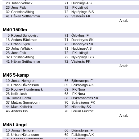
20
Johan Wibäck
71
Huddinge AIS
23
Jens Falk
72
IFK Lidingö
32
Christian Albing
72
Nyköpings BIS
41
Håkan Setthammar
72
Västerås FK
Antal:
M40 1500m
5
Roland Sundqvist
71
Örbyhus IF
16
Anders Bäckman
71
Danderyds SK
17
Urban Evjen
73
Danderyds SK
20
Johan Wibäck
71
Huddinge AIS
23
Jens Falk
72
IFK Lidingö
32
Christian Albing
72
Nyköpings BIS
41
Håkan Setthammar
72
Västerås FK
Antal:
M45 5-kamp
10
Jonas Hemgren
66
Björnstorps IF
11
Urban Håkansson
69
Falköpings AIK
25
Rodney Hundermark
69
IFK Nora
26
Kolë Lieshi
68
IFK Nora
34
Tomas Fanta
68
Oskarshamns SK
37
Mattias Sunneborn
70
Spårvägens FK
44
Mats Kollbrink
70
Hässelby SK
46
Anders Pihl
70
Lerum Friidrott
Antal:
M45 Längd
10
Jonas Hemgren
66
Björnstorps IF
11
Urban Håkansson
69
Falköpings AIK