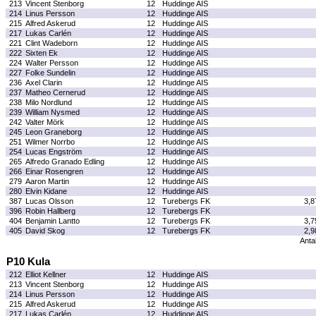
213
Vincent Stenborg
12
Huddinge AIS
214
Linus Persson
12
Huddinge AIS
215
Alfred Askerud
12
Huddinge AIS
217
Lukas Carlén
12
Huddinge AIS
221
Clint Wadeborn
12
Huddinge AIS
222
Sixten Ek
12
Huddinge AIS
224
Walter Persson
12
Huddinge AIS
227
Folke Sundelin
12
Huddinge AIS
236
Axel Clarin
12
Huddinge AIS
237
Matheo Cernerud
12
Huddinge AIS
238
Milo Nordlund
12
Huddinge AIS
239
William Nysmed
12
Huddinge AIS
242
Valter Mörk
12
Huddinge AIS
245
Leon Graneborg
12
Huddinge AIS
251
Wilmer Norrbo
12
Huddinge AIS
254
Lucas Engström
12
Huddinge AIS
265
Alfredo Granado Edling
12
Huddinge AIS
266
Einar Rosengren
12
Huddinge AIS
279
Aaron Martin
12
Huddinge AIS
280
Elvin Kidane
12
Huddinge AIS
387
Lucas Olsson
12
Turebergs FK
3,8
396
Robin Hallberg
12
Turebergs FK
404
Benjamin Lantto
12
Turebergs FK
3,7
405
David Skog
12
Turebergs FK
2,9
Antal
P10 Kula
212
Elliot Kellner
12
Huddinge AIS
213
Vincent Stenborg
12
Huddinge AIS
214
Linus Persson
12
Huddinge AIS
215
Alfred Askerud
12
Huddinge AIS
217
Lukas Carlén
12
Huddinge AIS