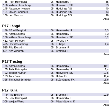
85
Felix Holmqvist
06
Hammarby IF
35
106
William Strandberg
06
Hanvikens SK
25
145
Alexander Heaton
05
Huddinge AIS
40
154
Oliver Sandberg
06
Huddinge AIS
43
169
Leo Marcus
06
Huddinge AIS
29
Antal
P17 Längd
49
Alfred Berglind
06
Hammarby IF
5,3
75
Anton Sallnäs
06
Hammarby IF
5,3
106
William Strandberg
06
Hanvikens SK
5,1
412
Albin Pilheden
05
Tyresö FK
475
David Svanberg
06
Tullinge FI
4,4
525
Filip Ekström
05
Bromma IF
554
Kim Wingren
06
Bromma IF
Antal
P17 Tresteg
75
Anton Sallnäs
06
Hammarby IF
10,1
85
Felix Holmqvist
06
Hammarby IF
12,4
92
Teodor Nyman
05
Hanvikens SK
12,5
133
Tom Emfel
06
Hellas FK
11,4
325
Thirachai Schröder
05
Spårvägens FK
13,6
Antal
P17 Kula
9
Filip Ekström
05
Bromma IF
12,9
85
Felix Holmqvist
06
Hammarby IF
308
Weijun Wang
06
Mälarhöjdens IK
Antal