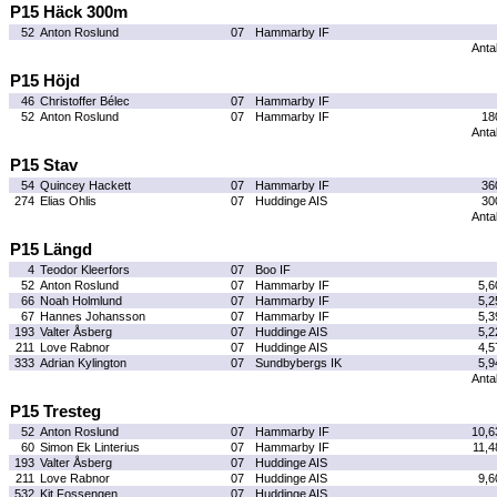
P15 Häck 300m
52
Anton Roslund
07
Hammarby IF
Antal
P15 Höjd
46
Christoffer Bélec
07
Hammarby IF
52
Anton Roslund
07
Hammarby IF
18
Antal
P15 Stav
54
Quincey Hackett
07
Hammarby IF
36
274
Elias Ohlis
07
Huddinge AIS
30
Antal
P15 Längd
4
Teodor Kleerfors
07
Boo IF
52
Anton Roslund
07
Hammarby IF
5,6
66
Noah Holmlund
07
Hammarby IF
5,2
67
Hannes Johansson
07
Hammarby IF
5,3
193
Valter Åsberg
07
Huddinge AIS
5,2
211
Love Rabnor
07
Huddinge AIS
4,5
333
Adrian Kylington
07
Sundbybergs IK
5,9
Antal
P15 Tresteg
52
Anton Roslund
07
Hammarby IF
10,6
60
Simon Ek Linterius
07
Hammarby IF
11,4
193
Valter Åsberg
07
Huddinge AIS
211
Love Rabnor
07
Huddinge AIS
9,6
532
Kit Fossengen
07
Huddinge AIS