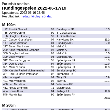
Preliminär startlista
Huddingespelen 2022-06-17/19
Uppdaterad: 2022-06-16 23:46
Resultatlänk
fredag
lördag
söndag
M 100m
22
Fredrik Sandell
97
Danderyds SK
13.5
35
David Östling
90
IF Göta Karlstad
36
Douglas Stenberg
90
IF Göta Karlstad
107
Casper Gustafsson
04
Hanvikens SK
11.1
147
Jacob Vestman
04
Huddinge AIS
12.0
297
Simon Martinsson
01
Malmö AI
299
Kidus Yohannes Getahun
98
Malmö AI
11.1
300
Douglas Hellbratt
95
Malmö AI
10.5
309
Josef Weiner
03
Mölndals AIK
12.1
312
Marcus Berggren
96
Spårvägens FK
10.9
314
Dennis Leal
94
Spårvägens FK
10.3
321
Malik N´Kunu
99
Spårvägens FK
11.5
336
Kassim Rashid Muhammadad
02
Sundbybergs IK
381
Emil De Maria Petersson
02
Turebergs FK
414
Ludvig All
02
Täby IS
10.9
421
Milo Wahlgren
02
Täby IS
10.7
438
Leo Mcmillion
04
Vallentuna FK
451
Niclas Lindholm
72
Mälarö SOK
464
Kenan Kuru
04
Tullinge FI
11.8
548
Marvin Tay
90
Spårvägens FK
Antal
M 200m
22
Fredrik Sandell
97
Danderyds SK
28.3