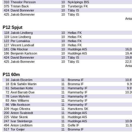
310
Theodor Persson
10
Nyköpings BIS
375
Tristan Back
10
Turebergs FK
424
David Bonnevier
10
Täby IS
425
Jakob Bonnevier
10
Täby IS
Antal
P12 Spjut
118
Jakob Lindberg
10
Hellas FK
119
Love Lindberg
10
Hellas FK
122
Per Lomakka
10
Hellas FK
127
Vincent Lundvall
10
Hellas FK
181
Olle Klockar
10
Huddinge AIS
16,0
186
Benjamin Karlsson
10
Huddinge AIS
19,4
424
David Bonnevier
10
Täby IS
19,6
425
Jakob Bonnevier
10
Täby IS
22,5
Antal
P11 60m
16
Jakob Ekström
11
Bromma IF
10.8
18
Erik Sahlén Martin
11
Bromma IF
9.3
61
Sebastian Kotte
11
Hammarby IF
9.9
72
Axel Barratt-Due
11
Hammarby IF
10.2
78
Leon Myhrén
11
Hammarby IF
83
Alex Williams
11
Hammarby IF
86
Ville Axelsson
11
Hammarby IF
109
Hugo Oliveira
11
Hanvikens SK
200
Anton Svalstedt
11
Huddinge AIS
225
Vidar Skenk
11
Huddinge AIS
247
Ivar Steinbergs
11
Huddinge AIS
10.0
494
Anton Lindblom
11
Gefle IF
11.3
517
Tor Geijer
11
Bromma IF