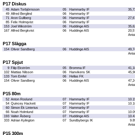
P17 Diskus
45
Adam Torbjörnsson
05
Hammarby IF
35,7
49
Alfred Berglind
06
Hammarby IF
71
Aron Gullberg
06
Hammarby IF
27,6
85
Felix Holmqvist
06
Hammarby IF
153
Joel Wikström
06
Huddinge AIS
35,6
167
Alfred Bergkvist
06
Huddinge AIS
20,5
Antal
P17 Slägga
154
Oliver Sandberg
06
Huddinge AIS
49,7
Antal
P17 Spjut
9
Filip Ekström
05
Bromma IF
41,1
102
Mattias Nilsson
06
Hanvikens SK
45,9
133
Tom Emfel
06
Hellas FK
154
Oliver Sandberg
06
Huddinge AIS
47,2
Antal
P15 80m
52
Anton Roslund
07
Hammarby IF
10.1
54
Quincey Hackett
07
Hammarby IF
10.1
60
Simon Ek Linterius
07
Hammarby IF
66
Noah Holmlund
07
Hammarby IF
10.0
193
Valter Åsberg
07
Huddinge AIS
10.4
333
Adrian Kylington
07
Sundbybergs IK
9.8
Antal
P15 300m