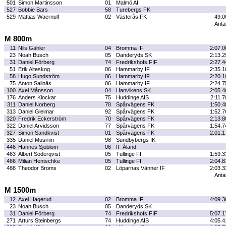
501
Simon Martinsson
01
Malmö AI
527
Bobbie Bars
58
Turebergs FK
529
Mattias Waernulf
02
Västerås FK
49.0
Antal
M 800m
11
Nils Gähler
04
Bromma IF
2:07.0
23
Noah Busch
05
Danderyds SK
2:13.2
31
Daniel Förberg
74
Fredrikshofs FIF
2:27.4
51
Erik Alteskog
06
Hammarby IF
2:35.1
58
Hugo Sundström
06
Hammarby IF
2:20.1
75
Anton Sallnäs
06
Hammarby IF
2:24.7
100
Axel Månsson
04
Hanvikens SK
2:05.4
176
Anders Klockar
75
Huddinge AIS
2:11.7
311
Daniel Norberg
78
Spårvägens FK
1:50.4
313
Daniel Gleimar
92
Spårvägens FK
1:52.7
320
Fredrik Eckerström
70
Spårvägens FK
2:13.8
322
Daniel Arvidsson
77
Spårvägens FK
1:54.7
327
Simon Sandkvist
01
Spårvägens FK
2:01.1
335
Daniel Musirim
98
Sundbybergs IK
446
Hannes Sjöblom
06
IF Åland
463
Albert Söderqvist
05
Tullinge FI
1:59.3
466
Milian Hentschke
05
Tullinge FI
2:04.8
488
Theodor Broms
02
Löparnas Vänner IF
2:03.3
Antal
M 1500m
12
Axel Hagerud
02
Bromma IF
4:09.3
23
Noah Busch
05
Danderyds SK
31
Daniel Förberg
74
Fredrikshofs FIF
5:07.1
271
Arturs Steinbergs
74
Huddinge AIS
4:05.4