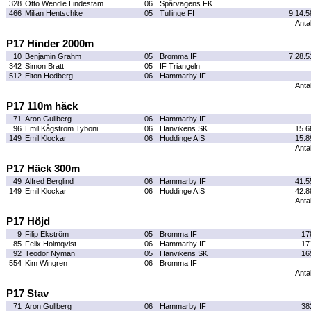
328
Otto Wendle Lindestam
06
Spårvägens FK
466
Milian Hentschke
05
Tullinge FI
9:14.5
Antal
P17 Hinder 2000m
10
Benjamin Grahm
05
Bromma IF
7:28.5
342
Simon Bratt
05
IF Triangeln
512
Elton Hedberg
06
Hammarby IF
Antal
P17 110m häck
71
Aron Gullberg
06
Hammarby IF
96
Emil Kågström Tyboni
06
Hanvikens SK
15.6
149
Emil Klockar
06
Huddinge AIS
15.8
Antal
P17 Häck 300m
49
Alfred Berglind
06
Hammarby IF
41.5
149
Emil Klockar
06
Huddinge AIS
42.8
Antal
P17 Höjd
9
Filip Ekström
05
Bromma IF
17
85
Felix Holmqvist
06
Hammarby IF
17
92
Teodor Nyman
05
Hanvikens SK
16
554
Kim Wingren
06
Bromma IF
Antal
P17 Stav
71
Aron Gullberg
06
Hammarby IF
38