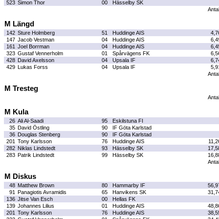
523
Simon Thor
00
Hässelby SK
Antal
M Längd
142
Sture Holmberg
51
Huddinge AIS
4,7
147
Jacob Vestman
04
Huddinge AIS
6,4
161
Joel Borrman
04
Huddinge AIS
6,4
323
Gustaf Vennerholm
01
Spårvägens FK
6,5
428
David Axelsson
04
Upsala IF
6,7
429
Lukas Forss
04
Upsala IF
5,9
Antal
M Tresteg
Antal
M Kula
26
Ali Al-Saadi
95
Eskilstuna FI
35
David Östling
90
IF Göta Karlstad
36
Douglas Stenberg
90
IF Göta Karlstad
201
Tony Karlsson
76
Huddinge AIS
11,2
282
Niklas Lindstedt
93
Hässelby SK
17,5
283
Patrik Lindstedt
99
Hässelby SK
16,8
Antal
M Diskus
48
Matthew Brown
80
Hammarby IF
56,9
91
Panagiotis Avramidis
65
Hanvikens SK
31,7
136
Jitse Van Esch
00
Hellas FK
139
Johannes Lilius
01
Huddinge AIS
48,8
201
Tony Karlsson
76
Huddinge AIS
38,5