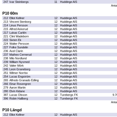
247
Ivar Steinbergs
11
Huddinge AIS
Antal
P10 60m
212
Elliot Kellner
12
Huddinge AIS
213
Vincent Stenborg
12
Huddinge AIS
214
Linus Persson
12
Huddinge AIS
215
Alfred Askerud
12
Huddinge AIS
217
Lukas Carlén
12
Huddinge AIS
221
Clint Wadeborn
12
Huddinge AIS
222
Sixten Ek
12
Huddinge AIS
224
Walter Persson
12
Huddinge AIS
227
Folke Sundelin
12
Huddinge AIS
236
Axel Clarin
12
Huddinge AIS
237
Matheo Cernerud
12
Huddinge AIS
238
Milo Nordlund
12
Huddinge AIS
239
William Nysmed
12
Huddinge AIS
242
Valter Mörk
12
Huddinge AIS
245
Leon Graneborg
12
Huddinge AIS
251
Wilmer Norrbo
12
Huddinge AIS
254
Lucas Engström
12
Huddinge AIS
265
Alfredo Granado Edling
12
Huddinge AIS
266
Einar Rosengren
12
Huddinge AIS
279
Aaron Martin
12
Huddinge AIS
280
Elvin Kidane
12
Huddinge AIS
387
Lucas Olsson
12
Turebergs FK
9.7
396
Robin Hallberg
12
Turebergs FK
Antal
P10 Längd
212
Elliot Kellner
12
Huddinge AIS