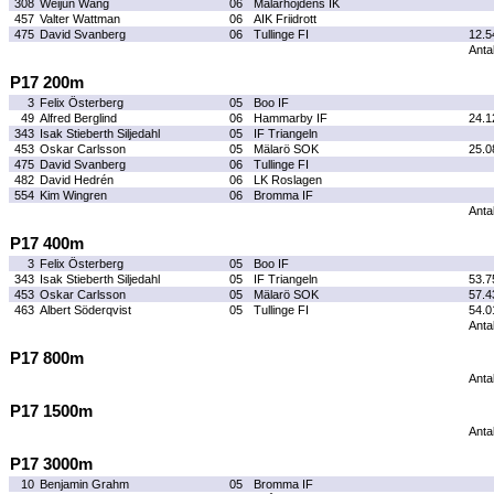
308
Weijun Wang
06
Mälarhöjdens IK
457
Valter Wattman
06
AIK Friidrott
475
David Svanberg
06
Tullinge FI
12.5
Antal
P17 200m
3
Felix Österberg
05
Boo IF
49
Alfred Berglind
06
Hammarby IF
24.1
343
Isak Stieberth Siljedahl
05
IF Triangeln
453
Oskar Carlsson
05
Mälarö SOK
25.0
475
David Svanberg
06
Tullinge FI
482
David Hedrén
06
LK Roslagen
554
Kim Wingren
06
Bromma IF
Antal
P17 400m
3
Felix Österberg
05
Boo IF
343
Isak Stieberth Siljedahl
05
IF Triangeln
53.7
453
Oskar Carlsson
05
Mälarö SOK
57.4
463
Albert Söderqvist
05
Tullinge FI
54.0
Antal
P17 800m
Antal
P17 1500m
Antal
P17 3000m
10
Benjamin Grahm
05
Bromma IF