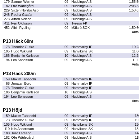
179
Samuel Werner
09
Huddinge AIS
1:55.5
182
Olle Wärlegård
09
Huddinge AIS
2:03.3
229
Sixten Norrbo Asp
09
Huddinge AIS
1:58.6
248
Redha Gaafar
09
Huddinge AIS
273
Alfred Nelson
09
Huddinge AIS
411
Ivar Olofsson
09
Tyresö FK
452
Albin Rydling
09
Mälarö SOK
1:50.6
Antal
P13 Häck 60m
73
Theodor Gutke
09
Hammarby IF
10.2
105
Hugo Wiklund
09
Hanvikens SK
11.0
186
Benjamin Karlsson
10
Huddinge AIS
12.2
194
Leo Sonesson
09
Huddinge AIS
11.1
Antal
P13 Häck 200m
59
Maxim Tabacchi
09
Hammarby IF
68
Jonatan Borg
09
Hammarby IF
73
Theodor Gutke
09
Hammarby IF
186
Benjamin Karlsson
10
Huddinge AIS
194
Leo Sonesson
09
Huddinge AIS
Antal
P13 Höjd
59
Maxim Tabacchi
09
Hammarby IF
13
73
Theodor Gutke
09
Hammarby IF
15
105
Hugo Wiklund
09
Hanvikens SK
13
110
Nils Andersson
09
Hanvikens SK
13
180
Joar Larsson
09
Huddinge AIS
14
182
Olle Wärlegård
09
Huddinge AIS
11