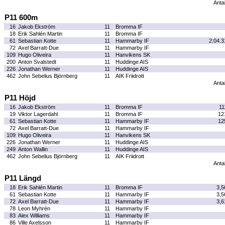
Antal
P11 600m
16
Jakob Ekström
11
Bromma IF
18
Erik Sahlén Martin
11
Bromma IF
61
Sebastian Kotte
11
Hammarby IF
2:04.3
72
Axel Barratt-Due
11
Hammarby IF
109
Hugo Oliveira
11
Hanvikens SK
200
Anton Svalstedt
11
Huddinge AIS
226
Jonathan Werner
11
Huddinge AIS
462
John Sebelius Björnberg
11
AIK Friidrott
Antal
P11 Höjd
16
Jakob Ekström
11
Bromma IF
11
19
Viktor Lagerdahl
11
Bromma IF
12
61
Sebastian Kotte
11
Hammarby IF
12
72
Axel Barratt-Due
11
Hammarby IF
109
Hugo Oliveira
11
Hanvikens SK
226
Jonathan Werner
11
Huddinge AIS
249
Anton Wallin
11
Huddinge AIS
462
John Sebelius Björnberg
11
AIK Friidrott
Antal
P11 Längd
18
Erik Sahlén Martin
11
Bromma IF
3,5
61
Sebastian Kotte
11
Hammarby IF
3,5
72
Axel Barratt-Due
11
Hammarby IF
3,6
78
Leon Myhrén
11
Hammarby IF
83
Alex Williams
11
Hammarby IF
86
Ville Axelsson
11
Hammarby IF