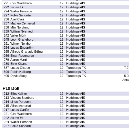
221
Clint Wadeborn
12
Huddinge AIS
222
Sixten Ek
12
Huddinge AIS
224
Walter Persson
12
Huddinge AIS
227
Folke Sundelin
12
Huddinge AIS
236
Axel Clarin
12
Huddinge AIS
237
Matheo Cernerud
12
Huddinge AIS
238
Milo Nordlund
12
Huddinge AIS
239
William Nysmed
12
Huddinge AIS
242
Valter Mörk
12
Huddinge AIS
245
Leon Graneborg
12
Huddinge AIS
251
Wilmer Norrbo
12
Huddinge AIS
254
Lucas Engström
12
Huddinge AIS
265
Alfredo Granado Edling
12
Huddinge AIS
266
Einar Rosengren
12
Huddinge AIS
279
Aaron Martin
12
Huddinge AIS
280
Elvin Kidane
12
Huddinge AIS
387
Lucas Olsson
12
Turebergs FK
7,2
396
Robin Hallberg
12
Turebergs FK
405
David Skog
12
Turebergs FK
5,9
Antal
P10 Boll
212
Elliot Kellner
12
Huddinge AIS
213
Vincent Stenborg
12
Huddinge AIS
214
Linus Persson
12
Huddinge AIS
215
Alfred Askerud
12
Huddinge AIS
217
Lukas Carlén
12
Huddinge AIS
221
Clint Wadeborn
12
Huddinge AIS
222
Sixten Ek
12
Huddinge AIS
224
Walter Persson
12
Huddinge AIS
227
Folke Sundelin
12
Huddinge AIS