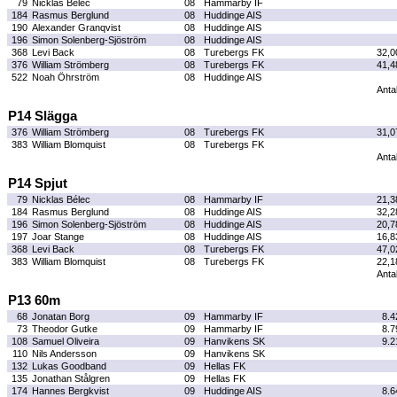
79
Nicklas Bélec
08
Hammarby IF
184
Rasmus Berglund
08
Huddinge AIS
190
Alexander Granqvist
08
Huddinge AIS
196
Simon Solenberg-Sjöström
08
Huddinge AIS
368
Levi Back
08
Turebergs FK
32,0
376
William Strömberg
08
Turebergs FK
41,4
522
Noah Öhrström
08
Huddinge AIS
Antal
P14 Slägga
376
William Strömberg
08
Turebergs FK
31,0
383
William Blomquist
08
Turebergs FK
Antal
P14 Spjut
79
Nicklas Bélec
08
Hammarby IF
21,3
184
Rasmus Berglund
08
Huddinge AIS
32,2
196
Simon Solenberg-Sjöström
08
Huddinge AIS
20,7
197
Joar Stange
08
Huddinge AIS
16,8
368
Levi Back
08
Turebergs FK
47,0
383
William Blomquist
08
Turebergs FK
22,1
Antal
P13 60m
68
Jonatan Borg
09
Hammarby IF
8.4
73
Theodor Gutke
09
Hammarby IF
8.7
108
Samuel Oliveira
09
Hanvikens SK
9.2
110
Nils Andersson
09
Hanvikens SK
132
Lukas Goodband
09
Hellas FK
135
Jonathan Stålgren
09
Hellas FK
174
Hannes Bergkvist
09
Huddinge AIS
8.6