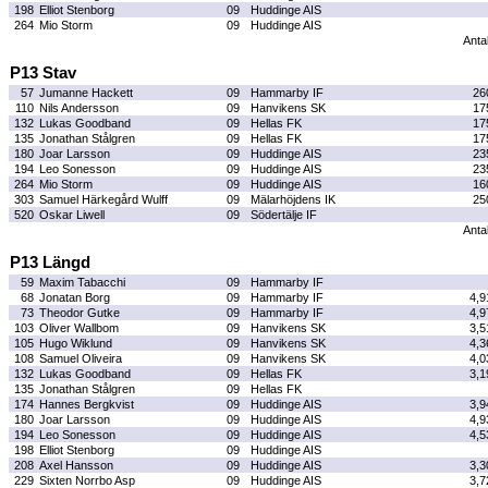
198
Elliot Stenborg
09
Huddinge AIS
264
Mio Storm
09
Huddinge AIS
Antal
P13 Stav
57
Jumanne Hackett
09
Hammarby IF
26
110
Nils Andersson
09
Hanvikens SK
17
132
Lukas Goodband
09
Hellas FK
17
135
Jonathan Stålgren
09
Hellas FK
17
180
Joar Larsson
09
Huddinge AIS
23
194
Leo Sonesson
09
Huddinge AIS
23
264
Mio Storm
09
Huddinge AIS
16
303
Samuel Härkegård Wulff
09
Mälarhöjdens IK
25
520
Oskar Liwell
09
Södertälje IF
Antal
P13 Längd
59
Maxim Tabacchi
09
Hammarby IF
68
Jonatan Borg
09
Hammarby IF
4,9
73
Theodor Gutke
09
Hammarby IF
4,9
103
Oliver Wallbom
09
Hanvikens SK
3,5
105
Hugo Wiklund
09
Hanvikens SK
4,3
108
Samuel Oliveira
09
Hanvikens SK
4,0
132
Lukas Goodband
09
Hellas FK
3,1
135
Jonathan Stålgren
09
Hellas FK
174
Hannes Bergkvist
09
Huddinge AIS
3,9
180
Joar Larsson
09
Huddinge AIS
4,9
194
Leo Sonesson
09
Huddinge AIS
4,5
198
Elliot Stenborg
09
Huddinge AIS
208
Axel Hansson
09
Huddinge AIS
3,3
229
Sixten Norrbo Asp
09
Huddinge AIS
3,7