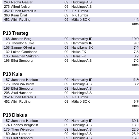
248
Redha Gaafar
09
Huddinge AIS
273
Alfred Nelson
09
Huddinge AIS
352
Ruben Metzelius
09
IFK Tumba
360
Kaan Ünal
09
IFK Tumba
452
Albin Rydling
09
Mälarö SOK
4,4
Antal
P13 Tresteg
68
Jonatan Borg
09
Hammarby IF
10,0
73
Theodor Gutke
09
Hammarby IF
9,8
108
Samuel Oliveira
09
Hanvikens SK
7,4
132
Lukas Goodband
09
Hellas FK
7,3
135
Jonathan Stålgren
09
Hellas FK
8,2
198
Elliot Stenborg
09
Huddinge AIS
7,0
Antal
P13 Kula
57
Jumanne Hackett
09
Hammarby IF
11,3
175
Theo Wikström
09
Huddinge AIS
8,7
198
Elliot Stenborg
09
Huddinge AIS
208
Axel Hansson
09
Huddinge AIS
352
Ruben Metzelius
09
IFK Tumba
452
Albin Rydling
09
Mälarö SOK
6,7
Antal
P13 Diskus
57
Jumanne Hackett
09
Hammarby IF
30,1
174
Hannes Bergkvist
09
Huddinge AIS
13,3
175
Theo Wikström
09
Huddinge AIS
22,5
180
Joar Larsson
09
Huddinge AIS
23,4
198
Elliot Stenborg
09
Huddinge AIS
15,8