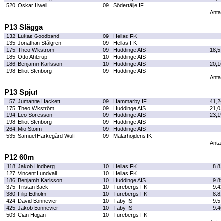
520
Oskar Liwell
09
Södertälje IF
Antal
P13 Slägga
132
Lukas Goodband
09
Hellas FK
135
Jonathan Stålgren
09
Hellas FK
175
Theo Wikström
09
Huddinge AIS
18,5
185
Otto Ahlerup
10
Huddinge AIS
186
Benjamin Karlsson
10
Huddinge AIS
20,1
198
Elliot Stenborg
09
Huddinge AIS
Antal
P13 Spjut
57
Jumanne Hackett
09
Hammarby IF
41,2
175
Theo Wikström
09
Huddinge AIS
21,0
194
Leo Sonesson
09
Huddinge AIS
23,1
198
Elliot Stenborg
09
Huddinge AIS
264
Mio Storm
09
Huddinge AIS
535
Samuel Härkegård Wulff
09
Mälarhöjdens IK
Antal
P12 60m
118
Jakob Lindberg
10
Hellas FK
8.8
127
Vincent Lundvall
10
Hellas FK
186
Benjamin Karlsson
10
Huddinge AIS
9.8
375
Tristan Back
10
Turebergs FK
9.4
380
Filip Edholm
10
Turebergs FK
8.8
424
David Bonnevier
10
Täby IS
9.5
425
Jakob Bonnevier
10
Täby IS
9.4
503
Cian Hogan
10
Turebergs FK