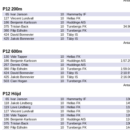
Antal
P12 200m
65
Ivar Janson
10
Hammarby IF
127
Vincent Lundvall
10
Hellas FK
186
Benjamin Karlsson
10
Huddinge AIS
375
Tristan Back
10
Turebergs FK
34.9
380
Filip Edholm
10
Turebergs FK
424
David Bonnevier
10
Täby IS
425
Jakob Bonnevier
10
Täby IS
Antal
P12 600m
130
Vide Tapper
10
Hellas FK
186
Benjamin Karlsson
10
Huddinge AIS
1:57.2
257
Dennis Ohlis
10
Huddinge AIS
380
Filip Edholm
10
Turebergs FK
1:59.0
424
David Bonnevier
10
Täby IS
2:10.9
425
Jakob Bonnevier
10
Täby IS
2:16.0
503
Cian Hogan
10
Turebergs FK
Antal
P12 Höjd
65
Ivar Janson
10
Hammarby IF
13
118
Jakob Lindberg
10
Hellas FK
14
119
Love Lindberg
10
Hellas FK
13
127
Vincent Lundvall
10
Hellas FK
11
130
Vide Tapper
10
Hellas FK
12
186
Benjamin Karlsson
10
Huddinge AIS
12
375
Tristan Back
10
Turebergs FK
13
380
Filip Edholm
10
Turebergs FK
14