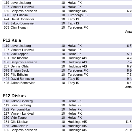
119
Love Lindberg
10
Hellas FK
127
Vincent Lundvall
10
Hellas FK
186
Benjamin Karlsson
10
Huddinge AIS
6,7
380
Filip Edholm
10
Turebergs FK
424
David Bonnevier
10
Täby IS
425
Jakob Bonnevier
10
Täby IS
503
Cian Hogan
10
Turebergs FK
Antal
P12 Kula
119
Love Lindberg
10
Hellas FK
6,6
127
Vincent Lundvall
10
Hellas FK
130
Vide Tapper
10
Hellas FK
5,5
181
Olle Klockar
10
Huddinge AIS
4,7
186
Benjamin Karlsson
10
Huddinge AIS
7,7
257
Dennis Ohlis
10
Huddinge AIS
6,9
375
Tristan Back
10
Turebergs FK
8,2
380
Filip Edholm
10
Turebergs FK
7,7
424
David Bonnevier
10
Täby IS
9,4
425
Jakob Bonnevier
10
Täby IS
8,4
Antal
P12 Diskus
118
Jakob Lindberg
10
Hellas FK
119
Love Lindberg
10
Hellas FK
122
Per Lomakka
10
Hellas FK
127
Vincent Lundvall
10
Hellas FK
130
Vide Tapper
10
Hellas FK
181
Olle Klockar
10
Huddinge AIS
11,8
185
Otto Ahlerup
10
Huddinge AIS
186
Benjamin Karlsson
10
Huddinge AIS
21,1