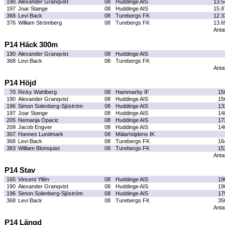
190
Alexander Granqvist
08
Huddinge AIS
13.5
197
Joar Stange
08
Huddinge AIS
15.8
368
Levi Back
08
Turebergs FK
12.3
376
William Strömberg
08
Turebergs FK
13.6
Antal
P14 Häck 300m
190
Alexander Granqvist
08
Huddinge AIS
368
Levi Back
08
Turebergs FK
Antal
P14 Höjd
70
Ricky Wahlberg
08
Hammarby IF
15
190
Alexander Granqvist
08
Huddinge AIS
15
196
Simon Solenberg-Sjöström
08
Huddinge AIS
13
197
Joar Stange
08
Huddinge AIS
14
205
Nemanja Opacic
08
Huddinge AIS
17
209
Jacob Engver
08
Huddinge AIS
14
307
Hannes Lundmark
08
Mälarhöjdens IK
368
Levi Back
08
Turebergs FK
16
383
William Blomquist
08
Turebergs FK
15
Antal
P14 Stav
165
Vincent Yllèn
08
Huddinge AIS
19
190
Alexander Granqvist
08
Huddinge AIS
19
196
Simon Solenberg-Sjöström
08
Huddinge AIS
17
368
Levi Back
08
Turebergs FK
35
Antal
P14 Längd