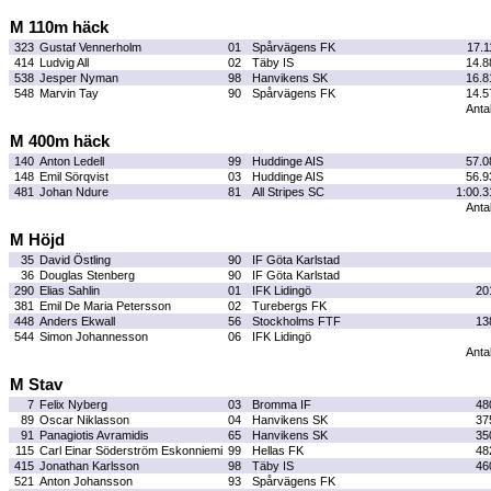
M 110m häck
323
Gustaf Vennerholm
01
Spårvägens FK
17.1
414
Ludvig All
02
Täby IS
14.8
538
Jesper Nyman
98
Hanvikens SK
16.8
548
Marvin Tay
90
Spårvägens FK
14.5
Antal
M 400m häck
140
Anton Ledell
99
Huddinge AIS
57.0
148
Emil Sörqvist
03
Huddinge AIS
56.9
481
Johan Ndure
81
All Stripes SC
1:00.3
Antal
M Höjd
35
David Östling
90
IF Göta Karlstad
36
Douglas Stenberg
90
IF Göta Karlstad
290
Elias Sahlin
01
IFK Lidingö
20
381
Emil De Maria Petersson
02
Turebergs FK
448
Anders Ekwall
56
Stockholms FTF
13
544
Simon Johannesson
06
IFK Lidingö
Antal
M Stav
7
Felix Nyberg
03
Bromma IF
48
89
Oscar Niklasson
04
Hanvikens SK
37
91
Panagiotis Avramidis
65
Hanvikens SK
35
115
Carl Einar Söderström Eskonniemi
99
Hellas FK
48
415
Jonathan Karlsson
98
Täby IS
46
521
Anton Johansson
93
Spårvägens FK