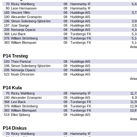
70
Ricky Wahlberg
08
Hammarby IF
5,4
80
Leon Hermansen
08
Hammarby IF
165
Vincent Yllèn
08
Huddinge AIS
3,7
190
Alexander Granqvist
08
Huddinge AIS
196
Simon Solenberg-Sjöström
08
Huddinge AIS
3,5
197
Joar Stange
08
Huddinge AIS
3,8
205
Nemanja Opacic
08
Huddinge AIS
4,1
368
Levi Back
08
Turebergs FK
5,1
376
William Strömberg
08
Turebergs FK
5,1
383
William Blomquist
08
Turebergs FK
5,1
Antal
P14 Tresteg
183
Theo Pantzar
08
Huddinge AIS
196
Simon Solenberg-Sjöström
08
Huddinge AIS
205
Nemanja Opacic
08
Huddinge AIS
522
Noah Öhrström
08
Huddinge AIS
Antal
P14 Kula
70
Ricky Wahlberg
08
Hammarby IF
11,7
190
Alexander Granqvist
08
Huddinge AIS
8,3
368
Levi Back
08
Turebergs FK
11,5
376
William Strömberg
08
Turebergs FK
12,9
383
William Blomquist
08
Turebergs FK
10,8
519
Elliot Sjöberg
08
Huddinge AIS
Antal
P14 Diskus
70
Ricky Wahlberg
08
Hammarby IF