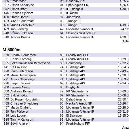
285
David Wide
03
Hässelby SK
4:25.7
327
Simon Sandkvist
01
Spårvägens FK
4:26.4
342
Simon Bratt
05
IF Triangeln
4:30.6
446
Hannes Sjöblom
06
IF Åland
450
Oliver Hoare
97
Australien
463
Albert Söderqvist
05
Tullinge FI
466
Milian Hentschke
05
Tullinge FI
4:19.3
489
Jan Förberg
42
Löparnas Vänner IF
6:47.1
510
Håkan Eriksson
61
Malungs Skid och FK
516
Teodor Broms
02
Löparnas Vänner IF
4:20.0
Antal
M 5000m
30
Fredrik Bernsmed
89
Fredrikshofs FIF
31
Daniel Förberg
74
Fredrikshofs FIF
19:39.6
55
Felix Davidsson-Berndtsson
96
Hammarby IF
17:32.7
141
Ulf Eriksson
74
Huddinge AIS
15:54.8
178
Sven Petersson
83
Huddinge AIS
17:43.7
230
Mikael Rosengren
80
Huddinge AIS
17:30.8
271
Arturs Steinbergs
74
Huddinge AIS
15:59.9
276
Birger Lycken
69
Huddinge AIS
19:24:0
286
Damian Nevis
80
Högby IF
330
Andreas Bylund
77
FK Studenterna
18:09.3
332
Sylvain Glos
87
FK Studenterna
16:08.8
449
Bo Roger Nordström
60
Dala-Järna IK
22:50.4
485
Christian Smedberg
86
Nacka Värmdö SK
16:26.4
487
Martin Omberg
05
Löparnas Vänner IF
20:28.8
489
Jan Förberg
42
Löparnas Vänner IF
23:31.7
496
Luis Loucel
88
El Salvador
15:35.0
518
Timmy Karlsson
86
Löparnas Vänner IF
539
Edvin Ahlgren
94
Fredrikshofs FIF
Antal