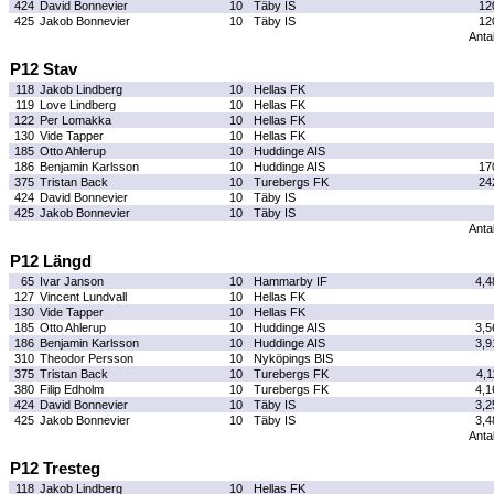
424
David Bonnevier
10
Täby IS
12
425
Jakob Bonnevier
10
Täby IS
12
Antal
P12 Stav
118
Jakob Lindberg
10
Hellas FK
119
Love Lindberg
10
Hellas FK
122
Per Lomakka
10
Hellas FK
130
Vide Tapper
10
Hellas FK
185
Otto Ahlerup
10
Huddinge AIS
186
Benjamin Karlsson
10
Huddinge AIS
17
375
Tristan Back
10
Turebergs FK
24
424
David Bonnevier
10
Täby IS
425
Jakob Bonnevier
10
Täby IS
Antal
P12 Längd
65
Ivar Janson
10
Hammarby IF
4,4
127
Vincent Lundvall
10
Hellas FK
130
Vide Tapper
10
Hellas FK
185
Otto Ahlerup
10
Huddinge AIS
3,5
186
Benjamin Karlsson
10
Huddinge AIS
3,9
310
Theodor Persson
10
Nyköpings BIS
375
Tristan Back
10
Turebergs FK
4,1
380
Filip Edholm
10
Turebergs FK
4,1
424
David Bonnevier
10
Täby IS
3,2
425
Jakob Bonnevier
10
Täby IS
3,4
Antal
P12 Tresteg
118
Jakob Lindberg
10
Hellas FK