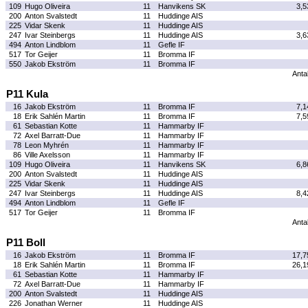
109
Hugo Oliveira
11
Hanvikens SK
3,5
200
Anton Svalstedt
11
Huddinge AIS
225
Vidar Skenk
11
Huddinge AIS
247
Ivar Steinbergs
11
Huddinge AIS
3,6
494
Anton Lindblom
11
Gefle IF
517
Tor Geijer
11
Bromma IF
550
Jakob Ekström
11
Bromma IF
Antal
P11 Kula
16
Jakob Ekström
11
Bromma IF
7,1
18
Erik Sahlén Martin
11
Bromma IF
7,5
61
Sebastian Kotte
11
Hammarby IF
72
Axel Barratt-Due
11
Hammarby IF
78
Leon Myhrén
11
Hammarby IF
86
Ville Axelsson
11
Hammarby IF
109
Hugo Oliveira
11
Hanvikens SK
6,8
200
Anton Svalstedt
11
Huddinge AIS
225
Vidar Skenk
11
Huddinge AIS
247
Ivar Steinbergs
11
Huddinge AIS
8,4
494
Anton Lindblom
11
Gefle IF
517
Tor Geijer
11
Bromma IF
Antal
P11 Boll
16
Jakob Ekström
11
Bromma IF
17,7
18
Erik Sahlén Martin
11
Bromma IF
26,1
61
Sebastian Kotte
11
Hammarby IF
72
Axel Barratt-Due
11
Hammarby IF
200
Anton Svalstedt
11
Huddinge AIS
226
Jonathan Werner
11
Huddinge AIS