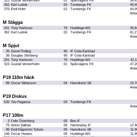
323
Gustaf Vennerholm
01
Spårvägens FK
34,4
362
Karl Ludvik
02
Turebergs FK
45,4
370
Emil Holm
01
Turebergs FK
44,9
Antal
M Slägga
201
Tony Karlsson
76
Huddinge AIS
35,8
362
Karl Ludvik
02
Turebergs FK
61,2
Antal
M Spjut
35
David Östling
90
IF Göta Karlstad
36
Douglas Stenberg
90
IF Göta Karlstad
201
Tony Karlsson
76
Huddinge AIS
42,1
323
Gustaf Vennerholm
01
Spårvägens FK
47,2
Antal
P19 110m häck
89
Oscar Niklasson
04
Hanvikens SK
15.7
Antal
P19 Diskus
530
Teo Paganus
03
Turebergs FK
Antal
P17 100m
3
Felix Österberg
05
Boo IF
75
Anton Sallnäs
06
Hammarby IF
12.4
96
Emil Kågström Tyboni
06
Hanvikens SK
11.9
146
Oscar Heaton
05
Huddinge AIS
11.9