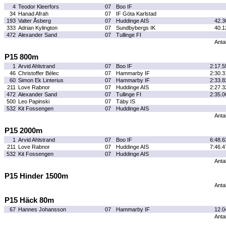
4
Teodor Kleerfors
07
Boo IF
34
Hanad Afrah
07
IF Göta Karlstad
193
Valter Åsberg
07
Huddinge AIS
42.3
333
Adrian Kylington
07
Sundbybergs IK
40.1
472
Alexander Sand
07
Tullinge FI
Antal
P15 800m
1
Arvid Ahlstrand
07
Boo IF
2:17.5
46
Christoffer Bélec
07
Hammarby IF
2:30.3
60
Simon Ek Linterius
07
Hammarby IF
2:33.8
211
Love Rabnor
07
Huddinge AIS
2:27.3
472
Alexander Sand
07
Tullinge FI
2:35.0
500
Leo Papinski
07
Täby IS
532
Kit Fossengen
07
Huddinge AIS
Antal
P15 2000m
1
Arvid Ahlstrand
07
Boo IF
6:48.6
211
Love Rabnor
07
Huddinge AIS
7:46.4
532
Kit Fossengen
07
Huddinge AIS
Antal
P15 Hinder 1500m
Antal
P15 Häck 80m
67
Hannes Johansson
07
Hammarby IF
12.0
Antal