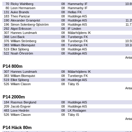
70
Ricky Wahlberg
08
Hammarby IF
10.6
80
Leon Hermansen
08
Hammarby IF
131
Auke Brands
08
Hellas FK
183
Theo Pantzar
08
Huddinge AIS
190
Alexander Granqvist
08
Huddinge AIS
11.2
196
Simon Solenberg-Sjöström
08
Huddinge AIS
11.7
292
Algot Eriksson
08
IF Linden
307
Hannes Lundmark
08
Mälarhöjdens IK
368
Levi Back
08
Turebergs FK
376
William Strömberg
08
Turebergs FK
10.5
383
William Blomquist
08
Turebergs FK
10.1
519
Elliot Sjöberg
08
Huddinge AIS
522
Noah Öhrström
08
Huddinge AIS
Antal
P14 800m
307
Hannes Lundmark
08
Mälarhöjdens IK
383
William Blomquist
08
Turebergs FK
519
Elliot Sjöberg
08
Huddinge AIS
526
Wiliam Clason
08
Täby IS
Antal
P14 2000m
184
Rasmus Berglund
08
Huddinge AIS
209
Jacob Engver
08
Huddinge AIS
483
Love Hedrén
08
LK Roslagen
526
Wiliam Clason
08
Täby IS
Antal
P14 Häck 80m