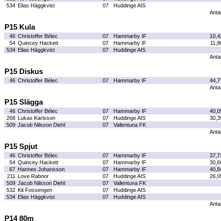
534
Elias Häggkvist
07
Huddinge AIS
Antal
P15 Kula
46
Christoffer Bélec
07
Hammarby IF
10,4
54
Quincey Hackett
07
Hammarby IF
11,8
534
Elias Häggkvist
07
Huddinge AIS
Antal
P15 Diskus
46
Christoffer Bélec
07
Hammarby IF
44,7
Antal
P15 Slägga
46
Christoffer Bélec
07
Hammarby IF
40,0
268
Lukas Karlsson
07
Huddinge AIS
30,3
509
Jacob Nilsson Diehl
07
Vallentuna FK
Antal
P15 Spjut
46
Christoffer Bélec
07
Hammarby IF
37,7
54
Quincey Hackett
07
Hammarby IF
30,6
67
Hannes Johansson
07
Hammarby IF
40,8
211
Love Rabnor
07
Huddinge AIS
26,0
509
Jacob Nilsson Diehl
07
Vallentuna FK
532
Kit Fossengen
07
Huddinge AIS
534
Elias Häggkvist
07
Huddinge AIS
Antal
P14 80m