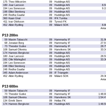
175
Theo Wikström
09
Huddinge AIS
180
Joar Larsson
09
Huddinge AIS
8.5
194
Leo Sonesson
09
Huddinge AIS
9.1
198
Elliot Stenborg
09
Huddinge AIS
248
Redha Gaafar
09
Huddinge AIS
360
Kaan Ünal
09
IFK Tumba
411
Ivar Olofsson
09
Tyresö FK
452
Albin Rydling
09
Mälarö SOK
8.8
Antal
P13 200m
59
Maxim Tabacchi
09
Hammarby IF
31.9
68
Jonatan Borg
09
Hammarby IF
27.9
73
Theodor Gutke
09
Hammarby IF
28.7
108
Samuel Oliveira
09
Hanvikens SK
33.3
174
Hannes Bergkvist
09
Huddinge AIS
180
Joar Larsson
09
Huddinge AIS
28.5
182
Olle Wärlegård
09
Huddinge AIS
33.3
194
Leo Sonesson
09
Huddinge AIS
198
Elliot Stenborg
09
Huddinge AIS
248
Redha Gaafar
09
Huddinge AIS
345
Adam Andersson
09
IF Triangeln
452
Albin Rydling
09
Mälarö SOK
29.3
Antal
P13 600m
59
Maxim Tabacchi
09
Hammarby IF
73
Theodor Gutke
09
Hammarby IF
1:48.6
108
Samuel Oliveira
09
Hanvikens SK
1:54.4
134
Emrik Stern
09
Hellas FK
174
Hannes Bergkvist
09
Huddinge AIS
1:48.5