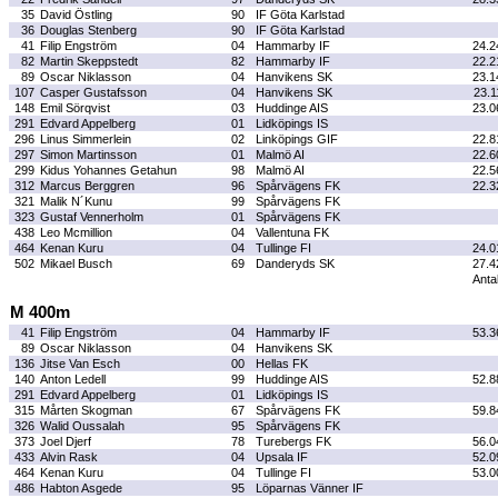
35
David Östling
90
IF Göta Karlstad
36
Douglas Stenberg
90
IF Göta Karlstad
41
Filip Engström
04
Hammarby IF
24.2
82
Martin Skeppstedt
82
Hammarby IF
22.2
89
Oscar Niklasson
04
Hanvikens SK
23.1
107
Casper Gustafsson
04
Hanvikens SK
23.1
148
Emil Sörqvist
03
Huddinge AIS
23.0
291
Edvard Appelberg
01
Lidköpings IS
296
Linus Simmerlein
02
Linköpings GIF
22.8
297
Simon Martinsson
01
Malmö AI
22.6
299
Kidus Yohannes Getahun
98
Malmö AI
22.5
312
Marcus Berggren
96
Spårvägens FK
22.3
321
Malik N´Kunu
99
Spårvägens FK
323
Gustaf Vennerholm
01
Spårvägens FK
438
Leo Mcmillion
04
Vallentuna FK
464
Kenan Kuru
04
Tullinge FI
24.0
502
Mikael Busch
69
Danderyds SK
27.4
Antal
M 400m
41
Filip Engström
04
Hammarby IF
53.3
89
Oscar Niklasson
04
Hanvikens SK
136
Jitse Van Esch
00
Hellas FK
140
Anton Ledell
99
Huddinge AIS
52.8
291
Edvard Appelberg
01
Lidköpings IS
315
Mårten Skogman
67
Spårvägens FK
59.8
326
Walid Oussalah
95
Spårvägens FK
373
Joel Djerf
78
Turebergs FK
56.0
433
Alvin Rask
04
Upsala IF
52.0
464
Kenan Kuru
04
Tullinge FI
53.0
486
Habton Asgede
95
Löparnas Vänner IF