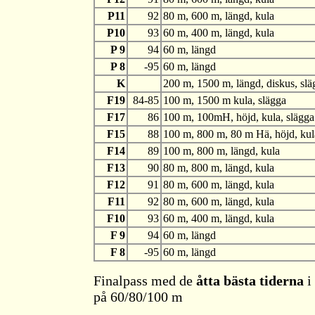
P11
92
80 m, 600 m, längd, kula
P10
93
60 m, 400 m, längd, kula
P 9
94
60 m, längd
P 8
-95
60 m, längd
K
200 m, 1500 m, längd, diskus, släg
F19
84-85
100 m, 1500 m kula, slägga
F17
86
100 m, 100mH, höjd, kula, slägga
F15
88
100 m, 800 m, 80 m Hä, höjd, kul
F14
89
100 m, 800 m, längd, kula
F13
90
80 m, 800 m, längd, kula
F12
91
80 m, 600 m, längd, kula
F11
92
80 m, 600 m, längd, kula
F10
93
60 m, 400 m, längd, kula
F 9
94
60 m, längd
F 8
-95
60 m, längd
Finalpass med de
åtta bästa tiderna
i
på 60/80/100 m