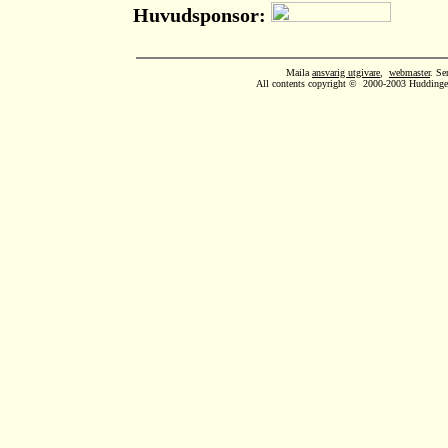
Huvudsponsor:
Maila
ansvarig utgivare
,
webmaster
. Se
All contents copyright © 2000-2003 Huddinge A