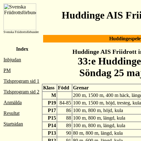
Huddinge AIS Frii
Svenska Friidrottsförbundet
Huddingespele
Index
Huddinge AIS Friidrott in
33:e Huddinge
Inbjudan
Söndag 25 ma
PM
Tidsprogram sid 1
Klass
Född
Grenar
Tidsprogram sid 2
M
200 m, 1500 m, 400 m häck, längd,
Anmälda
P19
84-85
100 m, 1500 m, höjd, tresteg, kula
P17
86
100 m, 800 m, höjd, kula
Resultat
P15
88
100 m, 800 m, längd, kula
Startsidan
P14
89
100 m, 800 m, längd, kula
P13
90
80 m, 800 m, längd, kula
P12
91
80 m, 600 m, längd, kula