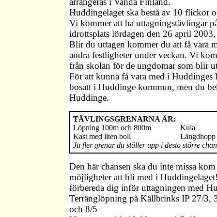
arrangeras i Vanda Finland.
Huddingelaget ska bestå av 10 flickor o
Vi kommer att ha uttagningstävlingar p
idrottsplats lördagen den 26 april 2003,
Blir du uttagen kommer du att få vara 
andra festligheter under veckan. Vi kom
från skolan för de ungdomar som blir utt
För att kunna få vara med i Huddinges 
bosatt i Huddinge kommun, men du behö
Huddinge.
TÄVLINGSGRENARNA ÄR:
Löpning 100m och 800m
Kula
Kast med liten boll
Längdhopp
Ju fler grenar du ställer upp i desto större ch
Den här chansen ska du inte missa kom
möjligheter att bli med i Huddingelage
förbereda dig inför uttagningen med Hu
Terränglöpning på Källbrinks IP 27/3, 3
och 8/5