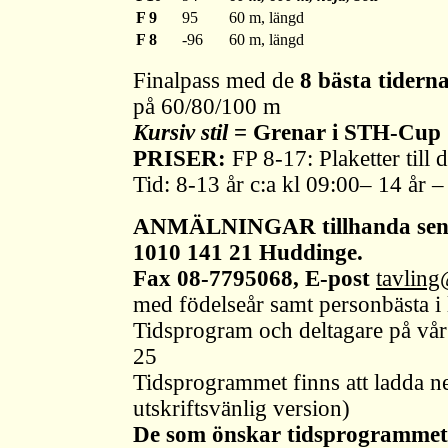
F 9
95
60 m, längd
F 8
-96
60 m, längd
Finalpass med de
8 bästa tidern
på 60/80/100 m
Kursiv stil
= Grenar i STH-Cup
PRISER:
FP 8-17: Plaketter till d
Tid: 8-13 år c:a kl 09:00– 14 år –
ANMÄLNINGAR tillhanda senas
1010 141 21 Huddinge.
Fax 08-7795068, E-post
tavling
med födelseår samt personbästa i
Tidsprogram och deltagare på vår
25
Tidsprogrammet finns att ladda n
utskriftsvänlig version)
De som önskar tidsprogrammet m