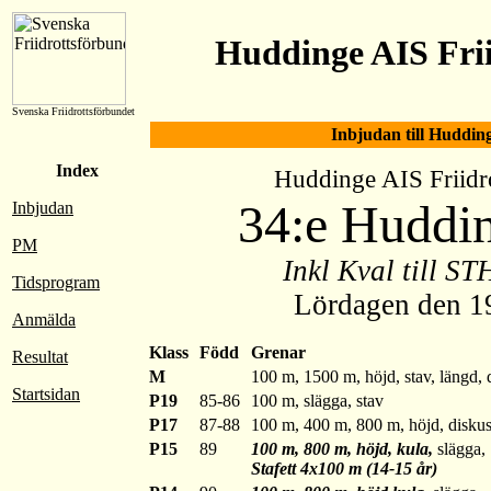
Huddinge AIS Frii
Svenska Friidrottsförbundet
Inbjudan till Huddin
Index
Huddinge AIS Friidrot
34:e Huddi
Inbjudan
PM
Inkl Kval till S
Tidsprogram
Lördagen den 1
Anmälda
Klass
Född
Grenar
Resultat
M
100 m, 1500 m, höjd, stav, längd, 
Startsidan
P19
85-86
100 m, slägga, stav
P17
87-88
100 m, 400 m, 800 m, höjd, diskus
P15
89
100 m, 800 m, höjd, kula,
slägga,
Stafett 4x100 m (14-15 år)