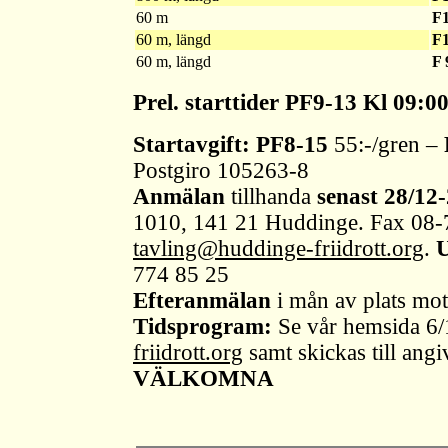
60 m
F
60 m, längd
F
60 m, längd
F 
Prel. starttider PF9-13 Kl 09:
Startavgift: PF8-15
55:-/gren –
Postgiro 105263-8
Anmälan
tillhanda
senast 28/12
1010, 141 21 Huddinge. Fax 08-
tavling@huddinge-friidrott.org
.
U
774 85 25
Efteranmälan
i mån av plats mo
Tidsprogram:
Se vår hemsida 6
friidrott.org
samt skickas till ang
VÄLKOMNA