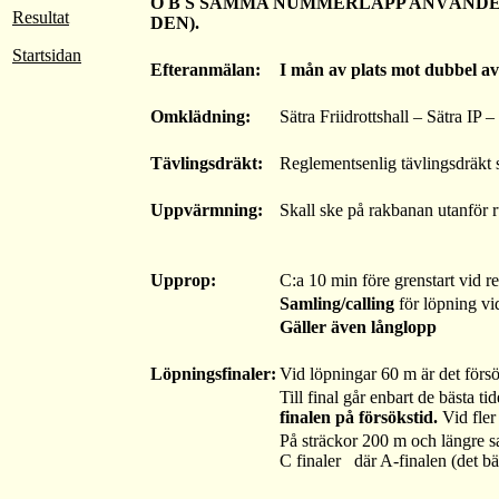
O B S
SAMMA NUMMERLAPP ANVÄNDES
Resultat
DEN).
Startsidan
Efteranmälan:
I mån av plats mot dubbel av
Omklädning:
Sätra Friidrottshall – Sätra IP
Tävlingsdräkt:
Reglementsenlig tävlingsdräkt 
Uppvärmning:
Skall ske på rakbanan utanför
Upprop:
C:a 10 min före grenstart vid res
Samling/calling
för löpning vid
Gäller även långlopp
Löpningsfinaler:
Vid löpningar 60 m är det för
Till final går enbart de bästa t
finalen på försökstid.
Vid fle
På sträckor 200 m och längre s
C finaler där A-finalen (det bäs