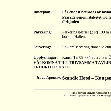
Innerplan:
Får endast beträdas av tävla
’
Passage genom staketet vid lä
förbjuden
Parkering:
Parkeringsplatser (2 st) 100 m
bortom Hallen.
Servering:
Enklare servering finns vid ent
Upplysningar:
Kansli Tel 08-774 85 25, Per
VÄLKOMNA TILL TRIVSAMMA TÄVLIN
FRIIDROTTSHALL
Huvudsponsor:
Scandic Hotel – Kunge
Maila
ansvarig utgivare
,
webmaster
. Se
All contents copyright © 2000-2006 Huddinge AI