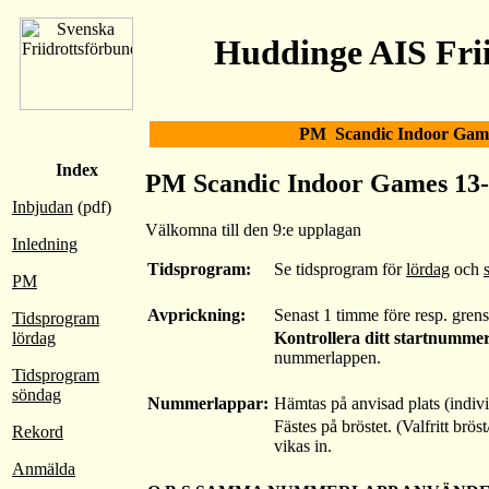
Huddinge AIS Frii
PM Scandic Indoor Game
Index
PM Scandic Indoor Games 13-
Inbjudan
(pdf)
Välkomna till den 9:e upplagan
Inledning
Tidsprogram:
Se tidsprogram för
lördag
och
PM
Avprickning:
Senast 1 timme före resp. grens
Tidsprogram
Kontrollera ditt startnumme
lördag
nummerlappen.
Tidsprogram
söndag
Nummerlappar:
Hämtas på anvisad plats (indivi
Fästes på bröstet. (Valfritt brö
Rekord
vikas in.
Anmälda