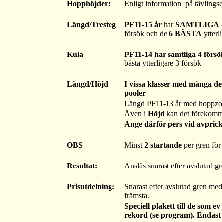
Hopphöjder:
Enligt information på tävlings
Längd/Tresteg
PF11-15 år
har
SAMTLIGA
försök och de
6 BÄSTA
ytterl
Kula
PF11-14 har samtliga 4 försö
bästa ytterligare 3 försök
Längd/Höjd
I vissa klasser med många del
pooler
Längd
PF11-13 år med hoppzo
Även i
Höjd
kan det förekomm
Ange därför pers vid avpric
OBS
Minst
2 startande
per gren för a
Resultat:
Anslås snarast efter avslutad g
Prisutdelning:
Snarast efter avslutad gren me
främsta.
Speciell plakett till de som 
rekord (se program). Endast 