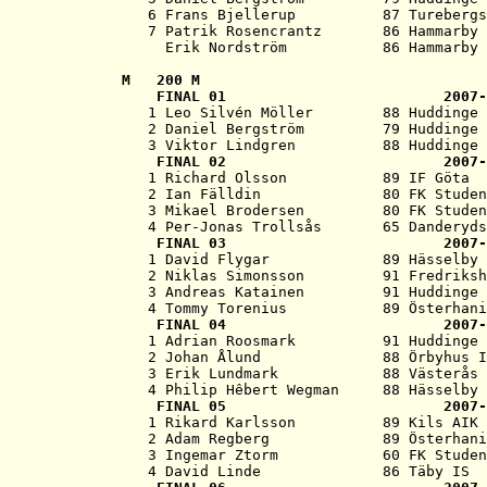
   6 Frans Bjellerup          87 Turebergs
   7 Patrik Rosencrantz       86 Hammarby 
M   
200 M
   FINAL 01                         2007-
   1 Leo Silvén Möller        88 Huddinge 
   2 Daniel Bergström         79 Huddinge 
   3 Viktor Lindgren          88 Huddinge 
   FINAL 02                         2007-
   1 Richard Olsson           89 IF Göta  
   2 Ian Fälldin              80 FK Studen
   3 Mikael Brodersen         80 FK Studen
   4 Per-Jonas Trollsås       65 Danderyds
   FINAL 03                         2007-
   1 David Flygar             89 Hässelby 
   2 Niklas Simonsson         91 Fredriksh
   3 Andreas Katainen         91 Huddinge 
   4 Tommy Torenius           89 Österhani
   FINAL 04                         2007-
   1 Adrian Roosmark          91 Huddinge 
   2 Johan Ålund              88 Örbyhus I
   3 Erik Lundmark            88 Västerås 
   4 Philip Hêbert Wegman     88 Hässelby 
   FINAL 05                         2007-
   1 Rikard Karlsson          89 Kils AIK 
   2 Adam Regberg             89 Österhani
   3 Ingemar Ztorm            60 FK Studen
   4 David Linde              86 Täby IS  