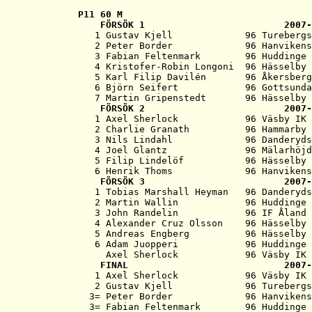
P11 
60 M
   FÖRSÖK 1                         2007-
   1 Gustav Kjell             96 Turebergs
   2 Peter Border             96 Hanvikens
   3 Fabian Feltenmark        96 Huddinge 
   4 Kristofer-Robin Longoni  96 Hässelby 
   5 Karl Filip Davilén       96 Åkersberg
   6 Björn Seifert            96 Gottsunda
   7 Martin Gripenstedt       96 Hässelby 
   FÖRSÖK 2                         2007-
   1 Axel Sherlock            96 Väsby IK 
   2 Charlie Granath          96 Hammarby 
   3 Nils Lindahl             96 Danderyds
   4 Joel Glantz              96 Mälarhöjd
   5 Filip Lindelöf           96 Hässelby 
   6 Henrik Thoms             96 Hanvikens
   FÖRSÖK 3                         2007-
   1 Tobias Marshall Heyman   96 Danderyds
   2 Martin Wallin            96 Huddinge 
   3 John Randelin            96 IF Åland 
   4 Alexander Cruz Olsson    96 Hässelby 
   5 Andreas Engberg          96 Hässelby 
   6 Adam Juopperi            96 Huddinge 
     Axel Sherlock            96 Väsby IK 
   FINAL                            2007-
   1 Axel Sherlock            96 Väsby IK 
   2 Gustav Kjell             96 Turebergs
  3= Peter Border             96 Hanvikens
  3= Fabian Feltenmark        96 Huddinge 