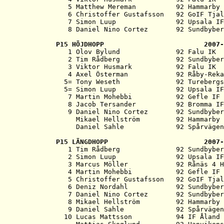
   5 Matthew Mereman          92 Hammarby 
   6 Christoffer Gustafsson   92 GoIF Tjal
   7 Simon Luup               92 Upsala IF
P15 
HÖJDHOPP                         2007-

   1 Olov Bylund              92 Falu IK  
   2 Tim Rådberg              92 Sundbyber
   3 Viktor Husmark           92 Falu IK  
   4 Axel Österman            92 Råby-Reka
  5= Tony Weseth              92 Turebergs
  5= Simon Luup               92 Upsala IF
   7 Martin Mohebbi           92 Gefle IF 
   8 Jacob Tersander          92 Bromma IF
   9 Daniel Nino Cortez       92 Sundbyber
     Mikael Hellström         92 Hammarby 
P15 
LÄNGDHOPP                        2007-

   1 Tim Rådberg              92 Sundbyber
   2 Simon Luup               92 Upsala IF
   3 Marcus Möller            92 Rånäs 4 H
   4 Martin Mohebbi           92 Gefle IF 
   5 Christoffer Gustafsson   92 GoIF Tjal
   6 Deniz Nordahl            92 Sundbyber
   7 Daniel Nino Cortez       92 Sundbyber
   8 Mikael Hellström         92 Hammarby 
   9 Daniel Sahle             92 Spårvägen
  10 Lucas Mattsson           94 IF Åland 