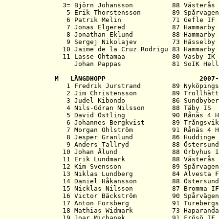
  3= Björn Johansson          88 Västerås 
   5 Erik Thorstensson        89 Spårvägen
   6 Patrik Melin             71 Gefle IF 
   7 Jonas Elgered            87 Hammarby 
   8 Jonathan Eklund          88 Hammarby 
   9 Sergej Nikolajev         73 Hässelby 
  10 Jaime de la Cruz Rodrigu 83 Hammarby 
  11 Lasse Ohtamaa            80 Väsby IK 
M   
LÄNGDHOPP                        2007-

   1 Fredrik Jurstrand        89 Nyköpings
   2 Jim Christensson         89 Trollhätt
   3 Judel Kibondo            86 Sundbyber
   4 Nils-Göran Nilsson       88 Täby IS  
   5 David Östling            90 Rånäs 4 H
   6 Johannes Bergkvist       89 Trångsvik
   7 Morgan Ohlström          91 Rånäs 4 H
   8 Jesper Granlund          86 Huddinge 
   9 Anders Tallryd           88 Östersund
  10 Johan Ålund              88 Örbyhus I
  11 Erik Lundmark            88 Västerås 
  12 Kim Svensson             89 Spårvägen
  13 Niklas Lundberg          84 Alvesta F
  14 Daniel Håkansson         88 Östersund
  15 Nicklas Nilsson          87 Bromma IF
  16 Victor Bäckström         90 Spårvägen
  17 Anton Forsberg           91 Turebergs
  18 Mathias Widmark          73 Haparanda
  19 Joar Michanek            91 Frösö IF 