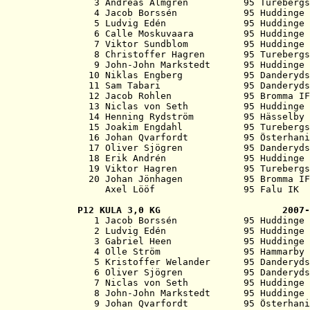
   3 Andreas Almgren          95 Turebergs
   4 Jacob Borssén            95 Huddinge 
   5 Ludvig Edén              95 Huddinge 
   6 Calle Moskuvaara         95 Huddinge 
   7 Viktor Sundblom          95 Huddinge 
   8 Christoffer Hagren       95 Turebergs
   9 John-John Markstedt      95 Huddinge 
  10 Niklas Engberg           95 Danderyds
  11 Sam Tabari               95 Danderyds
  12 Jacob Rohlen             95 Bromma IF
  13 Niclas von Seth          95 Huddinge 
  14 Henning Rydström         95 Hässelby 
  15 Joakim Engdahl           95 Turebergs
  16 Johan Qvarfordt          95 Österhani
  17 Oliver Sjögren           95 Danderyds
  18 Erik Andrén              95 Huddinge 
  19 Viktor Hagren            95 Turebergs
  20 Johan Jönhagen           95 Bromma IF
P12 
KULA 3,0 KG                      2007-

   1 Jacob Borssén            95 Huddinge 
   2 Ludvig Edén              95 Huddinge 
   3 Gabriel Heen             95 Huddinge 
   4 Olle Ström               95 Hammarby 
   5 Kristoffer Welander      95 Danderyds
   6 Oliver Sjögren           95 Danderyds
   7 Niclas von Seth          95 Huddinge 
   8 John-John Markstedt      95 Huddinge 