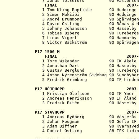
   7 Jonas Tollefors          90 Vallentun
   FINAL                            2007-
   1 Tom Kling Baptiste       90 Huddinge 
   2 Simon Mukiibi            90 Huddinge 
   3 André Drummond           90 Spårvägen
   4 David Östling            90 Rånäs 4 H
   5 Johnny Johansson         90 Hässelby 
   6 Tobias Biberg            90 Turebergs
   7 Linus Vigert             90 Hammarby 
P17 
1500 M
   FINAL                            2007-
   1 Tore Wikander            90 IK Akele 
   2 Jonathan Dart            90 Hässelby 
   3 Gustav Berglund          90 Turebergs
   4 Anton Nyrenström Gidehag 90 Sundbyber
P17 
HÖJDHOPP                         2007-

   1 Kristian Olofsson        90 IK Ymer  
   2 Andreas Henriksson       90 IF Åland 
P17 
STAVHOPP                         2007-

   1 Andreas Rydberg          90 Västerås 
   2 Johan Fougman            90 Gefle IF 
   3 Adam Diffner             90 Kvarnsved