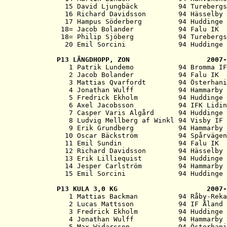
  15 David Ljungbäck          94 Turebergs
  16 Richard Davidsson        94 Hässelby 
  17 Hampus Söderberg         94 Huddinge 
 18= Jacob Bolander           94 Falu IK  
 18= Philip Sjöberg           94 Turebergs
P13 
LÄNGDHOPP, ZON                   2007-

   1 Patrik Lundemo           94 Bromma IF
   2 Jacob Bolander           94 Falu IK  
   3 Mattias Qvarfordt        94 Österhani
   4 Jonathan Wulff           94 Hammarby 
   5 Fredrick Ekholm          94 Huddinge 
   6 Axel Jacobsson           94 IFK Lidin
   7 Casper Varis Algård      94 Huddinge 
   8 Ludvig Mellberg af Winkl 94 Visby IF 
   9 Erik Grundberg           94 Hammarby 
  10 Oscar Bäckström          94 Spårvägen
  11 Emil Sundin              94 Falu IK  
  12 Richard Davidsson        94 Hässelby 
  13 Erik Lilliequist         94 Huddinge 
  14 Jesper Carlström         94 Hammarby 
P13 
KULA 3,0 KG                      2007-

   1 Mattias Backman          94 Råby-Reka
   2 Lucas Mattsson           94 IF Åland 
   3 Fredrick Ekholm          94 Huddinge 
   4 Jonathan Wulff           94 Hammarby 
   5 Max Widarsson            94 Österhani