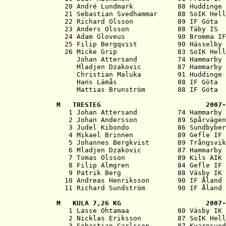
  20 André Lundmark           88 Huddinge 
  21 Sebastian Svedhammar     88 SoIK Hell
  22 Richard Olsson           89 IF Göta  
  23 Anders Olsson            88 Täby IS  
  24 Adam Gloveus             90 Bromma IF
  25 Filip Bergqvist          90 Hässelby 
  26 Micke Grip               83 SoIK Hell
     Johan Attersand          74 Hammarby 
     Mladjen Dzakovic         87 Hammarby 
     Christian Maluka         91 Huddinge 
     Hans Lämås               88 IF Göta  
M   
TRESTEG                          2007-

   1 Johan Attersand          74 Hammarby 
   2 Johan Andersson          89 Spårvägen
   3 Judel Kibondo            86 Sundbyber
   4 Mikael Brinnen           89 Gefle IF 
   5 Johannes Bergkvist       89 Trångsvik
   6 Mladjen Dzakovic         87 Hammarby 
   7 Tomas Olsson             89 Kils AIK 
   8 Filip Almgren            84 Gefle IF 
   9 Patrik Berg              88 Väsby IK 
  10 Andreas Henriksson       90 IF Åland 
M   
KULA 7,26 KG                     2007-

   1 Lasse Ohtamaa            80 Väsby IK 
   2 Nicklas Eriksson         87 SoIK Hell
   3 Sebastian Carlsson       87 Kvarnsved