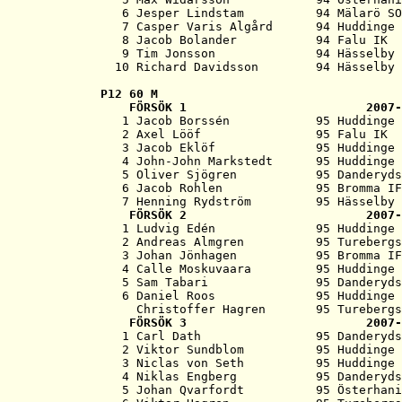
   6 Jesper Lindstam          94 Mälarö SO
   7 Casper Varis Algård      94 Huddinge 
   8 Jacob Bolander           94 Falu IK  
   9 Tim Jonsson              94 Hässelby 
P12 
60 M
   FÖRSÖK 1                         2007-
   1 Jacob Borssén            95 Huddinge 
   2 Axel Lööf                95 Falu IK  
   3 Jacob Eklöf              95 Huddinge 
   4 John-John Markstedt      95 Huddinge 
   5 Oliver Sjögren           95 Danderyds
   6 Jacob Rohlen             95 Bromma IF
   7 Henning Rydström         95 Hässelby 
   FÖRSÖK 2                         2007-
   1 Ludvig Edén              95 Huddinge 
   2 Andreas Almgren          95 Turebergs
   3 Johan Jönhagen           95 Bromma IF
   4 Calle Moskuvaara         95 Huddinge 
   5 Sam Tabari               95 Danderyds
   6 Daniel Roos              95 Huddinge 
     Christoffer Hagren       95 Turebergs
   FÖRSÖK 3                         2007-
   1 Carl Dath                95 Danderyds
   2 Viktor Sundblom          95 Huddinge 
   3 Niclas von Seth          95 Huddinge 
   4 Niklas Engberg           95 Danderyds
   5 Johan Qvarfordt          95 Österhani