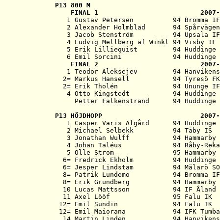
P13 
800 M
   FINAL 1                          2007-
   1 Gustav Petersen          94 Bromma IF
   2 Alexander Holmblad       94 Spårvägen
   3 Jacob Stenström          94 Upsala IF
   4 Ludvig Mellberg af Winkl 94 Visby IF 
   5 Erik Lilliequist         94 Huddinge 
   6 Emil Sorcini             94 Huddinge 
   FINAL 2                          2007-
   1 Teodor Aleksejev         94 Hanvikens
  2= Markus Hansell           94 Tyresö FK
  2= Erik Tholén              94 Ununge IF
   4 Otto Kingstedt           94 Huddinge 
P13 
HÖJDHOPP                         2007-

   1 Casper Varis Algård      94 Huddinge 
   2 Michael Selbekk          94 Täby IS  
   3 Jonathan Wulff           94 Hammarby 
   4 Johan Taléus             94 Råby-Reka
   5 Olle Ström               95 Hammarby 
  6= Fredrick Ekholm          94 Huddinge 
  6= Jesper Lindstam          94 Mälarö SO
  8= Patrik Lundemo           94 Bromma IF
  8= Erik Grundberg           94 Hammarby 
  10 Lucas Mattsson           94 IF Åland 
  11 Axel Lööf                95 Falu IK  
 12= Emil Sundin              94 Falu IK  
 12= Emil Maiorana            94 IFK Tumba
  14 Martin Linden            94 Hanvikens