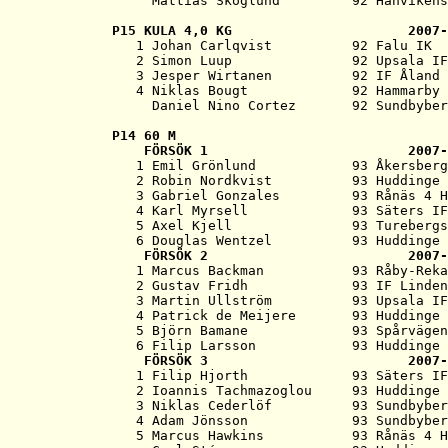
P15 
KULA 4,0 KG                      2007-

   1 Johan Carlqvist          92 Falu IK  
   2 Simon Luup               92 Upsala IF
   3 Jesper Wirtanen          92 IF Åland 
   4 Niklas Bougt             92 Hammarby 
P14 
60 M
   FÖRSÖK 1                         2007-
   1 Emil Grönlund            93 Åkersberg
   2 Robin Nordkvist          93 Huddinge 
   3 Gabriel Gonzales         93 Rånäs 4 H
   4 Karl Myrsell             93 Säters IF
   5 Axel Kjell               93 Turebergs
   6 Douglas Wentzel          93 Huddinge 
   FÖRSÖK 2                         2007-
   1 Marcus Backman           93 Råby-Reka
   2 Gustav Fridh             93 IF Linden
   3 Martin Ullström          93 Upsala IF
   4 Patrick de Meijere       93 Huddinge 
   5 Björn Bamane             93 Spårvägen
   6 Filip Larsson            93 Huddinge 
   FÖRSÖK 3                         2007-
   1 Filip Hjorth             93 Säters IF
   2 Ioannis Tachmazoglou     93 Huddinge 
   3 Niklas Cederlöf          93 Sundbyber
   4 Adam Jönsson             93 Sundbyber
   5 Marcus Hawkins           93 Rånäs 4 H