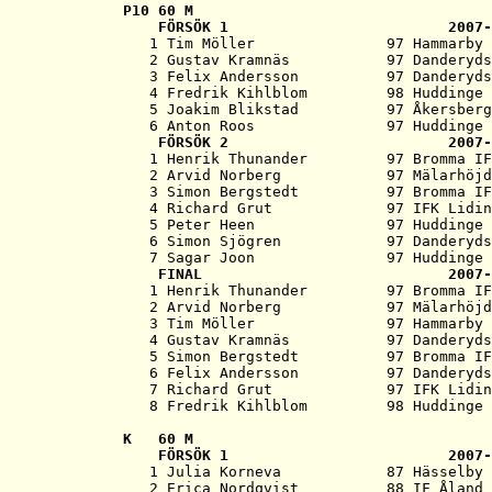
P10 
60 M
   FÖRSÖK 1                         2007-
   1 Tim Möller               97 Hammarby 
   2 Gustav Kramnäs           97 Danderyds
   3 Felix Andersson          97 Danderyds
   4 Fredrik Kihlblom         98 Huddinge 
   5 Joakim Blikstad          97 Åkersberg
   6 Anton Roos               97 Huddinge 
   FÖRSÖK 2                         2007-
   1 Henrik Thunander         97 Bromma IF
   2 Arvid Norberg            97 Mälarhöjd
   3 Simon Bergstedt          97 Bromma IF
   4 Richard Grut             97 IFK Lidin
   5 Peter Heen               97 Huddinge 
   6 Simon Sjögren            97 Danderyds
   7 Sagar Joon               97 Huddinge 
   FINAL                            2007-
   1 Henrik Thunander         97 Bromma IF
   2 Arvid Norberg            97 Mälarhöjd
   3 Tim Möller               97 Hammarby 
   4 Gustav Kramnäs           97 Danderyds
   5 Simon Bergstedt          97 Bromma IF
   6 Felix Andersson          97 Danderyds
   7 Richard Grut             97 IFK Lidin
K   
60 M
   FÖRSÖK 1                         2007-
   1 Julia Korneva            87 Hässelby 
   2 Erica Nordqvist          88 IF Åland 