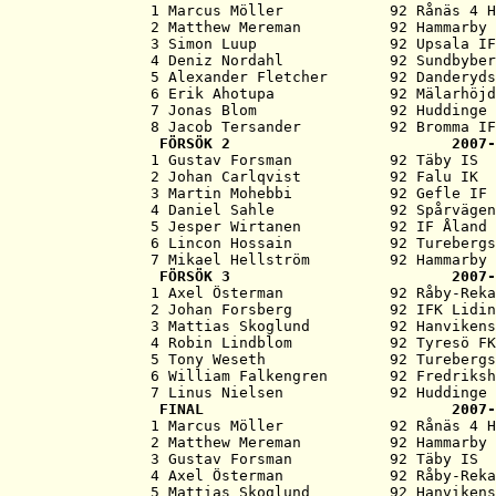
   1 Marcus Möller            92 Rånäs 4 H
   2 Matthew Mereman          92 Hammarby 
   3 Simon Luup               92 Upsala IF
   4 Deniz Nordahl            92 Sundbyber
   5 Alexander Fletcher       92 Danderyds
   6 Erik Ahotupa             92 Mälarhöjd
   7 Jonas Blom               92 Huddinge 
   8 Jacob Tersander          92 Bromma IF
   FÖRSÖK 2                         2007-
   1 Gustav Forsman           92 Täby IS  
   2 Johan Carlqvist          92 Falu IK  
   3 Martin Mohebbi           92 Gefle IF 
   4 Daniel Sahle             92 Spårvägen
   5 Jesper Wirtanen          92 IF Åland 
   6 Lincon Hossain           92 Turebergs
   7 Mikael Hellström         92 Hammarby 
   FÖRSÖK 3                         2007-
   1 Axel Österman            92 Råby-Reka
   2 Johan Forsberg           92 IFK Lidin
   3 Mattias Skoglund         92 Hanvikens
   4 Robin Lindblom           92 Tyresö FK
   5 Tony Weseth              92 Turebergs
   6 William Falkengren       92 Fredriksh
   7 Linus Nielsen            92 Huddinge 
   FINAL                            2007-
   1 Marcus Möller            92 Rånäs 4 H
   2 Matthew Mereman          92 Hammarby 
   3 Gustav Forsman           92 Täby IS  
   4 Axel Österman            92 Råby-Reka
   5 Mattias Skoglund         92 Hanvikens