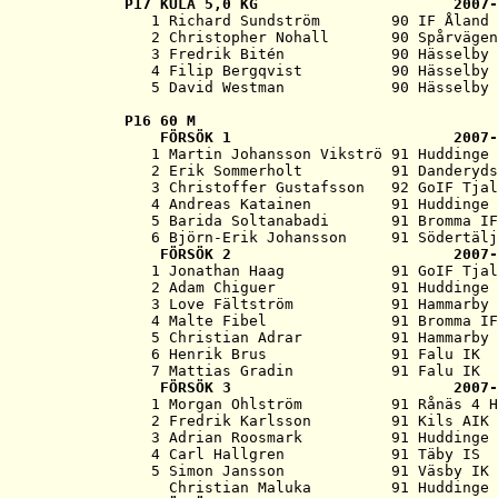
P17 
KULA 5,0 KG                      2007-

   1 Richard Sundström        90 IF Åland 
   2 Christopher Nohall       90 Spårvägen
   3 Fredrik Bitén            90 Hässelby 
   4 Filip Bergqvist          90 Hässelby 
P16 
60 M
   FÖRSÖK 1                         2007-
   1 Martin Johansson Vikströ 91 Huddinge 
   2 Erik Sommerholt          91 Danderyds
   3 Christoffer Gustafsson   92 GoIF Tjal
   4 Andreas Katainen         91 Huddinge 
   5 Barida Soltanabadi       91 Bromma IF
   6 Björn-Erik Johansson     91 Södertälj
   FÖRSÖK 2                         2007-
   1 Jonathan Haag            91 GoIF Tjal
   2 Adam Chiguer             91 Huddinge 
   3 Love Fältström           91 Hammarby 
   4 Malte Fibel              91 Bromma IF
   5 Christian Adrar          91 Hammarby 
   6 Henrik Brus              91 Falu IK  
   7 Mattias Gradin           91 Falu IK  
   FÖRSÖK 3                         2007-
   1 Morgan Ohlström          91 Rånäs 4 H
   2 Fredrik Karlsson         91 Kils AIK 
   3 Adrian Roosmark          91 Huddinge 
   4 Carl Hallgren            91 Täby IS  
   5 Simon Jansson            91 Väsby IK 
     Christian Maluka         91 Huddinge 