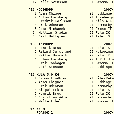
P16 
HÖJDHOPP                         2007-

   1 Adam Chiguer             91 Huddinge 
   2 Anton Forsberg           91 Turebergs
   3 Fredrik Karlsson         91 Kils AIK 
   4 Erik Odenman             91 Hammarby 
   5 Joar Michanek            91 Frösö IF 
  6= Mattias Gradin           91 Falu IK  
P16 
STAVHOPP                         2007-

   1 Henrik Brus              91 Falu IK  
   2 Rikard Jurstrand         91 Nyköpings
   3 Viktor Husmark           92 Falu IK  
   4 Johan Forsberg           92 IFK Lidin
   5 Erik Jönhagen            91 Bromma IF
P16 
KULA 5,0 KG                      2007-

   1 Simon Lindblom           91 Råby-Reka
   2 Adam Chiguer             91 Huddinge 
   3 Erik Odenman             91 Hammarby 
   4 Aligul Erkisi            91 Falu IK  
   5 Henrik Brus              91 Falu IK  
   6 Christian Adrar          91 Hammarby 
P15 
60 M
   FÖRSÖK 1                         2007-