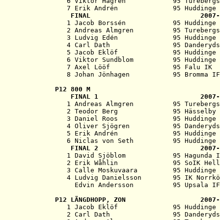
   6 Viktor Hagren            95 Turebergs
   7 Erik Andrén              95 Huddinge 
   FINAL                            2007-
   1 Jacob Borssén            95 Huddinge 
   2 Andreas Almgren          95 Turebergs
   3 Ludvig Edén              95 Huddinge 
   4 Carl Dath                95 Danderyds
   5 Jacob Eklöf              95 Huddinge 
   6 Viktor Sundblom          95 Huddinge 
   7 Axel Lööf                95 Falu IK  
P12 
800 M
   FINAL 1                          2007-
   1 Andreas Almgren          95 Turebergs
   2 Teodor Berg              95 Hässelby 
   3 Daniel Roos              95 Huddinge 
   4 Oliver Sjögren           95 Danderyds
   5 Erik Andrén              95 Huddinge 
   6 Niclas von Seth          95 Huddinge 
   FINAL 2                          2007-
   1 David Sjöblom            95 Hagunda I
   2 Erik Wåhlin              95 SoIK Hell
   3 Calle Moskuvaara         95 Huddinge 
   4 Ludvig Danielsson        95 IK Norrkö
P12 
LÄNGDHOPP, ZON                   2007-

   1 Jacob Eklöf              95 Huddinge 
   2 Carl Dath                95 Danderyds