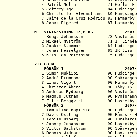
   4 Patrik Melin             71 Gefle IF 
   5 Jeffrey Ige              84 Huddinge 
   6 Christoffer Älvenstrand  89 Kungsänge
   7 Jaime de la Cruz Rodrigu 83 Hammarby 
M   
VIKTKASTNING 18,0 KG             2007-

   1 Bengt Johansson          73 Västerås 
   2 Mikael Nyström           71 IF Linnéa
   3 Joakim Stenman           84 Huddinge 
   4 Jonas Hesselgren         83 IK Sisu  
P17 
60 M
   FÖRSÖK 1                         2007-
   1 Simon Mukiibi            90 Huddinge 
   2 André Drummond           90 Spårvägen
   3 Linus Vigert             90 Hammarby 
   4 Christer Åberg           90 Täby IS  
   5 Andreas Rydberg          90 Västerås 
   6 Magnus Jutman            90 Nynäshamn
   7 Filip Bergqvist          90 Hässelby 
   FÖRSÖK 2                         2007-
   1 Tom Kling Baptiste       90 Huddinge 
   2 David Östling            90 Rånäs 4 H
   3 Tobias Biberg            90 Turebergs
   4 Johnny Johansson         90 Hässelby 
   5 Victor Bäckström         90 Spårvägen
   6 Dennis Widmark           90 Hanvikens