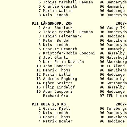
   5 Tobias Marshall Heyman   96 Danderyds
   6 Charlie Granath          96 Hammarby 
   7 Martin Wallin            96 Huddinge 
P11 
LÄNGDHOPP, ZON                   2007-

   1 Axel Sherlock            96 Väsby IK 
   2 Tobias Marshall Heyman   96 Danderyds
   3 Fabian Feltenmark        96 Huddinge 
   4 Peter Border             96 Hanvikens
   5 Nils Lindahl             96 Danderyds
   6 Charlie Granath          96 Hammarby 
   7 Kristofer-Robin Longoni  96 Hässelby 
   8 Joel Glantz              96 Mälarhöjd
   9 Karl Filip Davilén       96 Åkersberg
  10 John Randelin            96 IF Åland 
  11 Henrik Thoms             96 Hanvikens
  12 Martin Wallin            96 Huddinge 
  13 Andreas Engberg          96 Hässelby 
  14 Björn Seifert            96 Gottsunda
  15 Filip Lindelöf           96 Hässelby 
  16 Adam Juopperi            96 Huddinge 
P11 
KULA 2,0 KG                      2007-

   1 Gustav Kjell             96 Turebergs
   2 Nils Lindahl             96 Danderyds
   3 Henrik Thoms             96 Hanvikens