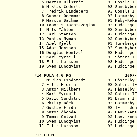
   5 Martin Ullström          93 Upsala IF
   6 Niklas Cederlöf          93 Sundbyber
   7 Fredrik Lindeberg        93 Upsala IF
   8 Gunnar Odenman           93 Hammarby 
   9 Marcus Backman           93 Råby-Reka
  10 Ioannis Tachmazoglou     93 Huddinge 
  11 Nils Måhlén              93 Sundbyber
  12 Carl Sténson             93 Huddinge 
  13 Pontus Nyman             93 Sundbyber
  14 Axel Kjell               93 Turebergs
  15 Adam Jönsson             93 Sundbyber
  16 Douglas Wentzel          93 Huddinge 
  17 Karl Myrsell             93 Säters IF
  18 Filip Larsson            93 Huddinge 
P14 
KULA 4,0 KG                      2007-

   1 Niklas Lindstedt         93 Hässelby 
   2 Filip Hjorth             93 Säters IF
   3 Anton Millbert           93 Hässelby 
   4 Karl Myrsell             93 Säters IF
   5 David Sundström          93 Bromma IF
   6 Philip Bäck              93 Hammarby 
   7 Gustav Fridh             93 IF Linden
   8 Anton Åbonde             93 Hanvikens
   9 Tomas Selvad             93 Hanvikens
  10 Sven Lundqvist           93 Huddinge 
P13 
60 M