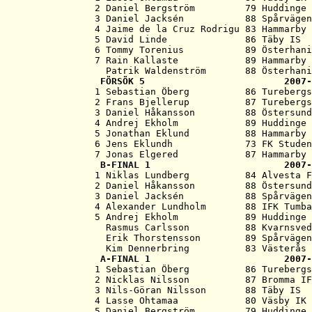
   2 Daniel Bergström         79 Huddinge 
   3 Daniel Jacksén           88 Spårvägen
   4 Jaime de la Cruz Rodrigu 83 Hammarby 
   5 David Linde              86 Täby IS  
   6 Tommy Torenius           89 Österhani
   7 Rain Kallaste            89 Hammarby 
     Patrik Waldenström       88 Österhani
   FÖRSÖK 5                         2007-
   1 Sebastian Öberg          86 Turebergs
   2 Frans Bjellerup          87 Turebergs
   3 Daniel Håkansson         88 Östersund
   4 Andrej Ekholm            89 Huddinge 
   5 Jonathan Eklund          88 Hammarby 
   6 Jens Eklundh             73 FK Studen
   7 Jonas Elgered            87 Hammarby 
   B-FINAL 1                        2007-
   1 Niklas Lundberg          84 Alvesta F
   2 Daniel Håkansson         88 Östersund
   3 Daniel Jacksén           88 Spårvägen
   4 Alexander Lundholm       88 IFK Tumba
   5 Andrej Ekholm            89 Huddinge 
     Rasmus Carlsson          88 Kvarnsved
     Erik Thorstensson        89 Spårvägen
     Kim Dennerbring          83 Västerås 
   A-FINAL 1                        2007-
   1 Sebastian Öberg          86 Turebergs
   2 Nicklas Nilsson          87 Bromma IF
   3 Nils-Göran Nilsson       88 Täby IS  
   4 Lasse Ohtamaa            80 Väsby IK 
   5 Daniel Bergström         79 Huddinge 