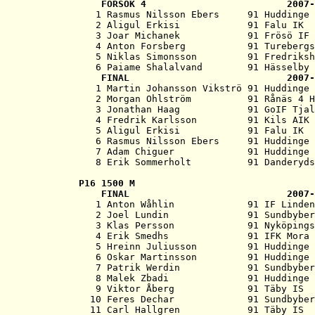
   FÖRSÖK 4                         2007-
   1 Rasmus Nilsson Ebers     91 Huddinge 
   2 Aligul Erkisi            91 Falu IK  
   3 Joar Michanek            91 Frösö IF 
   4 Anton Forsberg           91 Turebergs
   5 Niklas Simonsson         91 Fredriksh
   6 Paiame Shalalvand        91 Hässelby 
   FINAL                            2007-
   1 Martin Johansson Vikströ 91 Huddinge 
   2 Morgan Ohlström          91 Rånäs 4 H
   3 Jonathan Haag            91 GoIF Tjal
   4 Fredrik Karlsson         91 Kils AIK 
   5 Aligul Erkisi            91 Falu IK  
   6 Rasmus Nilsson Ebers     91 Huddinge 
   7 Adam Chiguer             91 Huddinge 
P16 
1500 M
   FINAL                            2007-
   1 Anton Wåhlin             91 IF Linden
   2 Joel Lundin              91 Sundbyber
   3 Klas Persson             91 Nyköpings
   4 Erik Smedhs              91 IFK Mora 
   5 Hreinn Juliusson         91 Huddinge 
   6 Oskar Martinsson         91 Huddinge 
   7 Patrik Werdin            91 Sundbyber
   8 Malek Zbadi              91 Huddinge 
   9 Viktor Åberg             91 Täby IS  
  10 Feres Dechar             91 Sundbyber
  11 Carl Hallgren            91 Täby IS  