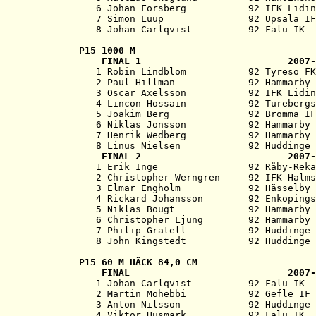
   6 Johan Forsberg           92 IFK Lidin
   7 Simon Luup               92 Upsala IF
P15 
1000 M
   FINAL 1                          2007-
   1 Robin Lindblom           92 Tyresö FK
   2 Paul Hillman             92 Hammarby 
   3 Oscar Axelsson           92 IFK Lidin
   4 Lincon Hossain           92 Turebergs
   5 Joakim Berg              92 Bromma IF
   6 Niklas Jonsson           92 Hammarby 
   7 Henrik Wedberg           92 Hammarby 
   8 Linus Nielsen            92 Huddinge 
   FINAL 2                          2007-
   1 Erik Inge                92 Råby-Reka
   2 Christopher Werngren     92 IFK Halms
   3 Elmar Engholm            92 Hässelby 
   4 Rickard Johansson        92 Enköpings
   5 Niklas Bougt             92 Hammarby 
   6 Christopher Ljung        92 Hammarby 
   7 Philip Gratell           92 Huddinge 
P15 
60 M HÄCK 84,0 CM
   FINAL                            2007-
   1 Johan Carlqvist          92 Falu IK  
   2 Martin Mohebbi           92 Gefle IF 
   3 Anton Nilsson            92 Huddinge 
   4 Viktor Husmark           92 Falu IK  