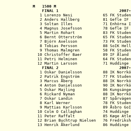
M   
1500 M
   FINAL 1                          2007-
   1 Lorenzo Nesi             65 FK Studen
   2 Anders Hallberg          81 Gefle IF 
   3 Soltan Illes             71 Enhörna I
   4 Magnus Josefsson         78 Gefle IF 
   5 Martin Rohart            83 FK Studen
   6 Bernt Otterström         65 FK Studen
   7 Björn Axelsson           73 FK Studen
   8 Tobias Persson           88 SoIK Hell
   9 Thomas Malmgren          58 FK Studen
  10 Christoffer Baer         89 IF Åland 
  11 Petri Helminen           64 FK Studen
  12 Martin Larsson           71 Huddinge 
   FINAL 2                          2007-
   1 Oskar Danielsson         88 IK Norrkö
   2 Patrik Engström          77 FK Studen
   3 Marcus Åberg             88 IK Norrkö
   4 Anton Danielsson         90 IK Norrkö
   5 Oskar Majling            86 Kungsänge
   6 Rickard Nyman            88 IK Norrkö
   7 Oskar Landin             87 Spårvägen
   8 Karl Werner              78 FK Studen
   9 Mattias Karlsson         89 Åsbro GoI
  10 Colm O Callaghan         74 Huddinge 
  11 Peter Raffalt            85 Køge Atle
  12 Brian Buchtrup Nielsen   76 Fredriksh