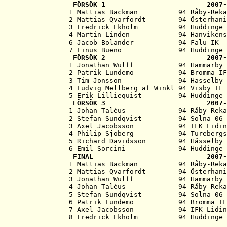
   FÖRSÖK 1                         2007-
   1 Mattias Backman          94 Råby-Reka
   2 Mattias Qvarfordt        94 Österhani
   3 Fredrick Ekholm          94 Huddinge 
   4 Martin Linden            94 Hanvikens
   6 Jacob Bolander           94 Falu IK  
   7 Linus Bueno              94 Huddinge 
   FÖRSÖK 2                         2007-
   1 Jonathan Wulff           94 Hammarby 
   2 Patrik Lundemo           94 Bromma IF
   3 Tim Jonsson              94 Hässelby 
   4 Ludvig Mellberg af Winkl 94 Visby IF 
   5 Erik Lilliequist         94 Huddinge 
   FÖRSÖK 3                         2007-
   1 Johan Taléus             94 Råby-Reka
   2 Stefan Sundqvist         94 Solna 06 
   3 Axel Jacobsson           94 IFK Lidin
   4 Philip Sjöberg           94 Turebergs
   5 Richard Davidsson        94 Hässelby 
   6 Emil Sorcini             94 Huddinge 
   FINAL                            2007-
   1 Mattias Backman          94 Råby-Reka
   2 Mattias Qvarfordt        94 Österhani
   3 Jonathan Wulff           94 Hammarby 
   4 Johan Taléus             94 Råby-Reka
   5 Stefan Sundqvist         94 Solna 06 
   6 Patrik Lundemo           94 Bromma IF
   7 Axel Jacobsson           94 IFK Lidin