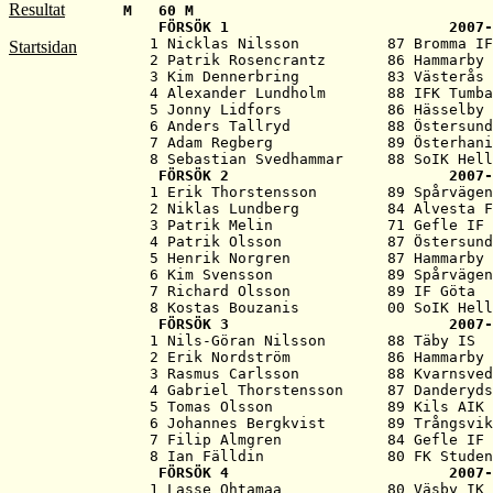
Resultat
M   
60 M
   FÖRSÖK 1                         2007-
   1 Nicklas Nilsson          87 Bromma IF
Startsidan
   2 Patrik Rosencrantz       86 Hammarby 
   3 Kim Dennerbring          83 Västerås 
   4 Alexander Lundholm       88 IFK Tumba
   5 Jonny Lidfors            86 Hässelby 
   6 Anders Tallryd           88 Östersund
   7 Adam Regberg             89 Österhani
   8 Sebastian Svedhammar     88 SoIK Hell
   FÖRSÖK 2                         2007-
   1 Erik Thorstensson        89 Spårvägen
   2 Niklas Lundberg          84 Alvesta F
   3 Patrik Melin             71 Gefle IF 
   4 Patrik Olsson            87 Östersund
   5 Henrik Norgren           87 Hammarby 
   6 Kim Svensson             89 Spårvägen
   7 Richard Olsson           89 IF Göta  
   8 Kostas Bouzanis          00 SoIK Hell
   FÖRSÖK 3                         2007-
   1 Nils-Göran Nilsson       88 Täby IS  
   2 Erik Nordström           86 Hammarby 
   3 Rasmus Carlsson          88 Kvarnsved
   4 Gabriel Thorstensson     87 Danderyds
   5 Tomas Olsson             89 Kils AIK 
   6 Johannes Bergkvist       89 Trångsvik
   7 Filip Almgren            84 Gefle IF 
   8 Ian Fälldin              80 FK Studen
   FÖRSÖK 4                         2007-
   1 Lasse Ohtamaa            80 Väsby IK 