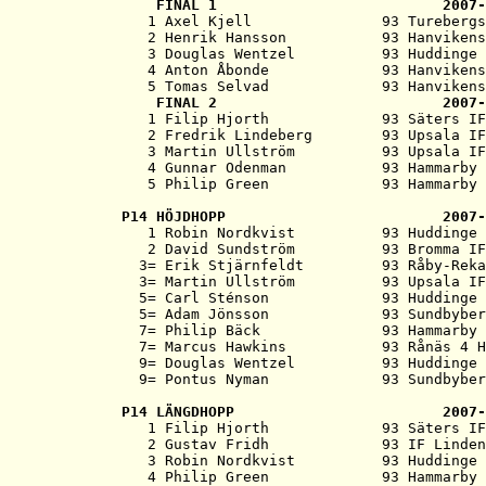
   FINAL 1                          2007-
   1 Axel Kjell               93 Turebergs
   2 Henrik Hansson           93 Hanvikens
   3 Douglas Wentzel          93 Huddinge 
   4 Anton Åbonde             93 Hanvikens
   5 Tomas Selvad             93 Hanvikens
   FINAL 2                          2007-
   1 Filip Hjorth             93 Säters IF
   2 Fredrik Lindeberg        93 Upsala IF
   3 Martin Ullström          93 Upsala IF
   4 Gunnar Odenman           93 Hammarby 
P14 
HÖJDHOPP                         2007-

   1 Robin Nordkvist          93 Huddinge 
   2 David Sundström          93 Bromma IF
  3= Erik Stjärnfeldt         93 Råby-Reka
  3= Martin Ullström          93 Upsala IF
  5= Carl Sténson             93 Huddinge 
  5= Adam Jönsson             93 Sundbyber
  7= Philip Bäck              93 Hammarby 
  7= Marcus Hawkins           93 Rånäs 4 H
  9= Douglas Wentzel          93 Huddinge 
P14 
LÄNGDHOPP                        2007-

   1 Filip Hjorth             93 Säters IF
   2 Gustav Fridh             93 IF Linden
   3 Robin Nordkvist          93 Huddinge 
   4 Philip Green             93 Hammarby 