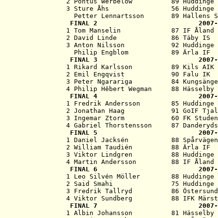
   2 Pontus Werbelow          89 Huddinge 
   3 Sture Åhs                56 Huddinge 
     Petter Lennartsson       89 Hallens S
   FINAL 2                          2007-
   1 Tom Manselin             87 IF Åland 
   2 David Linde              86 Täby IS  
   3 Anton Nilsson            92 Huddinge 
     Philip Engblom           89 Ärla IF  
   FINAL 3                          2007-
   1 Rikard Karlsson          89 Kils AIK 
   2 Emil Engqvist            90 Falu IK  
   3 Peter Ngarariga          84 Kungsänge
   4 Philip Hêbert Wegman     88 Hässelby 
   FINAL 4                          2007-
   1 Fredrik Andersson        85 Huddinge 
   2 Jonathan Haag            91 GoIF Tjal
   3 Ingemar Ztorm            60 FK Studen
   4 Gabriel Thorstensson     87 Danderyds
   FINAL 5                          2007-
   1 Daniel Jacksén           88 Spårvägen
   2 William Taudién          88 Ärla IF  
   3 Viktor Lindgren          88 Huddinge 
   4 Martin Andersson         88 IF Åland 
   FINAL 6                          2007-
   1 Leo Silvén Möller        88 Huddinge 
   2 Said Smahi               75 Huddinge 
   3 Fredrik Tallryd          86 Östersund
   4 Viktor Sundberg          88 IFK Märst
   FINAL 7                          2007-
   1 Albin Johansson          81 Hässelby 