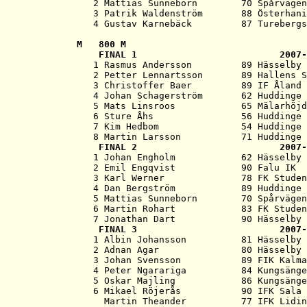
   2 Mattias Sunneborn        70 Spårvägen
   3 Patrik Waldenström       88 Österhani
M   
800 M
   FINAL 1                          2007-
   1 Rasmus Andersson         89 Hässelby 
   2 Petter Lennartsson       89 Hallens S
   3 Christoffer Baer         89 IF Åland 
   4 Johan Schagerström       62 Huddinge 
   5 Mats Linsroos            65 Mälarhöjd
   6 Sture Åhs                56 Huddinge 
   7 Kim Hedbom               54 Huddinge 
   8 Martin Larsson           71 Huddinge 
   FINAL 2                          2007-
   1 Johan Engholm            62 Hässelby 
   2 Emil Engqvist            90 Falu IK  
   3 Karl Werner              78 FK Studen
   4 Dan Bergström            89 Huddinge 
   5 Mattias Sunneborn        70 Spårvägen
   6 Martin Rohart            83 FK Studen
   7 Jonathan Dart            90 Hässelby 
   FINAL 3                          2007-
   1 Albin Johansson          81 Hässelby 
   2 Adnan Agar               80 Hässelby 
   3 Johan Svensson           89 FIK Kalma
   4 Peter Ngarariga          84 Kungsänge
   5 Oskar Majling            86 Kungsänge
   6 Mikael Röjerås           90 IFK Sala 