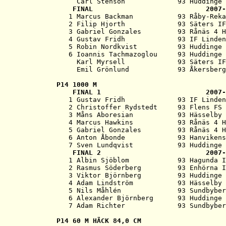
     Carl Sténson             93 Huddinge 
   FINAL                            2007-
   1 Marcus Backman           93 Råby-Reka
   2 Filip Hjorth             93 Säters IF
   3 Gabriel Gonzales         93 Rånäs 4 H
   4 Gustav Fridh             93 IF Linden
   5 Robin Nordkvist          93 Huddinge 
   6 Ioannis Tachmazoglou     93 Huddinge 
     Karl Myrsell             93 Säters IF
P14 
1000 M
   FINAL 1                          2007-
   1 Gustav Fridh             93 IF Linden
   2 Christoffer Rydstedt     93 Flens FS 
   3 Måns Aboresian           93 Hässelby 
   4 Marcus Hawkins           93 Rånäs 4 H
   5 Gabriel Gonzales         93 Rånäs 4 H
   6 Anton Åbonde             93 Hanvikens
   7 Sven Lundqvist           93 Huddinge 
   FINAL 2                          2007-
   1 Albin Sjöblom            93 Hagunda I
   2 Rasmus Söderberg         93 Enhörna I
   3 Viktor Björnberg         93 Huddinge 
   4 Adam Lindström           93 Hässelby 
   5 Nils Måhlén              93 Sundbyber
   6 Alexander Björnberg      93 Huddinge 
P14 
60 M HÄCK 84,0 CM