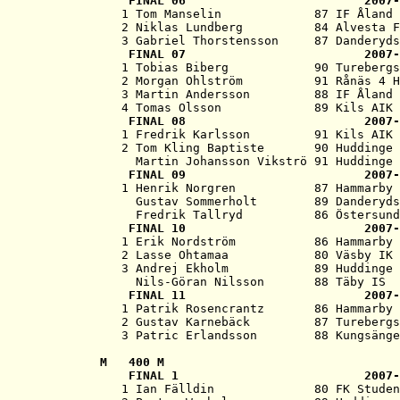
   FINAL 06                         2007-
   1 Tom Manselin             87 IF Åland 
   2 Niklas Lundberg          84 Alvesta F
   3 Gabriel Thorstensson     87 Danderyds
   FINAL 07                         2007-
   1 Tobias Biberg            90 Turebergs
   2 Morgan Ohlström          91 Rånäs 4 H
   3 Martin Andersson         88 IF Åland 
   4 Tomas Olsson             89 Kils AIK 
   FINAL 08                         2007-
   1 Fredrik Karlsson         91 Kils AIK 
   2 Tom Kling Baptiste       90 Huddinge 
     Martin Johansson Vikströ 91 Huddinge 
   FINAL 09                         2007-
   1 Henrik Norgren           87 Hammarby 
     Gustav Sommerholt        89 Danderyds
     Fredrik Tallryd          86 Östersund
   FINAL 10                         2007-
   1 Erik Nordström           86 Hammarby 
   2 Lasse Ohtamaa            80 Väsby IK 
   3 Andrej Ekholm            89 Huddinge 
     Nils-Göran Nilsson       88 Täby IS  
   FINAL 11                         2007-
   1 Patrik Rosencrantz       86 Hammarby 
   2 Gustav Karnebäck         87 Turebergs
M   
400 M
   FINAL 1                          2007-
   1 Ian Fälldin              80 FK Studen