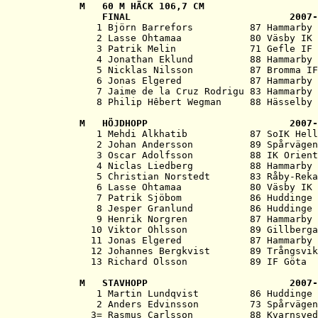
M   
60 M HÄCK 106,7 CM
   FINAL                            2007-
   1 Björn Barrefors          87 Hammarby 
   2 Lasse Ohtamaa            80 Väsby IK 
   3 Patrik Melin             71 Gefle IF 
   4 Jonathan Eklund          88 Hammarby 
   5 Nicklas Nilsson          87 Bromma IF
   6 Jonas Elgered            87 Hammarby 
   7 Jaime de la Cruz Rodrigu 83 Hammarby 
M   
HÖJDHOPP                         2007-

   1 Mehdi Alkhatib           87 SoIK Hell
   2 Johan Andersson          89 Spårvägen
   3 Oscar Adolfsson          88 IK Orient
   4 Niclas Liedberg          88 Hammarby 
   5 Christian Norstedt       83 Råby-Reka
   6 Lasse Ohtamaa            80 Väsby IK 
   7 Patrik Sjöbom            86 Huddinge 
   8 Jesper Granlund          86 Huddinge 
   9 Henrik Norgren           87 Hammarby 
  10 Viktor Ohlsson           89 Gillberga
  11 Jonas Elgered            87 Hammarby 
  12 Johannes Bergkvist       89 Trångsvik
M   
STAVHOPP                         2007-

   1 Martin Lundqvist         86 Huddinge 
   2 Anders Edvinsson         73 Spårvägen
  3= Rasmus Carlsson          88 Kvarnsved