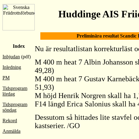
Huddinge AIS Frii
Preliminära resultat Scandic
Index
Nu är resultatlistan korrekturläst o
Inbjudan
(pdf)
M 400 m heat 7 Albin Johansson sk
Inledning
49,28)
M 400 m heat 7 Gustav Karnebäck s
PM
51,93)
Tidsprogram
lördag
M höjd Henrik Norgren skall ha 1,
F14 längd Erica Salonius skall ha 
Tidsprogram
söndag
Dessutom så hittades lite stavfel o
Rekord
kastserier. /GO
Anmälda