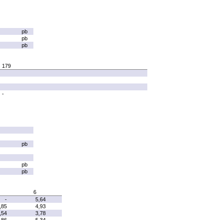
pb
pb
pb
179
-
pb
pb
pb
6
-
5,64
,85
4,93
,54
3,78