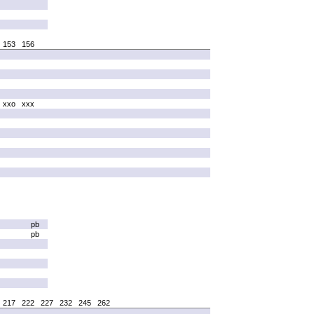
153
156
xxo
xxx
pb
pb
217
222
227
232
245
262