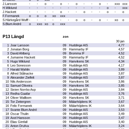
J.Larsson
-
-
o
-
o
-
o
-
-
o
-
xxo
xxx
H.Wiklund
-
-
-
-
-
-
-
-
-
-
o
-
xxx
J.Hackett
-
-
-
-
o
-
-
o
-
-
o
-
o
F.Formanek
o
o
o
xo
xxx
S.Härkegård Wulff
-
-
-
-
-
-
o
o
-
o
-
xo
o
S.Blum André
o
xxo
xo
o
xxx
P13 Längd
zon
30 jan
1
Joar Larsson
09
Huddinge AIS
4,77
2
Jonatan Borg
09
Hammarby IF
4,57
3
David Ahlberg
09
Bromma IF
4,52
4
Jumanne Hackett
09
Hammarby IF
4,52
5
Hugo Wiklund
09
Hanvikens SK
4,34
6
Leo Sonesson
09
Huddinge AIS
4,17
7
Harald Wahlin
09
Huddinge AIS
3,89
8
Alfred Stålnacke
09
Huddinge AIS
3,87
9
Alexander Zielfelt
09
Huddinge AIS
3,87
10
Nils Andersson
09
Hanvikens SK
3,86
11
Samuel Oliveira
09
Hanvikens SK
3,85
12
Sixten Norrbo Asp
09
Huddinge AIS
3,84
13
Redha Gaafar
09
Huddinge AIS
3,76
14
Oliver Wallbom
09
Hanvikens SK
3,71
15
Tor Zettergren
09
Mälarhöjdens IK
3,67
16
Felix Formanek
09
Mälarhöjdens IK
3,64
17
Svante Blum André
09
Huddinge AIS
3,53
18
Oscar Thulin
09
Huddinge AIS
3,49
19
Axel Hansson
09
Huddinge AIS
3,47
20
Elias Gimfall
09
Huddinge AIS
3,40
21
Anton Drufva
09
Mälarhöjdens IK
3,24