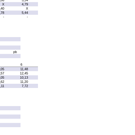
,86
5,34
X
4,79
,40
X
,78
5,44
-
-
pb
6
,05
11,48
,57
12,45
,05
10,13
,62
11,20
,11
7,72