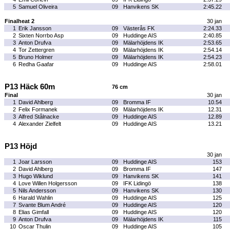
5
Samuel Oliveira
09
Hanvikens SK
2:45.22
Finalheat 2
30 jan
1
Erik Jansson
09
Västerås FK
2:24.33
2
Sixten Norrbo Asp
09
Huddinge AIS
2:40.85
3
Anton Drufva
09
Mälarhöjdens IK
2:53.65
4
Tor Zettergren
09
Mälarhöjdens IK
2:54.14
5
Bruno Holmer
09
Mälarhöjdens IK
2:54.23
6
Redha Gaafar
09
Huddinge AIS
2:58.01
P13 Häck 60m
76 cm
Final
30 jan
1
David Ahlberg
09
Bromma IF
10.54
2
Felix Formanek
09
Mälarhöjdens IK
12.31
3
Alfred Stålnacke
09
Huddinge AIS
12.89
4
Alexander Zielfelt
09
Huddinge AIS
13.21
P13 Höjd
30 jan
1
Joar Larsson
09
Huddinge AIS
153
2
David Ahlberg
09
Bromma IF
147
3
Hugo Wiklund
09
Hanvikens SK
141
4
Love Willen Holgersson
09
IFK Lidingö
138
5
Nils Andersson
09
Hanvikens SK
130
6
Harald Wahlin
09
Huddinge AIS
125
7
Svante Blum André
09
Huddinge AIS
120
8
Elias Gimfall
09
Huddinge AIS
120
9
Anton Drufva
09
Mälarhöjdens IK
115
10
Oscar Thulin
09
Huddinge AIS
105