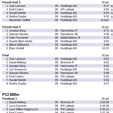
Försök heat 2
30 jan
1
Joar Larsson
09
Huddinge AIS
8.47
q
2
Emil Corlevi
09
IFK Lidingö
9.50
q
3
Harald Wahlin
09
Huddinge AIS
9.53
q
4
Redha Gaafar
09
Huddinge AIS
9.53
q
-
Alexander Zielfelt
09
Huddinge AIS
ej start
Försök heat 3
30 jan
1
Jonatan Borg
09
Hammarby IF
8.71
q
2
Samuel Oliveira
09
Hanvikens SK
9.36
q
3
Felix Formanek
09
Mälarhöjdens IK
9.76
4
Svante Blum André
09
Huddinge AIS
9.83
5
Alfred Stålnacke
09
Huddinge AIS
9.96
6
Elias Gimfall
09
Huddinge AIS
10.32
Final
30 jan
1
Joar Larsson
09
Huddinge AIS
8.52
2
David Ahlberg
09
Bromma IF
8.61
3
Jonatan Borg
09
Hammarby IF
8.65
4
Leo Sonesson
09
Huddinge AIS
9.00
5
Samuel Oliveira
09
Hanvikens SK
9.48
6
Emil Corlevi
09
IFK Lidingö
9.50
7
Harald Wahlin
09
Huddinge AIS
9.55
8
Redha Gaafar
09
Huddinge AIS
9.57
P13 800m
Finalheat 1
30 jan
1
David Ahlberg
09
Bromma IF
2:26.89
2
Luca Garavini
09
IFK Lidingö
2:34.28
3
Love Willen Holgersson
09
IFK Lidingö
2:35.01
4
Emil Corlevi
09
IFK Lidingö
2:37.29