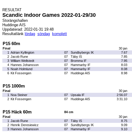
RESULTAT
Scandic Indoor Games 2022-01-29/30
Storängshallen
Huddinge AIS
Uppdaterad: 2022-01-31 19:48
Resultatlänk
lördag
söndag
komplett
P15 60m
Final
30 jan
1
Adrian Kyllington
07
Sundbybergs IK
7.67
2
Jacob Rune
07
Täby IS
7.85
3
William Wellstedt
07
Bromma IF
7.95
4
Hannes Johansson
07
Hammarby IF
8.03
5
Noah Holmlund
07
Hammarby IF
8.08
6
Kit Fossengen
07
Huddinge AIS
8.98
P15 1000m
Final
30 jan
1
Noa Steiner
07
Upsala IF
2:56.07
2
Kit Fossengen
07
Huddinge AIS
3:31.10
P15 Häck 60m
84 cm
Final
30 jan
1
Jacob Rune
07
Täby IS
8.75
2
Henrik Deresiewicz
07
Sundbybergs IK
9.09
3
Hannes Johansson
07
Hammarby IF
9.10