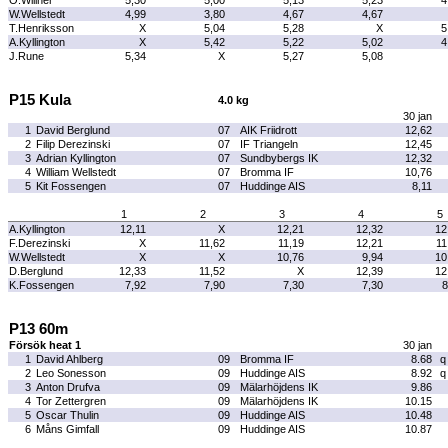
O.Willner
5,30
5,00
5,13
5,23
4
W.Wellstedt
4,99
3,80
4,67
4,67
T.Henriksson
X
5,04
5,28
X
5
A.Kyllington
X
5,42
5,22
5,02
4
J.Rune
5,34
X
5,27
5,08
P15 Kula
4.0 kg
30 jan
1
David Berglund
07
AIK Friidrott
12,62
2
Filip Derezinski
07
IF Triangeln
12,45
3
Adrian Kyllington
07
Sundbybergs IK
12,32
4
William Wellstedt
07
Bromma IF
10,76
5
Kit Fossengen
07
Huddinge AIS
8,11
1
2
3
4
5
A.Kyllington
12,11
X
12,21
12,32
12
F.Derezinski
X
11,62
11,19
12,21
11
W.Wellstedt
X
X
10,76
9,94
10
D.Berglund
12,33
11,52
X
12,39
12
K.Fossengen
7,92
7,90
7,30
7,30
8
P13 60m
Försök heat 1
30 jan
1
David Ahlberg
09
Bromma IF
8.68
q
2
Leo Sonesson
09
Huddinge AIS
8.92
q
3
Anton Drufva
09
Mälarhöjdens IK
9.86
4
Tor Zettergren
09
Mälarhöjdens IK
10.15
5
Oscar Thulin
09
Huddinge AIS
10.48
6
Måns Gimfall
09
Huddinge AIS
10.87