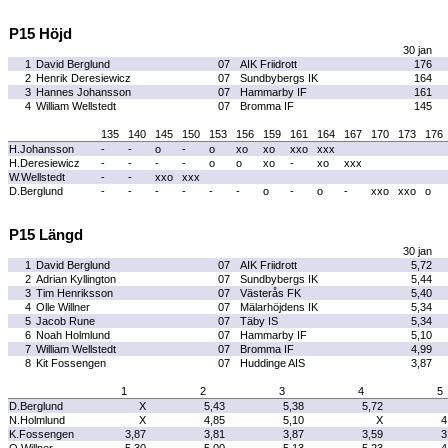
P15 Höjd
30 jan
1
David Berglund
07
AIK Friidrott
176
2
Henrik Deresiewicz
07
Sundbybergs IK
164
3
Hannes Johansson
07
Hammarby IF
161
4
William Wellstedt
07
Bromma IF
145
135
140
145
150
153
156
159
161
164
167
170
173
176
H.Johansson
-
-
o
-
o
xo
xo
xxo
xxx
H.Deresiewicz
-
-
-
-
o
o
xo
-
xo
xxx
W.Wellstedt
-
-
xxo
xxx
D.Berglund
-
-
-
-
-
-
o
-
o
-
xxo
xxo
o
P15 Längd
30 jan
1
David Berglund
07
AIK Friidrott
5,72
2
Adrian Kyllington
07
Sundbybergs IK
5,44
3
Tim Henriksson
07
Västerås FK
5,40
4
Olle Willner
07
Mälarhöjdens IK
5,34
5
Jacob Rune
07
Täby IS
5,34
6
Noah Holmlund
07
Hammarby IF
5,10
7
William Wellstedt
07
Bromma IF
4,99
8
Kit Fossengen
07
Huddinge AIS
3,87
1
2
3
4
5
D.Berglund
X
5,43
5,38
5,72
N.Holmlund
X
4,85
5,10
X
4
K.Fossengen
3,87
3,81
3,87
3,59
3