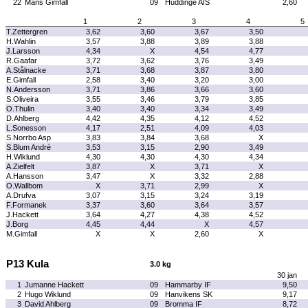
22
Måns Gimfall
09
Huddinge AIS
2,60
1
2
3
4
5
T.Zettergren
3,62
3,60
3,67
3,50
H.Wahlin
3,57
3,88
3,89
3,88
J.Larsson
4,34
X
4,54
4,77
R.Gaafar
3,72
3,62
3,76
3,49
A.Stålnacke
3,71
3,68
3,87
3,80
E.Gimfall
2,58
3,40
3,20
3,00
N.Andersson
3,71
3,86
3,66
3,60
S.Oliveira
3,55
3,46
3,79
3,85
O.Thulin
3,40
3,40
3,34
3,49
D.Ahlberg
4,42
4,35
4,12
4,52
L.Sonesson
4,17
2,51
4,09
4,03
S.Norrbo Asp
3,83
3,84
3,68
X
S.Blum André
3,53
3,15
2,90
3,49
H.Wiklund
4,30
4,30
4,30
4,34
A.Zielfelt
3,87
X
3,71
X
A.Hansson
3,47
X
3,32
2,88
O.Wallbom
X
3,71
2,99
X
A.Drufva
3,07
3,15
3,24
3,19
F.Formanek
3,37
3,60
3,64
3,57
J.Hackett
3,64
4,27
4,38
4,52
J.Borg
4,45
4,44
X
4,57
M.Gimfall
X
X
2,60
X
P13 Kula
3.0 kg
30 jan
1
Jumanne Hackett
09
Hammarby IF
9,50
2
Hugo Wiklund
09
Hanvikens SK
9,17
3
David Ahlberg
09
Bromma IF
8,72