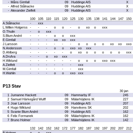
-
Måns Gimfall
09
Huddinge AIS
X
-
Alfred Stålnacke
09
Huddinge AIS
X
-
Alexander Zielfelt
09
Huddinge AIS
X
100
105
110
115
120
125
130
135
138
141
144
147
150
A.Stålnacke
-
xxx
L.Willen Holgerss
-
-
-
o
o
-
o
xo
o
xxx
O.Thulin
-
o
xxx
S.Blum André
-
-
-
o
o
xxx
E.Gimfall
-
-
-
xo
xo
xxx
J.Larsson
-
-
-
-
-
-
o
o
o
o
xo
xo
xxo
N.Andersson
-
-
-
o
o
xxo
xo
xxx
D.Ahlberg
-
-
-
-
-
o
xo
o
o
o
o
o
xxx
A.Drufva
-
-
o
xo
xxx
H.Wiklund
-
-
-
-
-
-
o
o
o
xxo
xxx
A.Zielfelt
-
-
-
-
-
-
xxx
M.Gimfall
-
-
-
-
-
-
xxx
H.Wahlin
-
-
-
o
o
xxo
xxx
P13 Stav
30 jan
1
Jumanne Hackett
09
Hammarby IF
245
2
Samuel Härkegård Wulff
09
Mälarhöjdens IK
227
3
Joar Larsson
09
Huddinge AIS
207
4
Hugo Wiklund
09
Hanvikens SK
202
5
Svante Blum André
09
Huddinge AIS
162
6
Felix Formanek
09
Mälarhöjdens IK
162
7
Bruno Holmer
09
Mälarhöjdens IK
142
132
142
152
162
172
177
182
187
192
197
202
207
212
B.Holmer
o
o
xxx